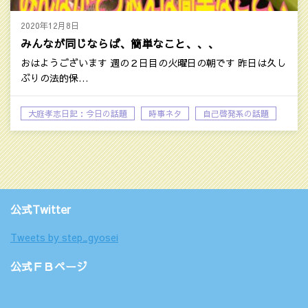
2020年12月8日
みんなが同じならば、簡単なこと、、、
おはようございます 週の２日目の火曜日の朝です 昨日は久し
ぶりの法的保…
大庭孝志日記：今日の話題
時事ネタ
自己啓発系の話題
公式Twitter
Tweets by step_gyosei
公式ＦＢページ