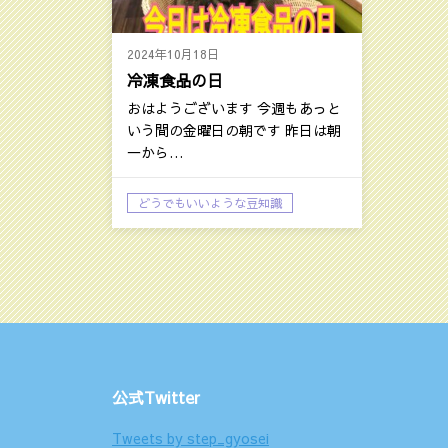
2024年10月18日
冷凍食品の日
おはようございます 今週もあっと
いう間の金曜日の朝です 昨日は朝
一から…
どうでもいいような豆知識
大庭孝志日記：今日の話題
公式Twitter
Tweets by step_gyosei