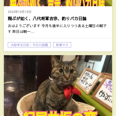
2024年10月19日
翔ぶが如く、八代将軍吉宗、釣りバカ日誌
おはようございます 今月も後半に入りつつある土曜日の朝で
す 昨日は朝一…
大庭孝志日記：今日の話題
時事ネタ