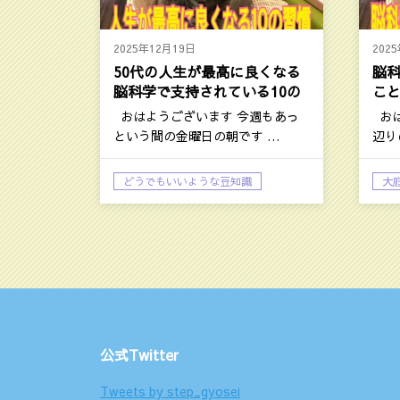
2025年12月19日
202
50代の人生が最高に良くなる
脳科
脳科学で支持されている10の
こ
習慣
おはようございます 今週もあっ
おは
という間の金曜日の朝です …
辺り
どうでもいいような豆知識
大
大庭孝志日記：今日の話題
自
公式Twitter
Tweets by step_gyosei