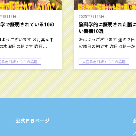
5年8月14日
2025年3月25日
学で証明されている10の
脳科学的に証明された脳
と
い習慣10選
ようございます ８月真ん中
おはようございます 週の２日
の木曜日の朝です 昨日…
火曜日の朝です 昨日は朝一か
務所で…
庭孝志日記：今日の話題
大庭孝志日記：今日の話題
己啓発系の話題
自己啓発系の話題
公式ＦＢページ