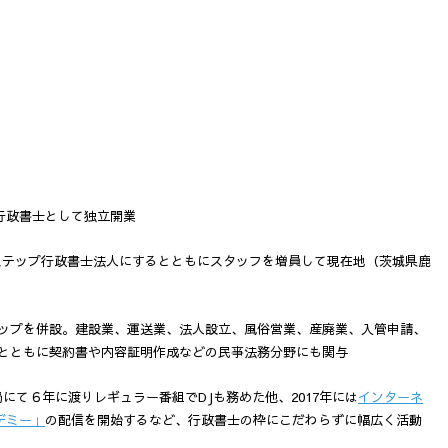
に行政書士として独立開業
在のステップ行政書士法人にするとともにスタッフを増員して現在地（茨城県鹿
ップを併設。建設業、運送業、法人設立、風俗営業、産廃業、入管申請、
とともに契約書や内容証明作成などの民亊法務分野にも関与
にて６年に渡りレギュラー番組でDJも務めた他、2017年には
インターネ
デミー」
の配信を開始するなど、行政書士の枠にこだわらずに幅広く活動