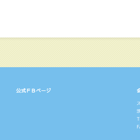
公式ＦＢページ
T
F