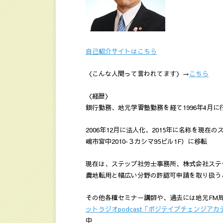
自己紹介サイトはこちら
〈こんな人間って言われてます〉→
こちら
〈経歴〉
銀行勤務、地元学習塾勤務を経て1996年4月
2006年12月に法人化、2015年に名称を現
嶋市宮中2010‐３カシマ95ビル1F）に移転
現在は、ステップ社労士事務所、株式会社ステ
農地転用と幅広い分野の許認可申請を取り扱う
その他各種セミナー講師や、過去には地元FM局
ットラジオpodcast「ポジテイブチェンジアカ
中