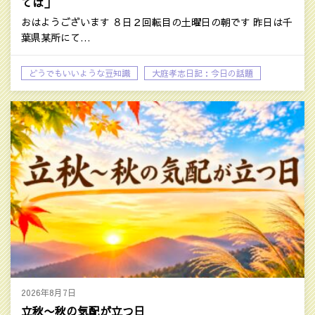
ては」
おはようございます ８日２回転目の土曜日の朝です 昨日は千
葉県某所にて…
どうでもいいような豆知識
大庭孝志日記：今日の話題
自己啓発系の話題
2026年8月7日
立秋〜秋の気配が立つ日