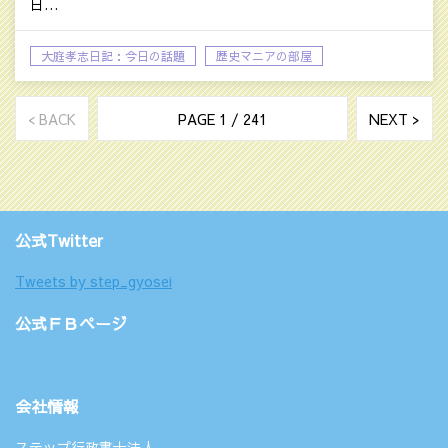
日…
大庭孝志日記：今日の話題
歴史マニアの部屋
< BACK
PAGE 1 / 241
NEXT >
公式Twitter
Tweets by step_gyosei
公式ＦＢページ
会社情報
ステップ行政書士法人