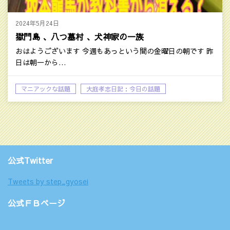
2024年5月24日
獄門島 、八つ墓村 、犬神家の一族
おはようございます 今週もあっという間の金曜日の朝です 昨
日は朝一から…
マニアックな話題
大庭孝志日記：今日の話題
公式Twitter
Tweets by step_gyosei
公式ＦＢページ