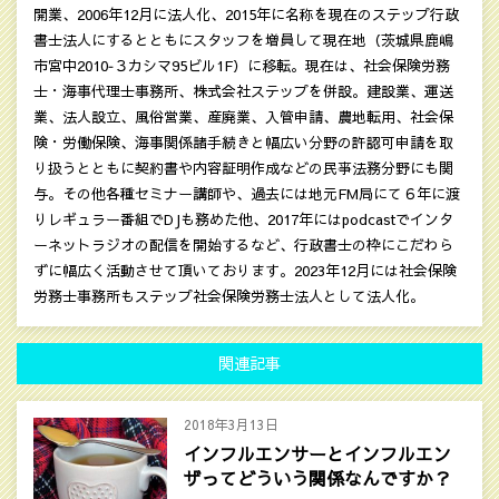
開業、2006年12月に法人化、2015年に名称を現在のステップ行政
書士法人にするとともにスタッフを増員して現在地（茨城県鹿嶋
市宮中2010‐３カシマ95ビル1F）に移転。現在は、社会保険労務
士・海事代理士事務所、株式会社ステップを併設。建設業、運送
業、法人設立、風俗営業、産廃業、入管申請、農地転用、社会保
険・労働保険、海事関係諸手続きと幅広い分野の許認可申請を取
り扱うとともに契約書や内容証明作成などの民亊法務分野にも関
与。その他各種セミナー講師や、過去には地元FM局にて６年に渡
りレギュラー番組でDJも務めた他、2017年にはpodcastでインタ
ーネットラジオの配信を開始するなど、行政書士の枠にこだわら
ずに幅広く活動させて頂いております。2023年12月には社会保険
労務士事務所もステップ社会保険労務士法人として法人化。
関連記事
2018年3月13日
インフルエンサーとインフルエン
ザってどういう関係なんですか？