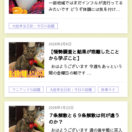
一部地域ではまだインフルが流行ってる
みたいです どうぞ体調には気を付け…
大庭孝志日記：今日の話題
2026年2月6日
【情勢調査と結果が乖離したこと
から学ぶこと】
おはようございます 今週もあっという
間の金曜日の朝です …
マニアックな話題
大庭孝志日記：今日の話題
時事ネタ
2026年1月22日
７条解散と６９条解散は何が違う
のか？
おはようございます 週の後半戦に突入