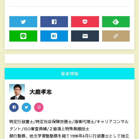
TWEET
SHARE
POCKET
FEEDLY
LINE
HATENA
MAIL
COPY LINK
著者情報
大庭孝志
特定行政書士/特定社会保険労務士/海事代理士/キャリアコンサル
タント/ISO審査員補/２級海上特殊無線技士
銀行勤務、地元学習塾勤務を経て1996年4月に行政書士として独立