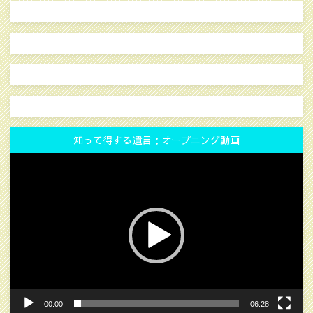
知って得する遺言：オープニング動画
動
画
プ
レ
ー
ヤ
ー
00:00
06:28