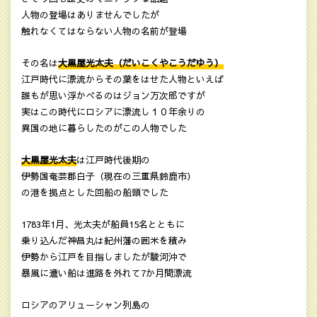
人物の登場はありませんでしたが
触れなくてはならない人物の名前が登場
その名は
大黒屋光太夫（だいこくやこうだゆう）
江戸時代に漂流からその葉をはせた人物といえば
誰もが思い浮かべるのはジョン万次郎ですが
実はこの時代にロシアに漂流し１０年余りの
異国の地に暮らしたのがこの人物でした
大黒屋光太夫
は江戸時代後期の
伊勢国奄芸郡白子（現在の三重県鈴鹿市）
の港を拠点とした回船の船頭でした
1783年1月、光太夫が船員15名とともに
乗り込んだ神昌丸は紀州藩の囲米を積み
伊勢から江戸を目指しましたが駿河沖で
暴風に遭い船は進路を外れて7か月間漂流
ロシアのアリューシャン列島の