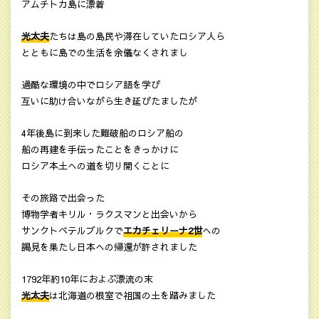
アムチトカ島に漂着
光太夫
たちは島の島民や滞在していたロシア人ら
とともに島での生活を余儀なくされまし
過酷な環境の中でロシア語を学び
互いに助け合いながら生き延びたましたが
4年後島に到来した難破船のロシア船の
船の再建を手伝ったことをきっかけに
ロシア本土への道を切り開くことに
その旅路で出会った
博物学者キリル・ラクスマンと出会いから
サンクトペテルブルクで
エカチェリーナ2世
への
謁見を果たし日本への帰還が許されました
1792年約10年におよぶ漂流の末
光太夫
は北海道の根室で祖国の土を踏みました