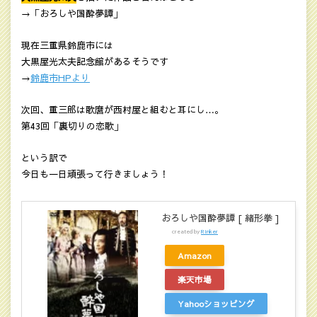
→「おろしや国酔夢譚」
現在三重県鈴鹿市には
大黒屋光太夫記念館があるそうです
→
鈴鹿市HPより
次回、重三郎は歌麿が西村屋と組むと耳にし…。
第43回「裏切りの恋歌」
という訳で
今日も一日頑張って行きましょう！
おろしや国酔夢譚 [ 緒形拳 ]
created by
Rinker
Amazon
楽天市場
Yahooショッピング