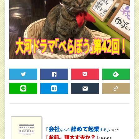
TWEET
SHARE
POCKET
FEEDLY
LINE
HATENA
MAIL
COPY LINK