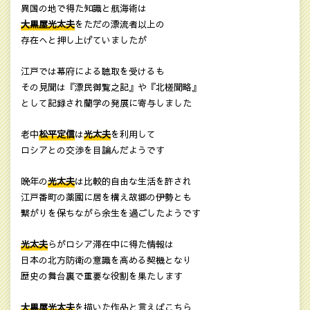
異国の地で得た知識と航海術は
大黒屋光太夫
をただの漂流者以上の
存在へと押し上げていましたが
江戸では幕府による聴取を受けるも
その見聞は『漂民御覧之記』や『北槎聞略』
として記録され蘭学の発展に寄与しました
老中
松平定信
は
光太夫
を利用して
ロシアとの交渉を目論んだようです
晩年の
光太夫
は比較的自由な生活を許され
江戸番町の薬園に居を構え故郷の伊勢とも
繋がりを保ちながら余生を過ごしたようです
光太夫
らがロシア滞在中に得た情報は
日本の北方防衛の意識を高める契機となり
歴史の舞台裏で重要な役割を果たします
大黒屋光太夫
を描いた作品と言えばこちら