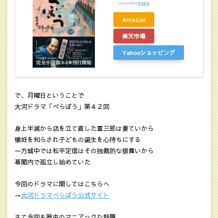
created by
Rinker
Amazon
楽天市場
Yahooショッピング
で、月曜日ということで
大河ドラマ「べらぼう」第４２回
身上半減から店を立て直した重三郎は妻ていから
懐妊を知らされ子どもの誕生を心待ちにする
一方城中では松平定信はその独裁的な振舞いから
幕閣内で孤立し始めていた
今回のドラマに関してはこちらへ
→
大河ドラマべらぼう公式サイト
さて今回も歴史のマニアックな話題