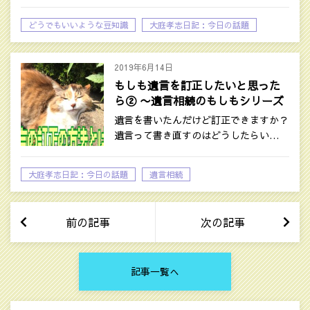
どうでもいいような豆知識
大庭孝志日記：今日の話題
2019年6月14日
もしも遺言を訂正したいと思った
ら② 〜遺言相続のもしもシリーズ
④
遺言を書いたんだけど訂正できますか？
遺言って書き直すのはどうしたらい…
大庭孝志日記：今日の話題
遺言相続
前の記事
次の記事
記事一覧へ