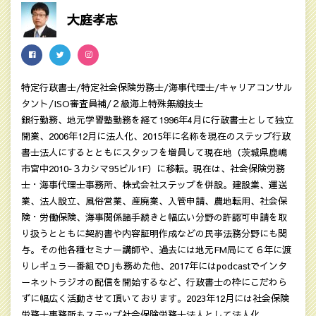
大庭孝志
特定行政書士/特定社会保険労務士/海事代理士/キャリアコンサル
タント/ISO審査員補/２級海上特殊無線技士
銀行勤務、地元学習塾勤務を経て1996年4月に行政書士として独立
開業、2006年12月に法人化、2015年に名称を現在のステップ行政
書士法人にするとともにスタッフを増員して現在地（茨城県鹿嶋
市宮中2010‐３カシマ95ビル1F）に移転。現在は、社会保険労務
士・海事代理士事務所、株式会社ステップを併設。建設業、運送
業、法人設立、風俗営業、産廃業、入管申請、農地転用、社会保
険・労働保険、海事関係諸手続きと幅広い分野の許認可申請を取
り扱うとともに契約書や内容証明作成などの民亊法務分野にも関
与。その他各種セミナー講師や、過去には地元FM局にて６年に渡
りレギュラー番組でDJも務めた他、2017年にはpodcastでインタ
ーネットラジオの配信を開始するなど、行政書士の枠にこだわら
ずに幅広く活動させて頂いております。2023年12月には社会保険
労務士事務所もステップ社会保険労務士法人として法人化。