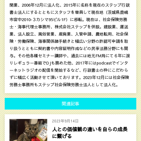
開業、2006年12月に法人化、2015年に名称を現在のステップ行政
書士法人にするとともにスタッフを増員して現在地（茨城県鹿嶋
市宮中2010‐３カシマ95ビル1F）に移転。現在は、社会保険労務
士・海事代理士事務所、株式会社ステップを併設。建設業、運送
業、法人設立、風俗営業、産廃業、入管申請、農地転用、社会保
険・労働保険、海事関係諸手続きと幅広い分野の許認可申請を取
り扱うとともに契約書や内容証明作成などの民亊法務分野にも関
与。その他各種セミナー講師や、過去には地元FM局にて６年に渡
りレギュラー番組でDJも務めた他、2017年にはpodcastでインタ
ーネットラジオの配信を開始するなど、行政書士の枠にこだわら
ずに幅広く活動させて頂いております。2023年12月には社会保険
労務士事務所もステップ社会保険労務士法人として法人化。
関連記事
2023年9月14日
人との価値観の違いを自らの成長
に繋げる