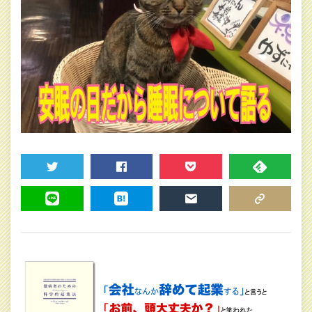
TWEET
SHARE
POCKET
FEEDLY
LINE
HATENA
MAIL
COPY LINK