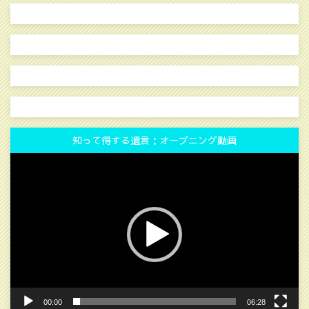
知って得する遺言：オープニング動画
動
画
プ
レ
ー
ヤ
ー
00:00
06:28