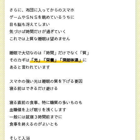
さらに、布団に入ってからのスマホ
ゲームやＳＮＳを眺めているうちに
目も脳も冴えてしまい
気づけば時間だけが過ぎていく
これでは上質な睡眠は望めません
睡眠で大切なのは「時間」だけでなく「質」
そのカギは
「光」「栄養」「深部体温」
に
あると言われています
スマホの強い光は睡眠の質を下げる要因
寝る前はできるだけ避ける
寝る直前の食事、特に糖質の多いものも
血糖値を上げ眠りを浅くします
一般には就寝３時間前までに
食事を終えるのがよいとも
そして入浴