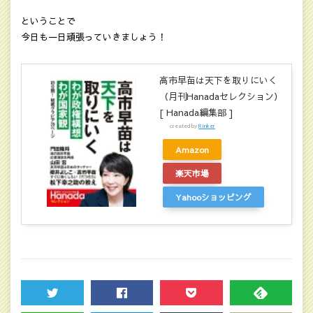
ということで
今日も一日頑張っていきましょう！
高市早苗は天下を取りにいく
（月刊Hanadaセレクション）
[ Hanada編集部 ]
created by
Rinker
Amazon
楽天市場
Yahooショッピング
TWEET
SHARE
POCKET
FEEDLY