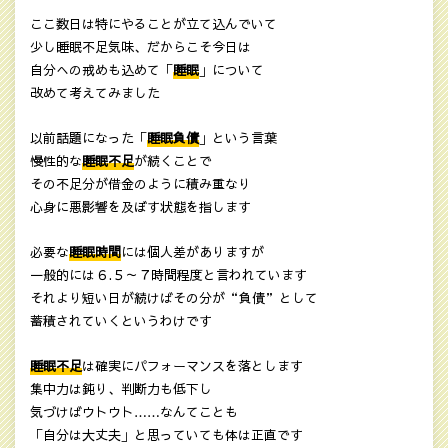
ここ数日は特にやることが立て込んでいて
少し睡眠不足気味、だからこそ今日は
自分への戒めも込めて「
睡眠
」について
改めて考えてみました
以前話題になった「
睡眠負債
」という言葉
慢性的な
睡眠不足
が続くことで
その不足分が借金のように積み重なり
心身に悪影響を及ぼす状態を指します
必要な
睡眠時間
には個人差がありますが
一般的には６.５～７時間程度と言われています
それより短い日が続けばその分が“負債”として
蓄積されていくというわけです
睡眠不足
は確実にパフォーマンスを落とします
集中力は鈍り、判断力も低下し
気づけばウトウト……なんてことも
「自分は大丈夫」と思っていても体は正直です