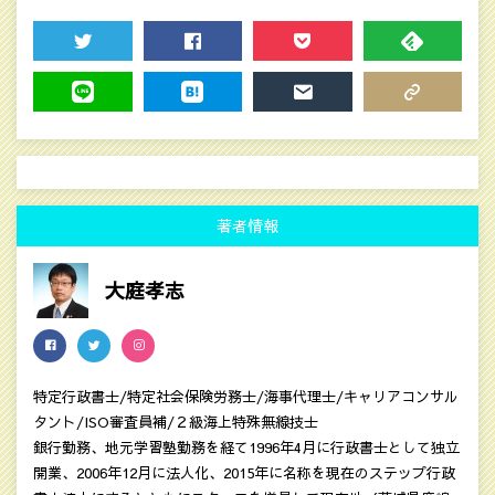
TWEET
SHARE
POCKET
FEEDLY
LINE
HATENA
MAIL
COPY LINK
著者情報
大庭孝志
特定行政書士/特定社会保険労務士/海事代理士/キャリアコンサル
タント/ISO審査員補/２級海上特殊無線技士
銀行勤務、地元学習塾勤務を経て1996年4月に行政書士として独立
開業、2006年12月に法人化、2015年に名称を現在のステップ行政