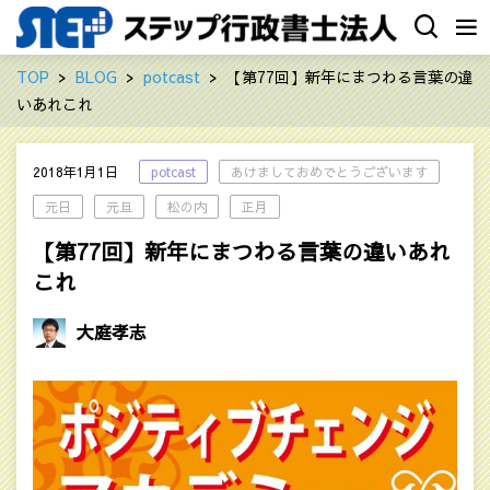
TOP
BLOG
potcast
【第77回】新年にまつわる言葉の違
いあれこれ
2018年1月1日
potcast
あけましておめでとうございます
元日
元旦
松の内
正月
【第77回】新年にまつわる言葉の違いあれ
これ
大庭孝志