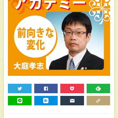
TWEET
SHARE
POCKET
FEEDLY
LINE
HATENA
MAIL
COPY LINK