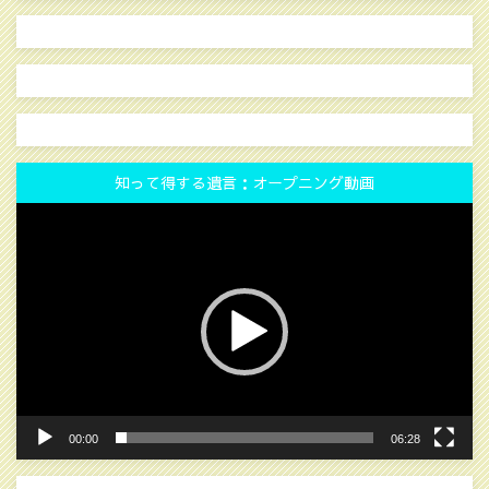
知って得する遺言：オープニング動画
動
画
プ
レ
ー
ヤ
ー
00:00
06:28