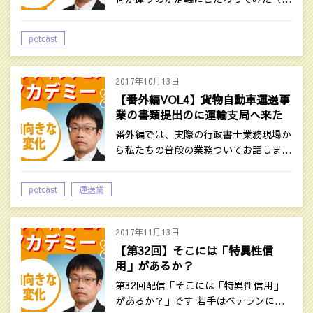
potcast
2017年10月13日
【番外編VOL4】貨物自動車運送事
業の書類提出のに運輸支局へ来た
よ
番外編では、実際の行政書士業務現場か
ら私たちの普段の業務ついてお話しま…
potcast
運送業
2017年11月13日
【第32回】そこには「特異性信
用」があるか？
第32回配信「そこには「特異性信用」
があるか？」です 若手はベテランに…