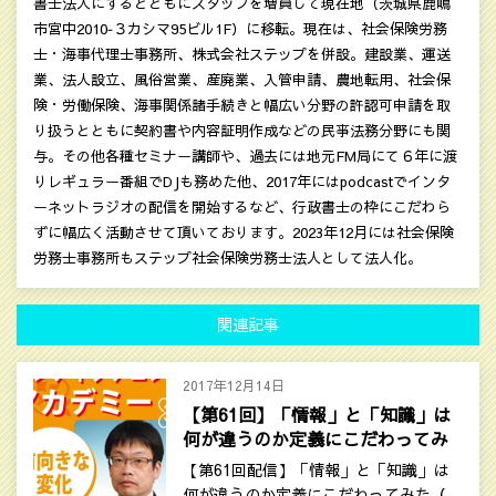
書士法人にするとともにスタッフを増員して現在地（茨城県鹿嶋
市宮中2010‐３カシマ95ビル1F）に移転。現在は、社会保険労務
士・海事代理士事務所、株式会社ステップを併設。建設業、運送
業、法人設立、風俗営業、産廃業、入管申請、農地転用、社会保
険・労働保険、海事関係諸手続きと幅広い分野の許認可申請を取
り扱うとともに契約書や内容証明作成などの民亊法務分野にも関
与。その他各種セミナー講師や、過去には地元FM局にて６年に渡
りレギュラー番組でDJも務めた他、2017年にはpodcastでインタ
ーネットラジオの配信を開始するなど、行政書士の枠にこだわら
ずに幅広く活動させて頂いております。2023年12月には社会保険
労務士事務所もステップ社会保険労務士法人として法人化。
関連記事
2017年12月14日
【第61回】「情報」と「知識」は
何が違うのか定義にこだわってみ
た（後編）
【第61回配信】「情報」と「知識」は
何が違うのか定義にこだわってみた（…