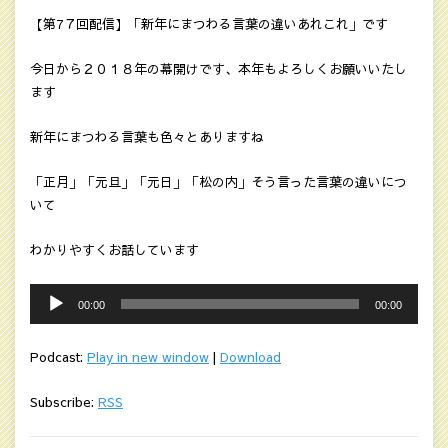
【第7７回配信】「新年にまつわる言葉の違いあれこれ」です
今日から２０１８年の幕開けです、本年もよろしくお願いいたし
ます
新年にまつわる言葉も色々とありますね
「正月」「元旦」「元日」「松の内」そう言った言葉の違いにつ
いて
わかりやすくお話しています
音
00:00
00:00
声
プ
Podcast:
Play in new window
|
Download
レ
ー
Subscribe:
RSS
ヤ
ー