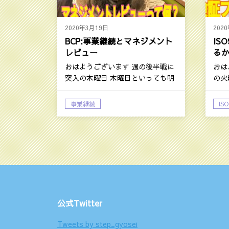
2020年3月19日
202
BCP:事業継続とマネジメント
IS
レビュー
る
おはようございます 週の後半戦に
おは
突入の木曜日 木曜日といっても明
の火
日金曜…
ても
事業継続
ISO
大庭孝志日記：今日の話題
大
ＢＣＰ
公式Twitter
Tweets by step_gyosei