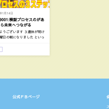
0年1月14日
O9001:検証プロセスのがあ
から未来へつながる
ようございます ３連休が明け
曜日の朝になりました といっ
こ…
庭孝志日記：今日の話題
公式ＦＢページ