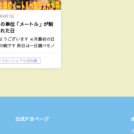
4年4月7日
さの単位「メートル」が制
された日
ようございます ４月最初の日
の朝です 昨日は一日調べモノ
作…
うでもいいような豆知識
庭孝志日記：今日の話題
公式ＦＢページ