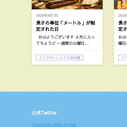
2026年4月7日
202
長さの単位「メートル」が制
長
定された日
定
おはようございます ４月に入っ
おは
てちょうど 一週間の火曜日…
曜日
など
どうでもいいような豆知識
ど
大庭孝志日記：今日の話題
大
公式Twitter
Tweets by step_gyosei