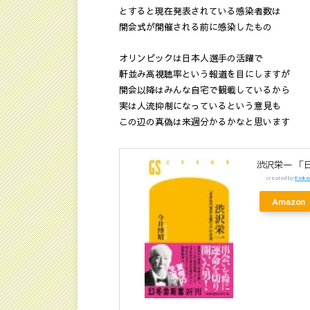
とすると現在発表されている感染者数は
開会式が開催される前に感染したもの
オリンピックは日本人選手の活躍で
軒並み高視聴率という報道を目にしますが
開会以降はみんな自宅で観戦しているから
実は人流抑制になっているという意見も
この辺の真偽は来週分かるかなと思います
渋沢栄一 「
created by
Rinke
Amazon