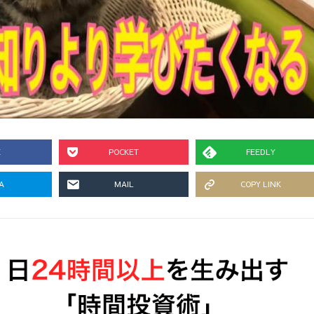
E
POCKET
FEEDLY
A
MAIL
COPY LINK