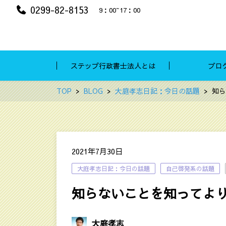
0299-82-8153
9：00~17：00
ステップ行政書士法人とは
ブロ
TOP
BLOG
大庭孝志日記：今日の話題
知ら
2021年7月30日
大庭孝志日記：今日の話題
自己啓発系の話題
知らないことを知ってよ
大庭孝志