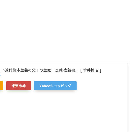
日本近代資本主義の父」の生涯 （幻冬舎新書） [ 今井博昭 ]
r
楽天市場
Yahooショッピング