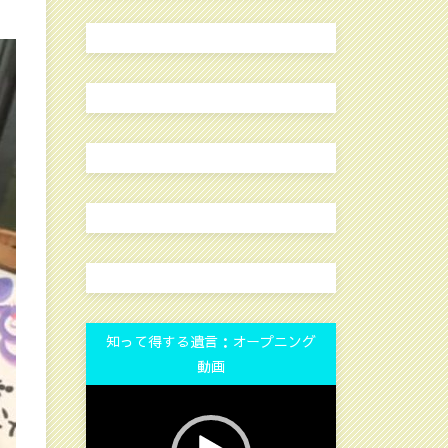
知って得する遺言：オープニング
動画
動
画
プ