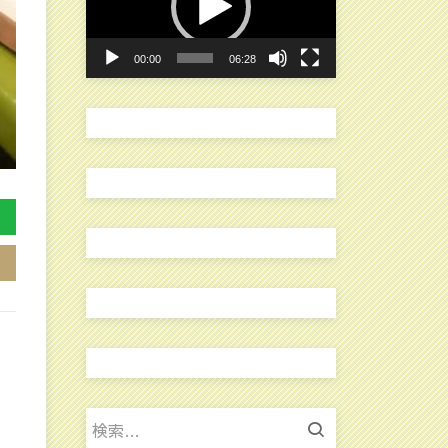
レ
ー
00:00
06:28
ヤ
ー
検
索: