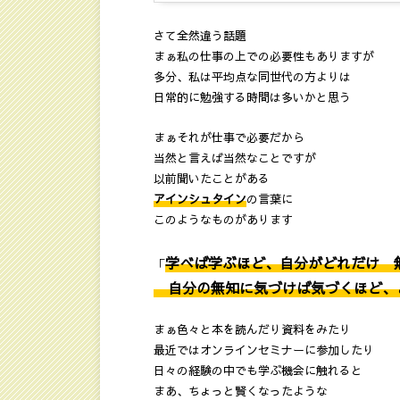
さて全然違う話題
まぁ私の仕事の上での必要性もありますが
多分、私は平均点な同世代の方よりは
日常的に勉強する時間は多いかと思う
まぁそれが仕事で必要だから
当然と言えば当然なことですが
以前聞いたことがある
アインシュタイン
の言葉に
このようなものがあります
学べば学ぶほど、自分がどれだけ 
「
自分の無知に気づけば気づくほど、
まぁ色々と本を読んだり資料をみたり
最近ではオンラインセミナーに参加したり
日々の経験の中でも学ぶ機会に触れると
まあ、ちょっと賢くなったような