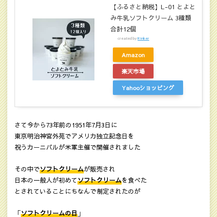
【ふるさと納税】L-01 とよと
み牛乳ソフトクリーム 3種類
合計12個
created by
Rinker
Amazon
楽天市場
Yahooショッピング
さて今から73年前の1951年7月3日に
東京明治神宮外苑でアメリカ独立記念日を
祝うカーニバルが米軍主催で開催されました
その中で
ソフトクリーム
が販売され
日本の一般人が初めて
ソフトクリーム
を食べた
とされていることにちなんで制定されたのが
「
ソフトクリームの日
」