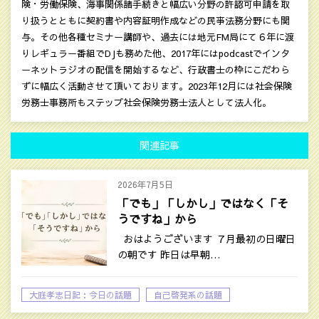
険・労働保険、海事関係諸手続きと幅広い分野の許認可申請を取
り扱うとともに契約書や内容証明作成などの民亊法務分野にも関
与。その他各種セミナー講師や、過去には地元FM局にて６年に渡
りレギュラー番組でDJも務めた他、2017年にはpodcastでインタ
ーネットラジオの配信を開始するなど、行政書士の枠にこだわら
ずに幅広く活動させて頂いております。2023年12月には社会保険
労務士事務所もステップ社会保険労務士法人として法人化。
関連記事
2026年7月5日
「でも」「しかし」ではなく「そ
うですね」から
おはようございます ７月最初の日曜日
の朝です 昨日は早朝…
大庭孝志日記：今日の話題
自己啓発系の話題