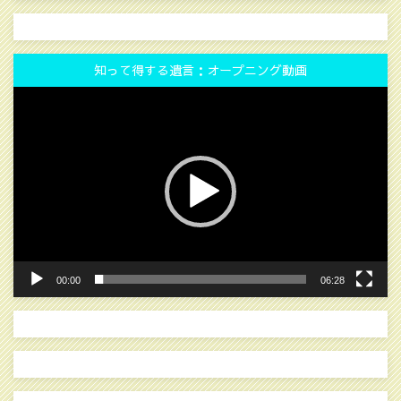
知って得する遺言：オープニング動画
動
画
プ
レ
ー
ヤ
ー
00:00
06:28