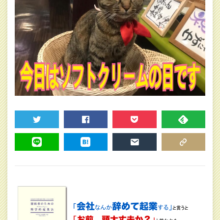
TWEET
SHARE
POCKET
FEEDLY
LINE
HATENA
MAIL
COPY LINK