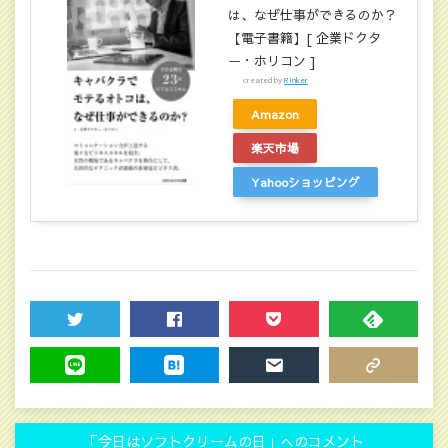
は、なぜ仕事ができるのか？
【電子書籍】[ 企業ドクタ
ー・ホリコン ]
created by
Rinker
Amazon
楽天市場
Yahooショッピング
TWEET
SHARE
POCKET
FEEDLY
LINE
HATENA
MAIL
COPY LINK
「今日はソフトクリームの日」へのコメント