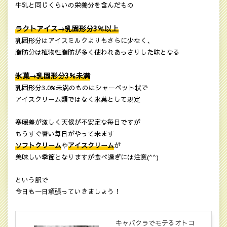
牛乳と同じくらいの栄養分を含んだもの
ラクトアイス→乳固形分3％以上
乳固形分はアイスミルクよりもさらに少なく、
脂肪分は植物性脂肪が多く使われあっさりした味となる
氷菓→乳固形分3％未満
乳固形分3.0%未満のものはシャーベット状で
アイスクリーム類ではなく氷菓として規定
寒暖差が激しく天候が不安定な毎日ですが
もうすぐ暑い毎日がやって来ます
ソフトクリーム
や
アイスクリーム
が
美味しい季節となりますが食べ過ぎには注意(^^)
という訳で
今日も一日頑張っていきましょう！
キャバクラでモテるオトコ