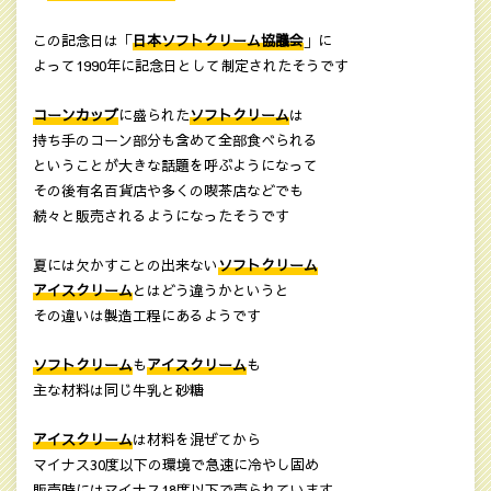
この記念日は「
日本ソフトクリーム協議会
」に
よって1990年に記念日として制定されたそうです
コーンカップ
に盛られた
ソフトクリーム
は
持ち手のコーン部分も含めて全部食べられる
ということが大きな話題を呼ぶようになって
その後有名百貨店や多くの喫茶店などでも
続々と販売されるようになったそうです
夏には欠かすことの出来ない
ソフトクリーム
アイスクリーム
とはどう違うかというと
その違いは製造工程にあるようです
ソフトクリーム
も
アイスクリーム
も
主な材料は同じ牛乳と砂糖
アイスクリーム
は材料を混ぜてから
マイナス30度以下の環境で急速に冷やし固め
販売時にはマイナス18度以下で売られています