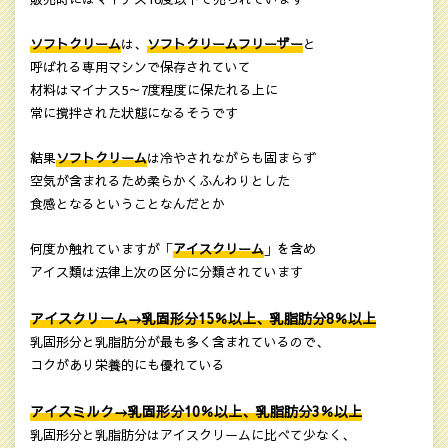
ソフトクリーム
は、
ソフトクリームフリーザー
と
呼ばれる専用マシンで保存されていて
材料はマイナス5～7度程度に保たれる上に
常に撹拌された状態になるそうです
結果
ソフトクリーム
は冷やされながらも固まらず
空気が含まれるため柔らかくふんわりとした
食感となるということなんだとか
何度か触れていますが「
アイスクリーム
」を含め
アイス類は法律上次の区分に分類されています
アイスクリーム→乳固形分15％以上、乳脂肪分8％以上
乳固形分と乳脂肪分が最も多く含まれているので、
コクがあり栄養的にも優れている
アイスミルク→乳固形分10％以上、乳脂肪分3％以上
乳固形分と乳脂肪分はアイスクリームに比べて少なく、