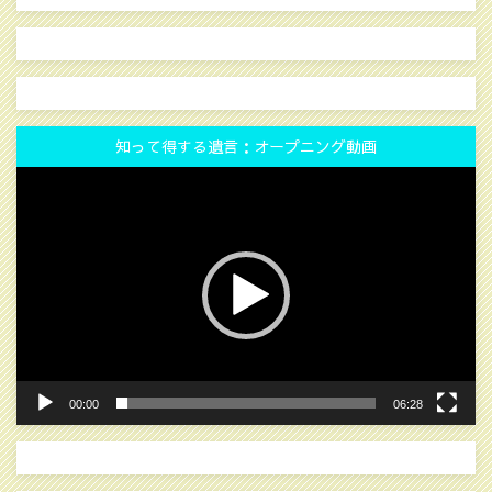
知って得する遺言：オープニング動画
動
画
プ
レ
ー
ヤ
ー
00:00
06:28