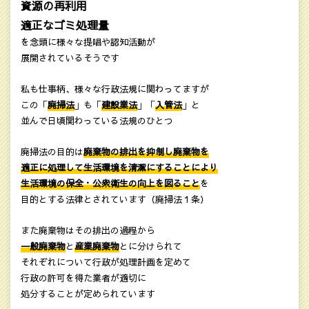
資源の再利用
適正なゴミ処理量
を念頭に様々な提唱や認知活動が
展開されているそうです
私も仕事柄、様々な行政法規に関わってますが
この「
廃掃法
」も「
建設業法
」「
入管法
」と
並んで日頃関わっている法規のひとつ
廃掃法の目的は
廃棄物の排出を抑制し廃棄物を
適正に処理して生活環境を清潔にすることにより
生活環境の保全・公衆衛生の向上を図ること
を
目的とする法律とされています（廃掃法１条）
また廃棄物はその排出の過程から
一般廃棄物
と
産業廃棄物
とに分けられて
それぞれについて行政が処理計画を定めて
行政の許可を得た業者が適切に
処分することが定められています