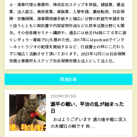
士・海事代理士事務所、株式会社ステップを併設。建設業、運送
業、法人設立、風俗営業、産廃業、入管申請、農地転用、社会保
険・労働保険、海事関係諸手続きと幅広い分野の許認可申請を取
り扱うとともに契約書や内容証明作成などの民亊法務分野にも関
与。その他各種セミナー講師や、過去には地元FM局にて６年に渡
りレギュラー番組でDJも務めた他、2017年にはpodcastでインタ
ーネットラジオの配信を開始するなど、行政書士の枠にこだわら
ずに幅広く活動させて頂いております。2023年12月には社会保険
労務士事務所もステップ社会保険労務士法人として法人化。
関連記事
2023年1月19日
源平の戦い、平治の乱が始まった
日
おはようございます 週の後半戦に突入
の木曜日の朝です 昨…