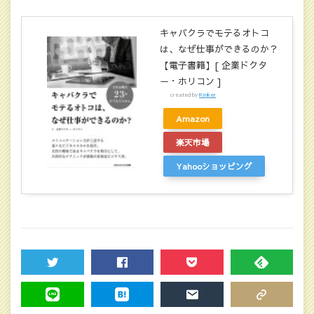
キャバクラでモテるオトコ
は、なぜ仕事ができるのか？
【電子書籍】[ 企業ドクタ
ー・ホリコン ]
created by
Rinker
Amazon
楽天市場
Yahooショッピング
TWEET
SHARE
POCKET
FEEDLY
LINE
HATENA
MAIL
COPY LINK