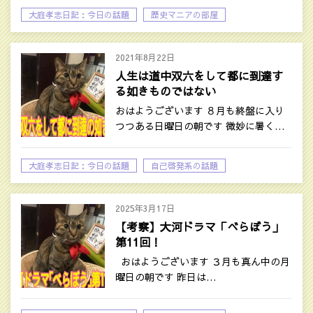
大庭孝志日記：今日の話題
歴史マニアの部屋
2021年8月22日
人生は道中双六をして都に到達す
る如きものではない
おはようございます ８月も終盤に入り
つつある日曜日の朝です 微妙に暑く…
大庭孝志日記：今日の話題
自己啓発系の話題
2025年3月17日
【考察】大河ドラマ「べらぼう」
第11回！
おはようございます ３月も真ん中の月
曜日の朝です 昨日は…