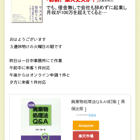
おはようございます
３連休明けの火曜日の朝です
昨日は一日中事務所にて作業
午前中に来客１件対応
午後からはオンライン申請１件と
夕方に来客１件対応
廃棄物処理法Q＆A9訂版 [ 英
保次郎 ]
created by
Rinker
Amazon
楽天市場