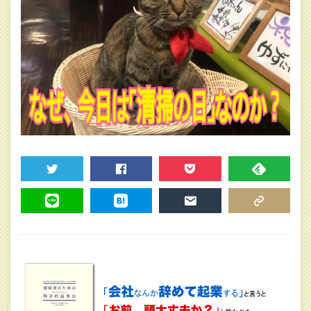
TWEET
SHARE
POCKET
FEEDLY
LINE
HATENA
MAIL
COPY LINK