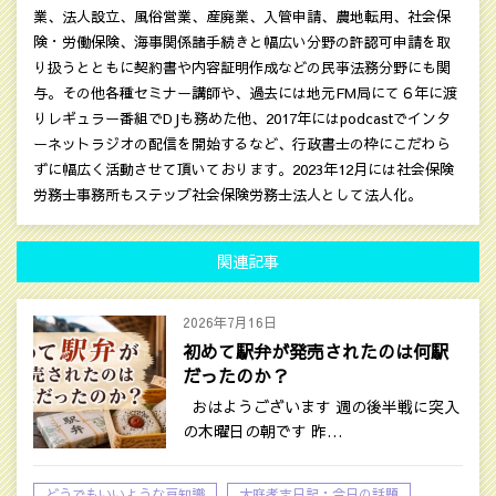
業、法人設立、風俗営業、産廃業、入管申請、農地転用、社会保
険・労働保険、海事関係諸手続きと幅広い分野の許認可申請を取
り扱うとともに契約書や内容証明作成などの民亊法務分野にも関
与。その他各種セミナー講師や、過去には地元FM局にて６年に渡
りレギュラー番組でDJも務めた他、2017年にはpodcastでインタ
ーネットラジオの配信を開始するなど、行政書士の枠にこだわら
ずに幅広く活動させて頂いております。2023年12月には社会保険
労務士事務所もステップ社会保険労務士法人として法人化。
関連記事
2026年7月16日
初めて駅弁が発売されたのは何駅
だったのか？
おはようございます 週の後半戦に突入
の木曜日の朝です 昨…
どうでもいいような豆知識
大庭孝志日記：今日の話題