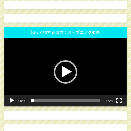
知って得する遺言：オープニング動画
動
画
プ
レ
ー
ヤ
ー
00:00
06:28