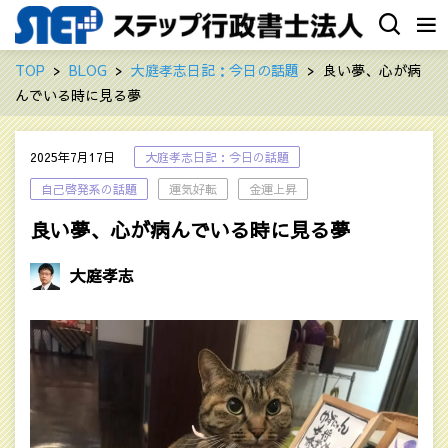
TOP
BLOG
大庭孝志日記：今日の話題
良い夢、心が病
んでいる時に見る夢
2025年7月17日
大庭孝志日記：今日の話題
自己啓発系の話題
運気好転
金運上昇
良い夢、心が病んでいる時に見る夢
大庭孝志