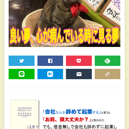
TWEET
SHARE
POCKET
FEEDLY
LINE
HATENA
MAIL
COPY LINK