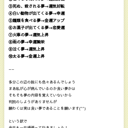
③死ぬ、殺される夢→運気好転
④白い動物が出てくる夢→幸運
⑤麺類を食べる夢→金運アップ
⑥お菓子が出てくる夢→恋愛運
⑦火事の夢→運気上昇
⑧雨の夢→幸運繁栄
⑨泣く夢→運気上昇
⑩太る夢→金運上昇
——
多分この辺の説にも色々あるんでしょう
まあ私が心が病んでいるのか良い夢かは
そもそも夢の内容を覚えていないから
判別のしようがありませんが
願わくは実は良い夢であることを願います(^^)
という訳で
今日も一日頑張って行きましょう！