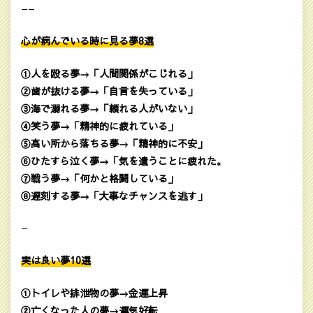
——
心が病んでいる時に見る夢8選
①人を殴る夢→「人間関係がこじれる」
②歯が抜ける夢→「自言を失っている」
③海で溺れる夢→「頼れる人がいない」
④笑う夢→「精神的に疲れている」
⑤高い所から落ちる夢→「精神的に不安」
⑥ひたすら泣く夢→「気を遣うことに疲れた。
⑦戦う夢→「何かと格闘している」
⑧遅刻する夢→「大事なチャンスを逃す」
—
実は良い夢10選
①トイレや排泄物の夢→金運上昇
②亡くなった人の夢→運気好転