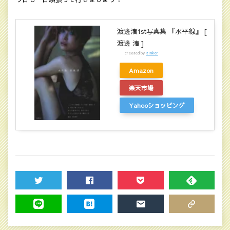
渡邊渚1st写真集 『水平線』 [
渡邊 渚 ]
created by
Rinker
Amazon
楽天市場
Yahooショッピング
TWEET
SHARE
POCKET
FEEDLY
LINE
HATENA
MAIL
COPY LINK