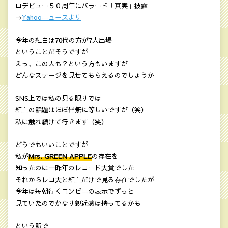
ロデビュー５０周年にバラード「真実」披露
→
Yahooニュースより
今年の紅白は70代の方が7人出場
ということだそうですが
えっ、この人も？という方もいますが
どんなステージを見せてもらえるのでしょうか
SNS上では私の見る限りでは
紅白の話題はほぼ皆無に等しいですが（笑）
私は触れ続けて行きます（笑）
どうでもいいことですが
私が
Mrs. GREEN APPLE
の存在を
知ったのは一昨年のレコード大賞でした
それからレコ大と紅白だけで見る存在でしたが
今年は毎朝行くコンビニの表示でずっと
見ていたのでかなり親近感は持ってるかも
という訳で