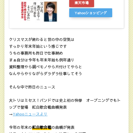
楽天市場
Yahooショッピング
クリスマスが終わると世の中の空気は
すっかり年末年始という感じです
うちの事務所も昨日で仕事納め
まぁ自分は今年も年末年始も例年通り
資料整理やら調べモノやら片付けてやらと
なんやらやりながらダラダラ仕事してそう
そんな中で昨日のニュース
大トリはミセス！バンドでは史上初の快挙 オープニングでもト
ップで登場 紅白歌合戦曲順発表
→
Yahooニュースより
今年の年末の
紅白歌合戦
の曲順が発表