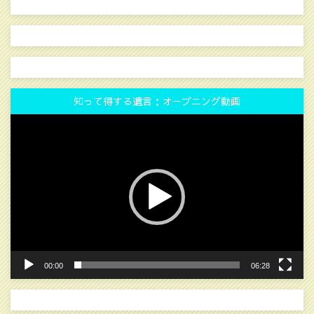
知って得する遺言：オープニング動画
動
画
プ
レ
ー
ヤ
ー
00:00
06:28