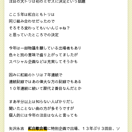
注目の大トリは初のミセスに決定という話題
ここ５年は紅白ともトリは
同じ組み合わせだったので
そろそろ変わってもいいんじゃね？
と思っていたところでの決定
今年は一部物議を醸している出場者もあり
色々と別の意味で盛り上がってましたが
スペシャル企画などは充実してそうかも
因みに紅組のトリは７年連続で
連続記録ではあの偉大な方の記録でもある
１０年連続に続いて歴代２番目なんだとか
まあ半分以上は知らない人ばかりだし
聞いたことない曲の方が多そうですが
個人的には今年の注目はなんと言っても
矢沢永吉
紅白歌合戦
に特別企画で出場、１３年ぶり３回目、ソ