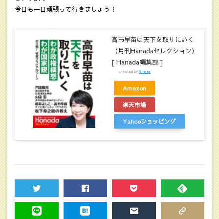
今日も一日頑張って行きましょう！
高市早苗は天下を取りにいく
（月刊Hanadaセレクション）
[ Hanada編集部 ]
created by
Rinker
Amazon
楽天市場
Yahooショッピング
TWEET
SHARE
POCKET
FEEDLY