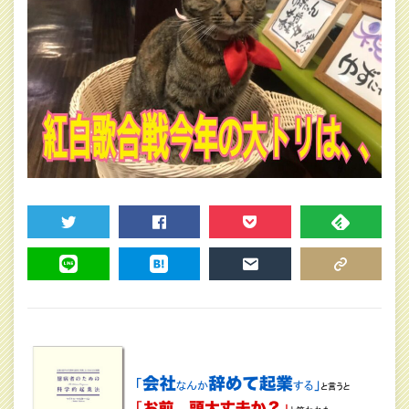
TWEET
SHARE
POCKET
FEEDLY
LINE
HATENA
MAIL
COPY LINK