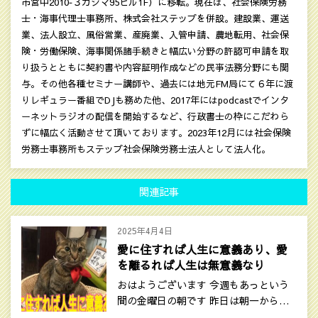
市宮中2010‐３カシマ95ビル1F）に移転。現在は、社会保険労務
士・海事代理士事務所、株式会社ステップを併設。建設業、運送
業、法人設立、風俗営業、産廃業、入管申請、農地転用、社会保
険・労働保険、海事関係諸手続きと幅広い分野の許認可申請を取
り扱うとともに契約書や内容証明作成などの民亊法務分野にも関
与。その他各種セミナー講師や、過去には地元FM局にて６年に渡
りレギュラー番組でDJも務めた他、2017年にはpodcastでインタ
ーネットラジオの配信を開始するなど、行政書士の枠にこだわら
ずに幅広く活動させて頂いております。2023年12月には社会保険
労務士事務所もステップ社会保険労務士法人として法人化。
関連記事
2025年4月4日
愛に住すれば人生に意義あり、愛
を離るれば人生は無意義なり
おはようございます 今週もあっという
間の金曜日の朝です 昨日は朝一から…