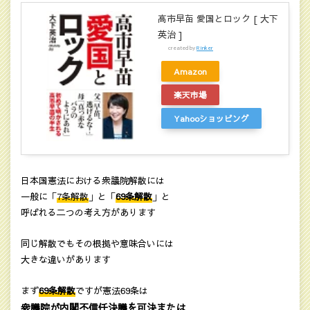
高市早苗 愛国とロック [ 大下
英治 ]
created by
Rinker
Amazon
楽天市場
Yahooショッピング
日本国憲法における衆議院解散には
一般に「
7条解散
」と「
69条解散
」と
呼ばれる二つの考え方があります
同じ解散でもその根拠や意味合いには
大きな違いがあります
まず
69条解散
ですが憲法69条は
衆議院が内閣不信任決議を可決または