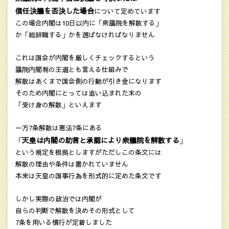
信任決議を否決した場合
について定めています
この場合内閣は10日以内に「衆議院を解散する」
か「総辞職する」かを選ばなければなりません
これは国会が内閣を厳しくチェックするという
議院内閣制の王道とも言える仕組みで
解散はあくまで国会側の行動が引き金になります
そのため内閣にとっては追い込まれた末の
「受け身の解散」といえます
一方7条解散は憲法7条にある
天皇は内閣の助言と承認により衆議院を解散する
「
」
という規定を根拠としますがただしこの条文には
解散の理由や条件は書かれていません
本来は天皇の国事行為を形式的に定めた条文です
しかし実際の政治では内閣が
自らの判断で解散を決めその形式として
7条を用いる慣行が定着しました