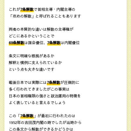
これが
7条解散
で首相主導・内閣主導の
「攻めの解散」と呼ばれることもあります
両者の本質的な違いは解散の主導権が
どこにあるかということで
69条解散
は国会優位、
7条解散
は内閣優位
条文に明確な根拠があるか
解釈と慣例に支えられているか
という点も大きな違いです
戦後日本では実際には
7条解散
が圧倒的に
多く行われてきましたがこの事実は
日本の首相権限の強さと政治運用の特徴を
よく表していると言えるでしょう
この「
7条解散
」が最初に行われたのは
1952年の吉田茂内閣の時でしたが当時から
この条文から解散ができるかどうかは