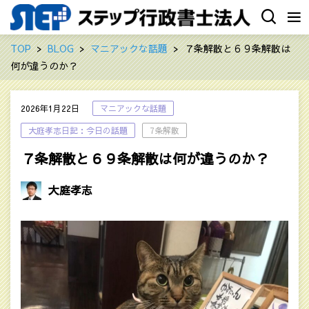
TOP
BLOG
マニアックな話題
７条解散と６９条解散は
何が違うのか？
2026年1月22日
マニアックな話題
大庭孝志日記：今日の話題
7条解散
７条解散と６９条解散は何が違うのか？
大庭孝志