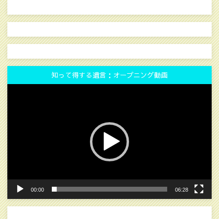
知って得する遺言：オープニング動画
動
画
プ
レ
ー
ヤ
ー
00:00
06:28