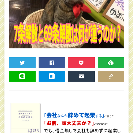
TWEET
SHARE
POCKET
FEEDLY
LINE
HATENA
MAIL
COPY LINK