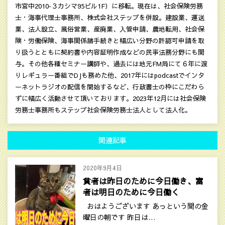
市宮中2010‐３カシマ95ビル1F）に移転。現在は、社会保険労務
士・海事代理士事務所、株式会社ステップを併設。建設業、運送
業、法人設立、風俗営業、産廃業、入管申請、農地転用、社会保
険・労働保険、海事関係諸手続きと幅広い分野の許認可申請を取
り扱うとともに契約書や内容証明作成などの民亊法務分野にも関
与。その他各種セミナー講師や、過去には地元FM局にて６年に渡
りレギュラー番組でDJも務めた他、2017年にはpodcastでインタ
ーネットラジオの配信を開始するなど、行政書士の枠にこだわら
ずに幅広く活動させて頂いております。2023年12月には社会保険
労務士事務所もステップ社会保険労務士法人として法人化。
関連記事
2020年9月4日
貧者は昨日のために今日働き、富
者は明日のために今日働く
おはようございます あっという間の金
曜日の朝です 昨日は…