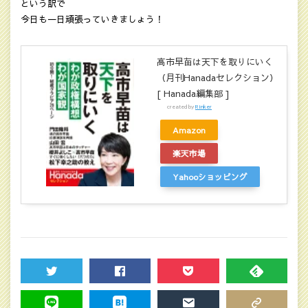
という訳で
今日も一日頑張っていきましょう！
高市早苗は天下を取りにいく
（月刊Hanadaセレクション）
[ Hanada編集部 ]
created by
Rinker
Amazon
楽天市場
Yahooショッピング
TWEET
SHARE
POCKET
FEEDLY