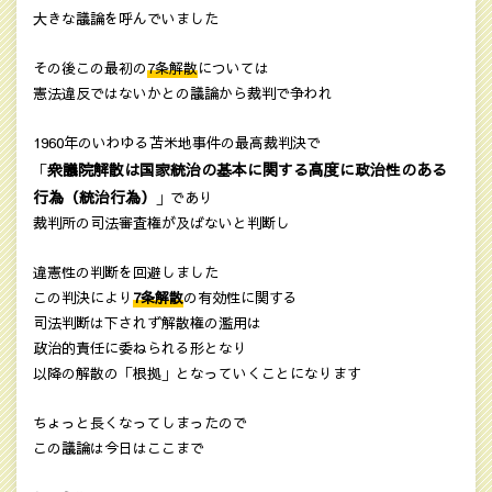
大きな議論を呼んでいました
その後この最初の
7条解散
については
憲法違反ではないかとの議論から裁判で争われ
1960年のいわゆる苫米地事件の最高裁判決で
衆議院解散は国家統治の基本に関する高度に政治性のある
「
行為（統治行為）
」であり
裁判所の司法審査権が及ばないと判断し
違憲性の判断を回避しました
この判決により
7条解散
の有効性に関する
司法判断は下されず解散権の濫用は
政治的責任に委ねられる形となり
以降の解散の「根拠」となっていくことになります
ちょっと長くなってしまったので
この議論は今日はここまで