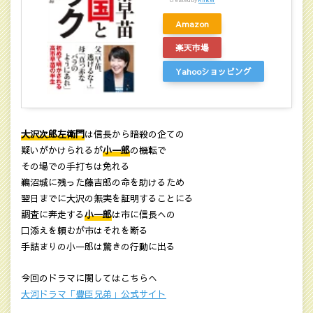
Amazon
楽天市場
Yahooショッピング
大沢次郎左衛門
は信長から暗殺の企ての
疑いがかけられるが
小一郎
の機転で
その場での手打ちは免れる
鵜沼城に残った藤吉郎の命を助けるため
翌日までに大沢の無実を証明することにる
調査に奔走する
小一郎
は市に信長への
口添えを頼むが市はそれを断る
手詰まりの小一郎は驚きの行動に出る
今回のドラマに関してはこちらへ
大河ドラマ「豊臣兄弟」公式サイト