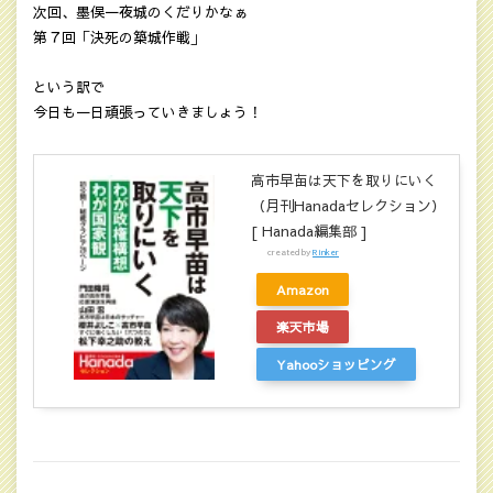
次回、墨俣一夜城のくだりかなぁ
第７回「決死の築城作戦」
という訳で
今日も一日頑張っていきましょう！
高市早苗は天下を取りにいく
（月刊Hanadaセレクション）
[ Hanada編集部 ]
created by
Rinker
Amazon
楽天市場
Yahooショッピング