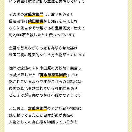
いう逸話は彼の波乱の生涯を象徴しています
その後の
次郎左衛門
は足取りをみると
信長没後は
柴田勝豊
から知行を与えられ
さらに秀吉やその甥である豊臣秀次に仕えて
約2,600石を領したとも伝わっています
主君を替えながらも家を存続させた姿は
戦国武将の現実的な生き方を物語っています
晩年は流浪の末に小田原の万松院に寓居し
76歳で没したと『
寛永諸家系図伝
』では
記されているようですがこれらの逸話には
後世の脚色も含まれている可能性もあり
どこまでが史実なのかは不確かなようです
とは言え、
次郎左衛門
の名が記録や物語に
残り続けてきたこと自体が彼が実在の
人物としての存在感を物語っているかも