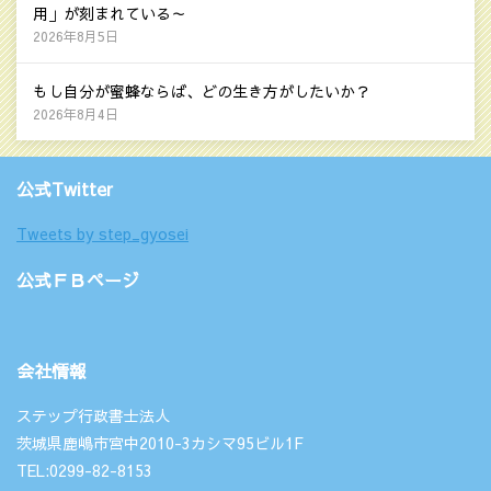
用」が刻まれている～
2026年8月5日
もし自分が蜜蜂ならば、どの生き方がしたいか？
2026年8月4日
公式Twitter
Tweets by step_gyosei
公式ＦＢページ
会社情報
ステップ行政書士法人
茨城県鹿嶋市宮中2010-3カシマ95ビル1F
TEL:0299-82-8153