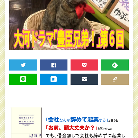
TWEET
SHARE
POCKET
FEEDLY
LINE
HATENA
MAIL
COPY LINK