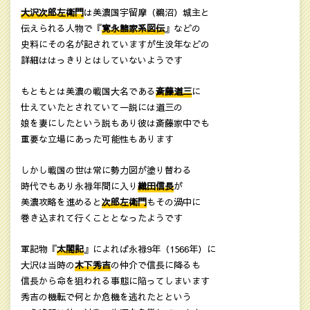
大沢次郎左衛門
は美濃国宇留摩（鵜沼）城主と
伝えられる人物で『
寛永諸家系図伝
』などの
史料にその名が記されていますが生没年などの
詳細ははっきりとはしていないようです
もともとは美濃の戦国大名である
斎藤道三
に
仕えていたとされていて一説には道三の
娘を妻にしたという説もあり彼は斎藤家中でも
重要な立場にあった可能性もあります
しかし戦国の世は常に勢力図が塗り替わる
時代でもあり永禄年間に入り
織田信長
が
美濃攻略を進めると
次郎左衛門
もその渦中に
巻き込まれて行くこととなったようです
軍記物『
太閤記
』によれば永禄9年（1566年）に
大沢は当時の
木下秀吉
の仲介で信長に降るも
信長から命を狙われる事態に陥ってしまいます
秀吉の機転で何とか危機を逃れたとという