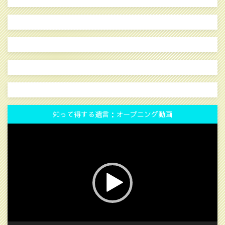
知って得する遺言：オープニング動画
動
画
プ
レ
ー
ヤ
ー