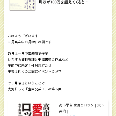
おはようございます
２月真ん中の月曜日の朝です
昨日は一日中事務所で作業
ひたすら資料整理と申請書類の作成など
午前中に来客１件対応打合せ
午後は近くの会館にイベントの見学
で、月曜日ということで
大河ドラマ「豊臣兄弟！」の第６回
高市早苗 愛国とロック [ 大下
英治 ]
created by
Rinker