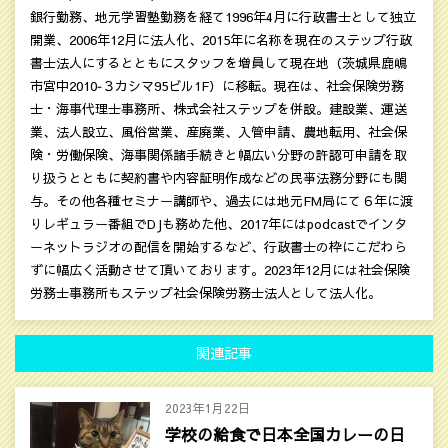
銀行勤務、地元学習塾勤務を経て1996年4月に行政書士として独立
開業、2006年12月に法人化、2015年に名称を現在のステップ行政
書士法人にするとともにスタッフを増員して現在地（茨城県鹿嶋
市宮中2010‐３カシマ95ビル1F）に移転。現在は、社会保険労務
士・海事代理士事務所、株式会社ステップを併設。建設業、運送
業、法人設立、風俗営業、産廃業、入管申請、農地転用、社会保
険・労働保険、海事関係諸手続きと幅広い分野の許認可申請を取
り扱うとともに契約書や内容証明作成などの民亊法務分野にも関
与。その他各種セミナー講師や、過去には地元FM局にて６年に渡
りレギュラー番組でDJも務めた他、2017年にはpodcastでインタ
ーネットラジオの配信を開始するなど、行政書士の枠にこだわら
ずに幅広く活動させて頂いております。2023年12月には社会保険
労務士事務所もステップ社会保険労務士法人として法人化。
関連記事
2023年1月22日
学校の給食で日本全国カレーの日