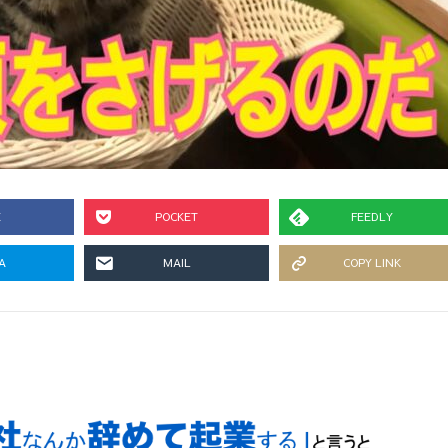
E
POCKET
FEEDLY
A
MAIL
COPY LINK