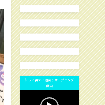
知って得する遺言：オープニング
動画
動
画
プ