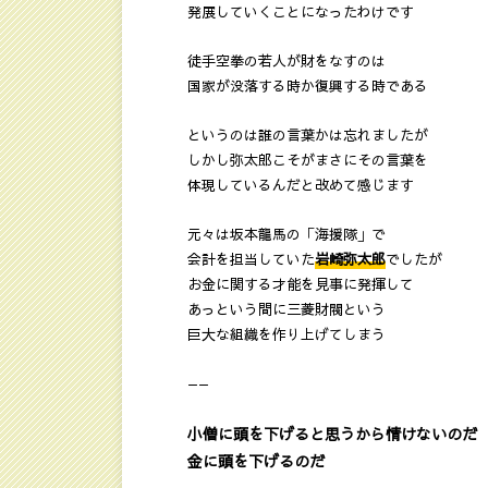
発展していくことになったわけです
徒手空拳の若人が財をなすのは
国家が没落する時か復興する時である
というのは誰の言葉かは忘れましたが
しかし弥太郎こそがまさにその言葉を
体現しているんだと改めて感じます
元々は坂本龍馬の「海援隊」で
会計を担当していた
岩崎弥太郎
でしたが
お金に関する才能を見事に発揮して
あっという間に三菱財閥という
巨大な組織を作り上げてしまう
——
小僧に頭を下げると思うから情けないのだ
金に頭を下げるのだ