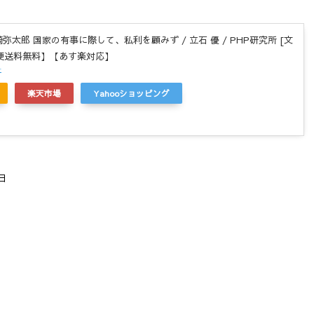
弥太郎 国家の有事に際して、私利を顧みず / 立石 優 / PHP研究所 [文
便送料無料】【あす楽対応】
r
楽天市場
Yahooショッピング
日