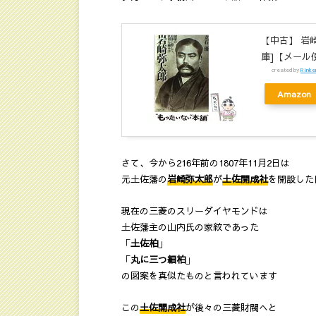
【中古】 岩崎
庫]【メール
created by
Rinke
Amazon
さて、今から216年前の1807年11月2日は
元土佐藩の
岩崎弥太郎
が
土佐開成社
を開設した
現在の三菱のスリーダイヤモンドは
土佐藩主の山内氏の家紋であった
「
土佐柏
」
「
丸に三つ細柏
」
の図案を真似たものと言われています
この
土佐開成社
が後々の三菱財閥へと