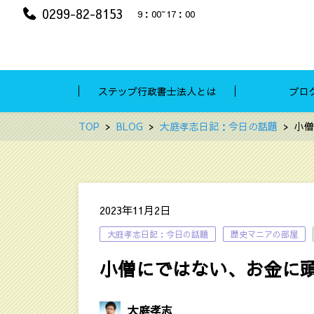
0299-82-8153
9：00~17：00
ステップ行政書士法人とは
ブロ
TOP
BLOG
大庭孝志日記：今日の話題
小僧
2023年11月2日
大庭孝志日記：今日の話題
歴史マニアの部屋
小僧にではない、お金に
大庭孝志