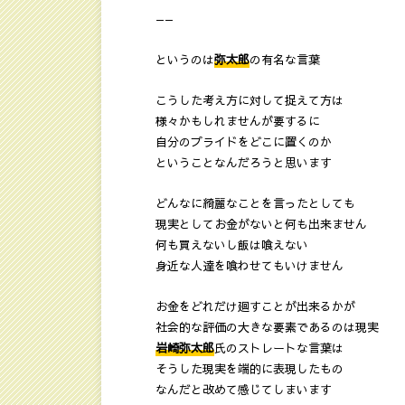
——
というのは
弥太郎
の有名な言葉
こうした考え方に対して捉えて方は
様々かもしれませんが要するに
自分のプライドをどこに置くのか
ということなんだろうと思います
どんなに綺麗なことを言ったとしても
現実としてお金がないと何も出来ません
何も買えないし飯は喰えない
身近な人達を喰わせてもいけません
お金をどれだけ廻すことが出来るかが
社会的な評価の大きな要素であるのは現実
岩崎弥太郎
氏のストレートな言葉は
そうした現実を端的に表現したもの
なんだと改めて感じてしまいます