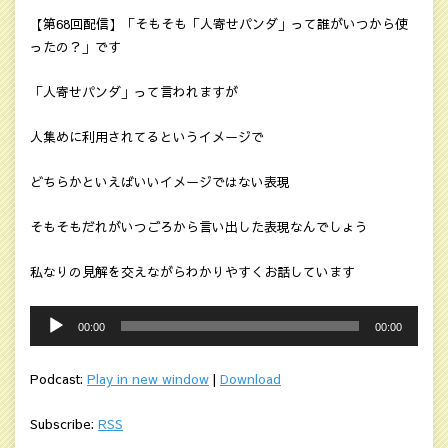
【第68回配信】「そもそも「人寄せパンダ」って誰がいつから使
ったの？」です
「人寄せパンダ」って言われますが
人集めに利用されてるというイメージで
どちらかといえばいいイメージではない表現
そもそもだれがいつごろから言い出した表現なんでしょう
私なりの見解を交えながらわかりやすくお話しています
音
00:00
00:00
声
プ
Podcast:
Play in new window
|
Download
レ
ー
Subscribe:
RSS
ヤ