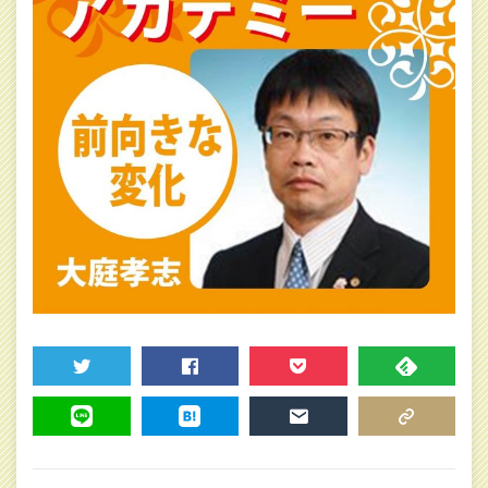
TWEET
SHARE
POCKET
FEEDLY
LINE
HATENA
MAIL
COPY LINK