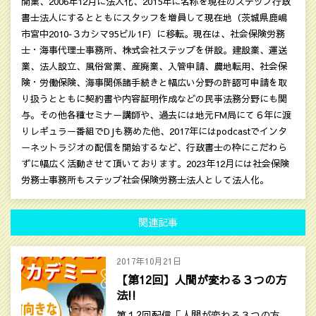
開業、2006年12月に法人化、2015年に名称を現在のステップ行政
書士法人にするとともにスタッフを増員して現在地（茨城県鹿嶋
市宮中2010‐３カシマ95ビル1F）に移転。現在は、社会保険労務
士・海事代理士事務所、株式会社ステップを併設。建設業、運送
業、法人設立、風俗営業、産廃業、入管申請、農地転用、社会保
険・労働保険、海事関係諸手続きと幅広い分野の許認可申請を取
り扱うとともに契約書や内容証明作成などの民亊法務分野にも関
与。その他各種セミナー講師や、過去には地元FM局にて６年に渡
りレギュラー番組でDJも務めた他、2017年にはpodcastでインタ
ーネットラジオの配信を開始するなど、行政書士の枠にこだわら
ずに幅広く活動させて頂いております。2023年12月には社会保険
労務士事務所もステップ社会保険労務士法人として法人化。
関連記事
2017年10月21日
【第12回】人間が変わる３つの方
法!!
第１2回配信「人間が変わる３つの方