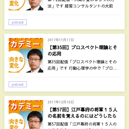
法」です 経営コンサルタントの大前
研…
potcast
2017年11月17日
【第35回】プロスペクト理論とそ
の応用
第35回配信「プロスペクト理論とその
応用」です 行動心理学の中で「プロ…
potcast
2017年12月10日
【第57回】江戸幕府の将軍１５人
の名前を覚えるのにはどうしたら
いいかという質問に即答しました
第57回配信「江戸幕府の将軍１５人の
（後編）