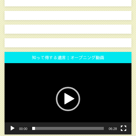
知って得する遺言：オープニング動画
動
画
プ
レ
ー
ヤ
ー
00:00
06:28