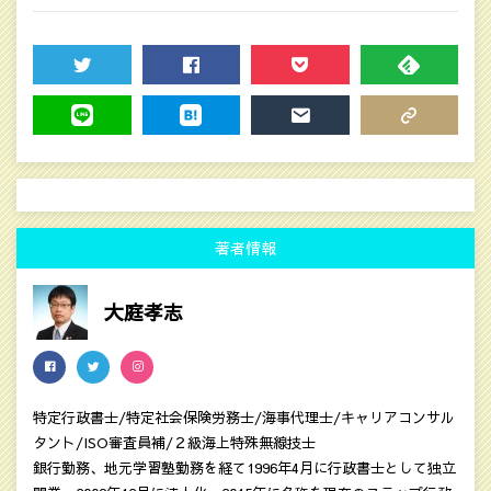
ー
TWEET
SHARE
POCKET
FEEDLY
LINE
HATENA
MAIL
COPY LINK
著者情報
大庭孝志
特定行政書士/特定社会保険労務士/海事代理士/キャリアコンサル
タント/ISO審査員補/２級海上特殊無線技士
銀行勤務、地元学習塾勤務を経て1996年4月に行政書士として独立