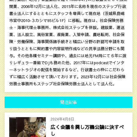
開業、2006年12月に法人化、2015年に名称を現在のステップ行政
書士法人にするとともにスタッフを増員して現在地（茨城県鹿嶋
市宮中2010‐３カシマ95ビル1F）に移転。現在は、社会保険労務
士・海事代理士事務所、株式会社ステップを併設。建設業、運送
業、法人設立、風俗営業、産廃業、入管申請、農地転用、社会保
険・労働保険、海事関係諸手続きと幅広い分野の許認可申請を取
り扱うとともに契約書や内容証明作成などの民亊法務分野にも関
与。その他各種セミナー講師や、過去には地元FM局にて６年に渡
りレギュラー番組でDJも務めた他、2017年にはpodcastでインタ
ーネットラジオの配信を開始するなど、行政書士の枠にこだわら
ずに幅広く活動させて頂いております。2023年12月には社会保険
労務士事務所もステップ社会保険労務士法人として法人化。
関連記事
2024年4月6日
広く会議を興し万機公論に決すべ
し