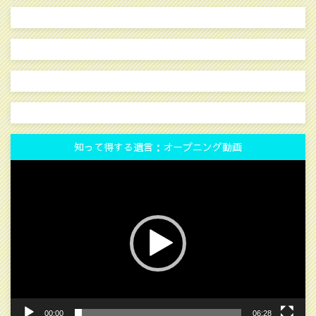
知って得する遺言：オープニング動画
動
画
プ
レ
ー
ヤ
ー
00:00
06:28