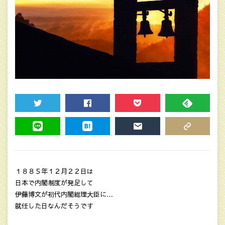
TWEET
SHARE
POCKET
FEEDLY
LINE
HATENA
MAIL
COPY LINK
１８８５年１２月２２日は
日本で内閣制度が発足して
伊藤博文が初代内閣総理大臣に
…
就任した日なんだそうです