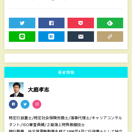
TWEET
SHARE
POCKET
FEEDLY
LINE
HATENA
MAIL
COPY LINK
著者情報
大庭孝志
特定行政書士/特定社会保険労務士/海事代理士/キャリアコンサル
タント/ISO審査員補/２級海上特殊無線技士
銀行勤務、地元学習塾勤務を経て1996年4月に行政書士として独立