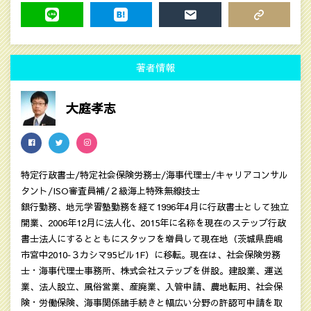
TWEET
SHARE
POCKET
FEEDLY
LINE
HATENA
MAIL
COPY LINK
著者情報
大庭孝志
特定行政書士/特定社会保険労務士/海事代理士/キャリアコンサル
タント/ISO審査員補/２級海上特殊無線技士
銀行勤務、地元学習塾勤務を経て1996年4月に行政書士として独立
開業、2006年12月に法人化、2015年に名称を現在のステップ行政
書士法人にするとともにスタッフを増員して現在地（茨城県鹿嶋
市宮中2010‐３カシマ95ビル1F）に移転。現在は、社会保険労務
士・海事代理士事務所、株式会社ステップを併設。建設業、運送
業、法人設立、風俗営業、産廃業、入管申請、農地転用、社会保
険・労働保険、海事関係諸手続きと幅広い分野の許認可申請を取