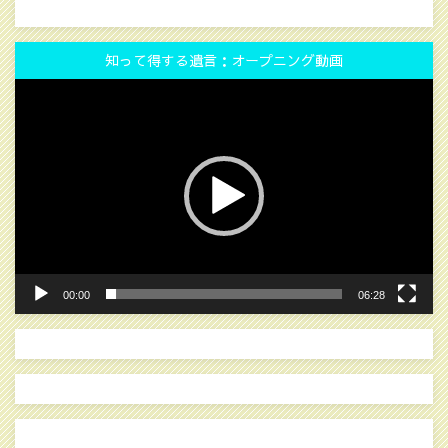
知って得する遺言：オープニング動画
動
画
プ
レ
ー
ヤ
ー
00:00
06:28