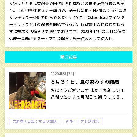
り扱うとともに契約書や内容証明作成などの民亊法務分野にも関
与。その他各種セミナー講師や、過去には地元FM局にて６年に渡
りレギュラー番組でDJも務めた他、2017年にはpodcastでインタ
ーネットラジオの配信を開始するなど、行政書士の枠にこだわら
ずに幅広く活動させて頂いております。2023年12月には社会保険
労務士事務所もステップ社会保険労務士法人として法人化。
関連記事
2020年8月31日
８月３１日、夏の終わりの雑感
おはようございます またまた新しい１
週間の始まりの月曜日の朝 そして８…
大庭孝志日記：今日の話題
新型コロナ経済対策
時事ネタ