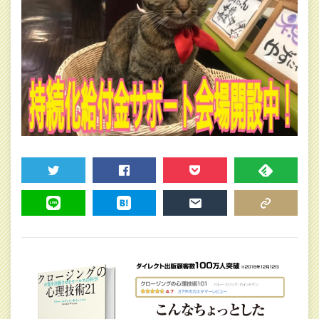
TWEET
SHARE
POCKET
FEEDLY
LINE
HATENA
MAIL
COPY LINK