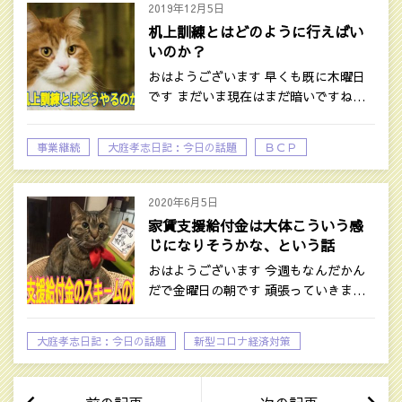
2019年12月5日
机上訓練とはどのように行えばい
いのか？
おはようございます 早くも既に木曜日
です まだいま現在はまだ暗いですね…
事業継続
大庭孝志日記：今日の話題
ＢＣＰ
2020年6月5日
家賃支援給付金は大体こういう感
じになりそうかな、という話
おはようございます 今週もなんだかん
だで金曜日の朝です 頑張っていきま…
大庭孝志日記：今日の話題
新型コロナ経済対策
時事ネタ