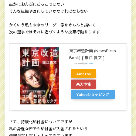
誰かにおんぶにだっこではない
そんな組織や国にしていかなければならない
かくいう私も未来のリーダー像をきちんと描いて
次の選挙ではそれに近づくような投票行動をします
東京改造計画 (NewsPicks
Book) [ 堀江 貴文 ]
created by
Rinker
Amazon
楽天市場
Yahooショッピング
さて、持続化給付金についてですが
私の身近な所でも給付金が入金されたという
情報がだんだんと入ってきています