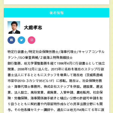
LINE
HATENA
MAIL
COPY LINK
著者情報
大庭孝志
特定行政書士/特定社会保険労務士/海事代理士/キャリアコンサル
タント/ISO審査員補/２級海上特殊無線技士
銀行勤務、地元学習塾勤務を経て1996年4月に行政書士として独立
開業、2006年12月に法人化、2015年に名称を現在のステップ行政
書士法人にするとともにスタッフを増員して現在地（茨城県鹿嶋
市宮中2010‐３カシマ95ビル1F）に移転。現在は、社会保険労務
士・海事代理士事務所、株式会社ステップを併設。建設業、運送
業、法人設立、風俗営業、産廃業、入管申請、農地転用、社会保
険・労働保険、海事関係諸手続きと幅広い分野の許認可申請を取
り扱うとともに契約書や内容証明作成などの民亊法務分野にも関
与。その他各種セミナー講師や、過去には地元FM局にて６年に渡