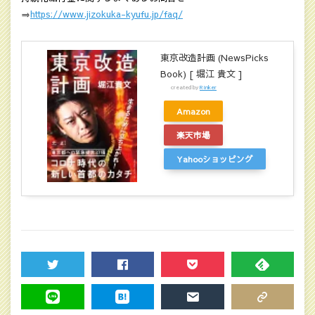
⇒
https://www.jizokuka-kyufu.jp/faq/
東京改造計画 (NewsPicks
Book) [ 堀江 貴文 ]
created by
Rinker
Amazon
楽天市場
Yahooショッピング
TWEET
SHARE
POCKET
FEEDLY