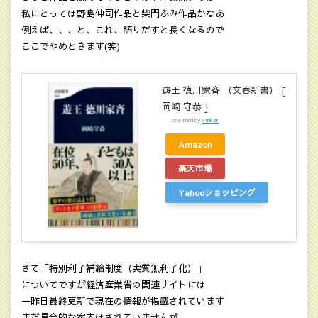
私にとっては野島伸司作品と柴門ふみ作品かなあ
例えば、、、と、これ、語りだすと長くなるので
ここでやめときます(笑)
遊王 徳川家斉 （文春新書） [
岡崎 守恭 ]
created by
Rinker
Amazon
楽天市場
Yahooショッピング
さて「特別利子補給制度（実質無利子化）」
についてですが経済産業省の関連サイトには
一昨日最終更新で現在の情報が掲載されています
まだ具合的な案内はされていませんが