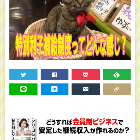
TWEET
SHARE
POCKET
FEEDLY
LINE
HATENA
MAIL
COPY LINK