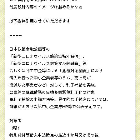
制度設計内容のイメージは掴めるかなぁ
以下抜粋引用させていただきます
————
日本政策金融公庫等の
「新型コロナウイルス感染症特別貸付」、
「新型コロナウイルス対策マル経融資」等
若しくは商工中金等による「危機対応融資」により
借入を行った中小企業者等のうち、売上高が
急減した事業者などに対して、利子補給を実施。
公庫等の既往債務の借換も実質無利子化の対象。
※利子補給の申請方法等、具体的な手続きについては、
詳細が固まり次第中小企業庁HP等で公表予定です。
対象者
〈略〉
特別貸付等借入申込時点の最近１か月又はその後