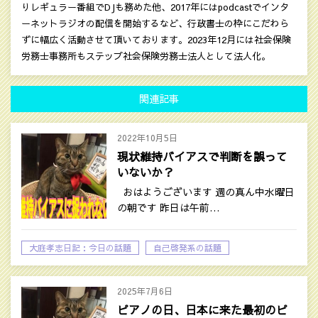
りレギュラー番組でDJも務めた他、2017年にはpodcastでインタ
ーネットラジオの配信を開始するなど、行政書士の枠にこだわら
ずに幅広く活動させて頂いております。2023年12月には社会保険
労務士事務所もステップ社会保険労務士法人として法人化。
関連記事
2022年10月5日
現状維持バイアスで判断を誤って
いないか？
おはようございます 週の真ん中水曜日
の朝です 昨日は午前…
大庭孝志日記：今日の話題
自己啓発系の話題
2025年7月6日
ピアノの日、日本に来た最初のピ