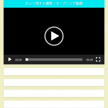
知って得する遺言：オープニング動画
動
画
プ
レ
ー
ヤ
ー
00:00
06:28