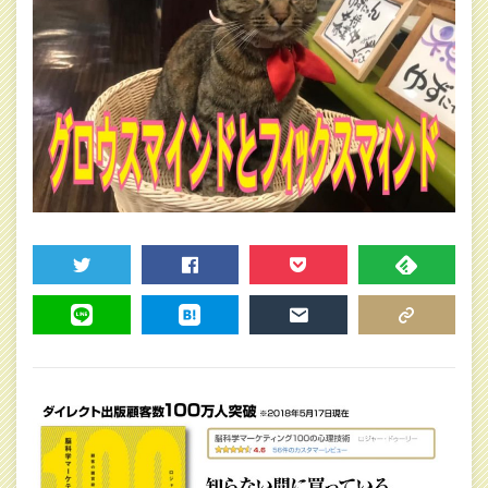
TWEET
SHARE
POCKET
FEEDLY
LINE
HATENA
MAIL
COPY LINK