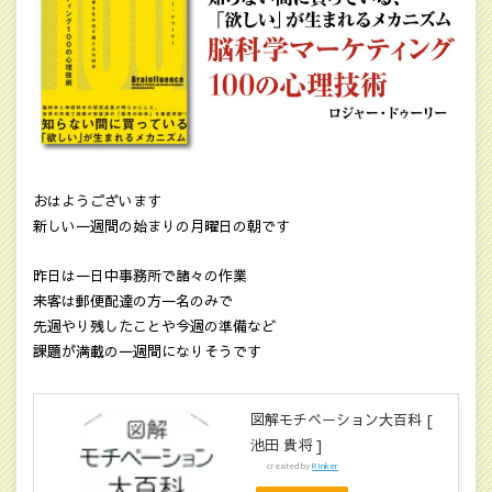
おはようございます
新しい一週間の始まりの月曜日の朝です
昨日は一日中事務所で諸々の作業
来客は郵便配達の方一名のみで
先週やり残したことや今週の準備など
課題が満載の一週間になりそうです
図解モチベーション大百科 [
池田 貴将 ]
created by
Rinker