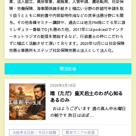
業、法人設立、風俗営業、産廃業、入管申請、農地転用、社会保
険・労働保険、海事関係諸手続きと幅広い分野の許認可申請を取
り扱うとともに契約書や内容証明作成などの民亊法務分野にも関
与。その他各種セミナー講師や、過去には地元FM局にて６年に渡
りレギュラー番組でDJも務めた他、2017年にはpodcastでインタ
ーネットラジオの配信を開始するなど、行政書士の枠にこだわら
ずに幅広く活動させて頂いております。2023年12月には社会保険
労務士事務所もステップ社会保険労務士法人として法人化。
関連記事
2026年3月18日
唯（ただ）皇天后土のわが心知る
あるのみ
おはようございます 週の真ん中水曜日
の朝です 昨日はほぼ…
大庭孝志日記：今日の話題
歴史マニアの部屋