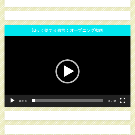
知って得する遺言：オープニング動画
動
画
プ
レ
ー
ヤ
ー
00:00
06:28