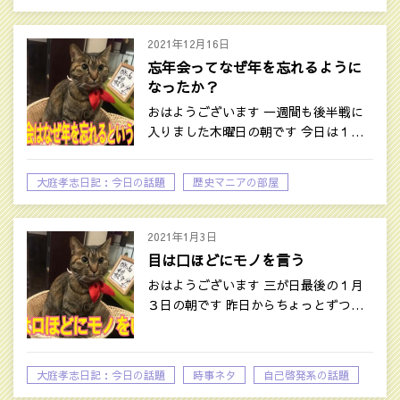
2021年12月16日
忘年会ってなぜ年を忘れるように
なったか？
おはようございます 一週間も後半戦に
入りました木曜日の朝です 今日は１…
大庭孝志日記：今日の話題
歴史マニアの部屋
2021年1月3日
目は口ほどにモノを言う
おはようございます 三が日最後の１月
３日の朝です 昨日からちょっとずつ…
大庭孝志日記：今日の話題
時事ネタ
自己啓発系の話題