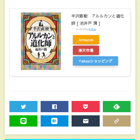
半沢直樹 アルルカンと道化
師 [ 池井戸 潤 ]
created by
Rinker
Amazon
楽天市場
Yahooショッピング
TWEET
SHARE
POCKET
FEEDLY
LINE
HATENA
MAIL
COPY LINK