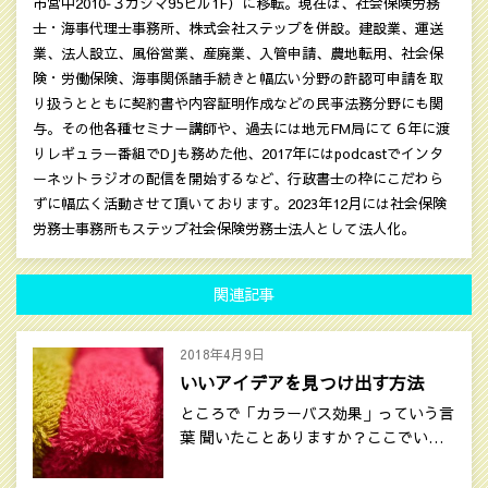
市宮中2010‐３カシマ95ビル1F）に移転。現在は、社会保険労務
士・海事代理士事務所、株式会社ステップを併設。建設業、運送
業、法人設立、風俗営業、産廃業、入管申請、農地転用、社会保
険・労働保険、海事関係諸手続きと幅広い分野の許認可申請を取
り扱うとともに契約書や内容証明作成などの民亊法務分野にも関
与。その他各種セミナー講師や、過去には地元FM局にて６年に渡
りレギュラー番組でDJも務めた他、2017年にはpodcastでインタ
ーネットラジオの配信を開始するなど、行政書士の枠にこだわら
ずに幅広く活動させて頂いております。2023年12月には社会保険
労務士事務所もステップ社会保険労務士法人として法人化。
関連記事
2018年4月9日
いいアイデアを見つけ出す方法
ところで「カラーバス効果」っていう言
葉 聞いたことありますか？ここでい…