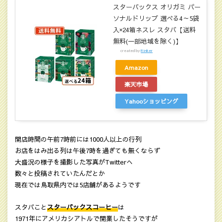
スターバックス オリガミ パー
ソナルドリップ 選べる4～5袋
入×24箱ネスレ スタバ【送料
無料(一部地域を除く)】
created by
Rinker
Amazon
楽天市場
Yahooショッピング
開店時間の午前7時前には1000人以上の行列
お店をはみ出る列は午後7時を過ぎても無くならず
大盛況の様子を撮影した写真がTwitterへ
数々と投稿されていたんだとか
現在では鳥取県内では5店舗があるようです
スタバこと
スターバックスコーヒー
は
1971年にアメリカシアトルで開業したそうですが