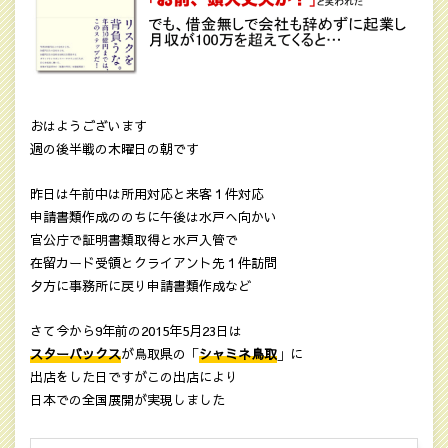
おはようございます
週の後半戦の木曜日の朝です
昨日は午前中は所用対応と来客１件対応
申請書類作成ののちに午後は水戸へ向かい
官公庁で証明書類取得と水戸入管で
在留カード受領とクライアント先１件訪問
夕方に事務所に戻り申請書類作成など
さて今から9年前の2015年5月23日は
スターバックス
が鳥取県の「
シャミネ鳥取
」に
出店をした日ですがこの出店により
日本での全国展開が実現しました