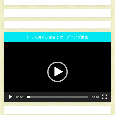
知って得する遺言：オープニング動画
動
画
プ
レ
ー
ヤ
ー
00:00
06:28