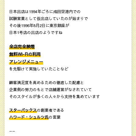
日本出店は1994年ごろに成田空港内での
試験営業として仮出店していたのが始まりで
その後1996年8月2日に東京銀座が
日本1号店の出店のようですね
全店完全禁煙
無料Wi-Fiの利用
アレンジメニュー
を先駆けて実施していたことなど
顧客満足度を高めるための徹底した配慮と
企業側の努力のもとで店舗運営がなされていて
そのスタイルが多くの人々から支持を集めています
スターバックス
の創業者である
ハワード・シュルツ氏
の言葉
——