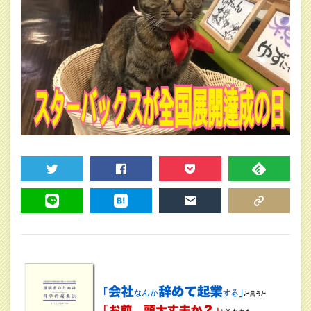
TWEET
SHARE
POCKET
FEEDLY
LINE
HATENA
MAIL
COPY LINK