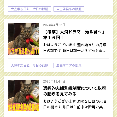
大庭孝志日記：今日の話題
自己啓発系の話題
2024年4月22日
【考察】大河ドラマ「光る君へ」
第１６回！
おはようございます 週の始まりの月曜
日の朝です 昨日は朝一からずっと事…
大庭孝志日記：今日の話題
歴史マニアの部屋
2020年12月1日
選択的夫婦別姓制度について政府
の動きを見てみる
おはようございます 週の２日目の火曜
日の朝です 昨日は午前中は所用で某…