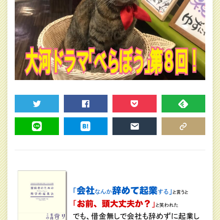
TWEET
SHARE
POCKET
FEEDLY
LINE
HATENA
MAIL
COPY LINK