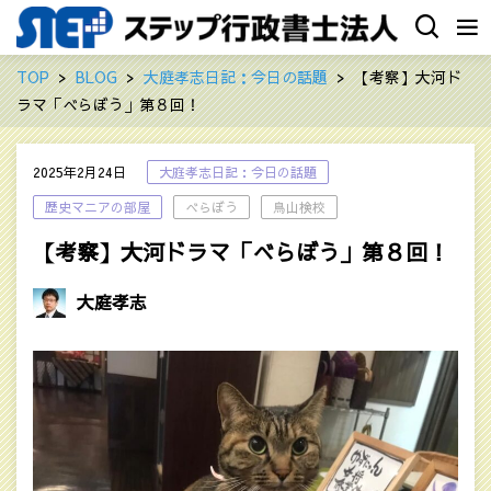
TOP
BLOG
大庭孝志日記：今日の話題
【考察】大河ド
ラマ「べらぼう」第８回！
2025年2月24日
大庭孝志日記：今日の話題
歴史マニアの部屋
べらぼう
鳥山検校
【考察】大河ドラマ「べらぼう」第８回！
大庭孝志