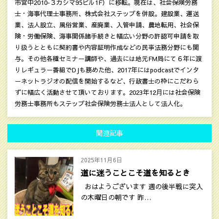
市宮中2010‐３カシマ95ビル1F）に移転。現在は、社会保険労務
士・海事代理士事務所、株式会社ステップを併設。建設業、運送
業、法人設立、風俗営業、産廃業、入管申請、農地転用、社会保
険・労働保険、海事関係諸手続きと幅広い分野の許認可申請を取
り扱うとともに契約書や内容証明作成などの民亊法務分野にも関
与。その他各種セミナー講師や、過去には地元FM局にて６年に渡
りレギュラー番組でDJも務めた他、2017年にはpodcastでインタ
ーネットラジオの配信を開始するなど、行政書士の枠にこだわら
ずに幅広く活動させて頂いております。2023年12月には社会保険
労務士事務所もステップ社会保険労務士法人として法人化。
関連記事
2025年11月6日
道に迷うことこそ道を知るとき
おはようございます 週の後半戦に突入
の木曜日の朝です 昨…