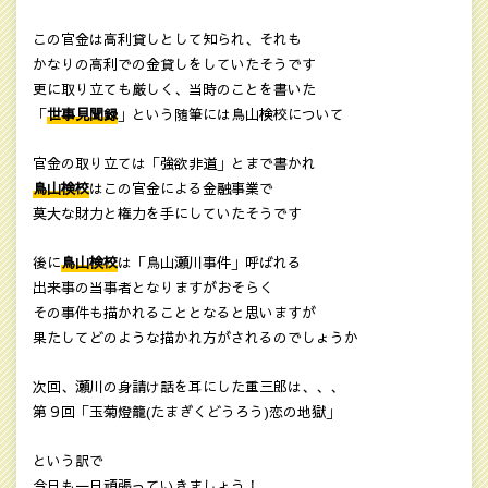
この官金は高利貸しとして知られ、それも
かなりの高利での金貸しをしていたそうです
更に取り立ても厳しく、当時のことを書いた
「
世事見聞録
」という随筆には鳥山検校について
官金の取り立ては「強欲非道」とまで書かれ
鳥山検校
はこの官金による金融事業で
莫大な財力と権力を手にしていたそうです
後に
鳥山検校
は「鳥山瀬川事件」呼ばれる
出来事の当事者となりますがおそらく
その事件も描かれることとなると思いますが
果たしてどのような描かれ方がされるのでしょうか
次回、瀬川の身請け話を耳にした重三郎は、、、
第９回「玉菊燈籠(たまぎくどうろう)恋の地獄」
という訳で
今日も一日頑張っていきましょう！