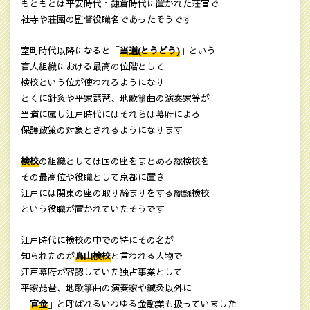
もともとは平安時代・鎌倉時代に置かれた荘官で
社寺や荘園の監督役職名であったそうです
室町時代以降になると「
当道(とうどう)
」という
盲人組織における最高の位階として
検校という位が使われるようになり
とくに針灸や平家琵琶、地歌箏曲の演奏家等が
当道に属し江戸時代にはそれらは幕府による
保護政策の対象とされるようになります
検校
の組織としては国の座をまとめる総検校を
その最高位や役職として京都に置き
江戸には関東の座の取り締まりをする総録検校
という役職が置かれていたそうです
江戸時代に検校の中での特にその名が
知られたのが
鳥山検校
と言われる人物で
江戸幕府が容認していた独占事業として
平家琵琶、地歌箏曲の演奏家や鍼灸以外に
「
官金
」と呼ばれるいわゆる金融業も扱っていました