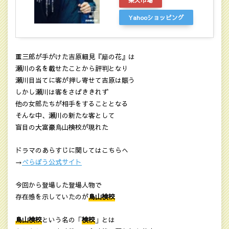
Yahooショッピング
重三郎が手がけた吉原細見『籬の花』は
瀬川の名を載せたことから評判となり
瀬川目当てに客が押し寄せて吉原は賑う
しかし瀬川は客をさばききれず
他の女郎たちが相手をすることとなる
そんな中、瀬川の新たな客として
盲目の大富豪烏山検校が現れた
ドラマのあらすじに関してはこちらへ
→
べらぼう公式サイト
今回から登場した登場人物で
存在感を示していたのが
鳥山検校
鳥山検校
という名の「
検校
」とは