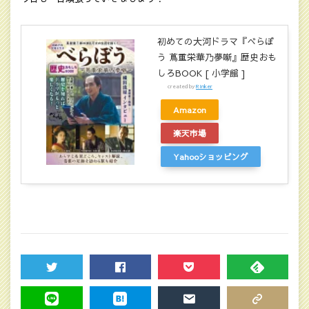
初めての大河ドラマ『べらぼ
う 蔦重栄華乃夢噺』歴史おも
しろBOOK [ 小学館 ]
created by
Rinker
Amazon
楽天市場
Yahooショッピング
TWEET
SHARE
POCKET
FEEDLY