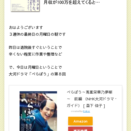
おはようございます
３連休の最終日の月曜日の朝です
昨日は退院後すぐということで
辛くない程度に作業や整理など
で、今日は月曜日ということで
大河ドラマ「べらぼう」の第８回
べらぼう～蔦重栄華乃夢噺
～ 前編 （NHK大河ドラマ・
ガイド） [ 森下 佳子 ]
created by
Rinker
Amazon
楽天市場