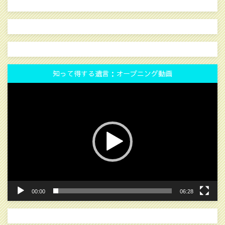
知って得する遺言：オープニング動画
動
画
プ
レ
ー
ヤ
ー
00:00
06:28