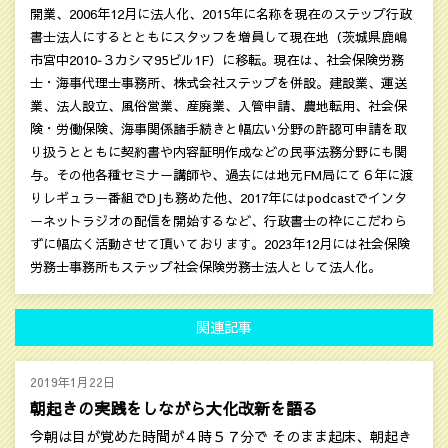
開業、2006年12月に法人化、2015年に名称を現在のステップ行政
書士法人にするとともにスタッフを増員して現在地（茨城県鹿嶋
市宮中2010‐３カシマ95ビル1F）に移転。現在は、社会保険労務
士・海事代理士事務所、株式会社ステップを併設。建設業、運送
業、法人設立、風俗営業、産廃業、入管申請、農地転用、社会保
険・労働保険、海事関係諸手続きと幅広い分野の許認可申請を取
り扱うとともに契約書や内容証明作成などの民亊法務分野にも関
与。その他各種セミナー講師や、過去には地元FM局にて６年に渡
りレギュラー番組でDJも務めた他、2017年にはpodcastでインタ
ーネットラジオの配信を開始するなど、行政書士の枠にこだわら
ずに幅広く活動させて頂いております。2023年12月には社会保険
労務士事務所もステップ社会保険労務士法人として法人化。
関連記事
2019年1月22日
朝起きの実践をしながら大化改新を語る
今朝は目が覚めた時間が４時５７分で そのまま起床、朝起き