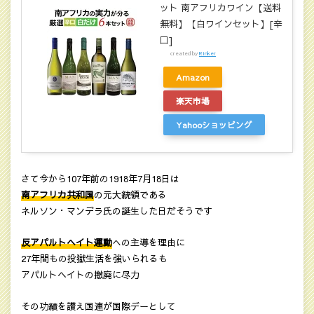
ット 南アフリカワイン【送料
無料】【白ワインセット】[辛
口]
created by
Rinker
Amazon
楽天市場
Yahooショッピング
さて今から107年前の1918年7月18日は
南アフリカ共和国
の元大統領である
ネルソン・マンデラ氏の誕生した日だそうです
反アパルトヘイト運動
への主導を理由に
27年間もの投獄生活を強いられるも
アパルトヘイトの撤廃に尽力
その功績を讃え国連が国際デーとして