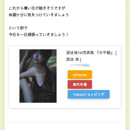
これから暑い日が続きそうですが
体調十分に気をつけていきましょう
という訳で
今日も一日頑張っていきましょう！
渡邊渚1st写真集 『水平線』 [
渡邊 渚 ]
created by
Rinker
Amazon
楽天市場
Yahooショッピング