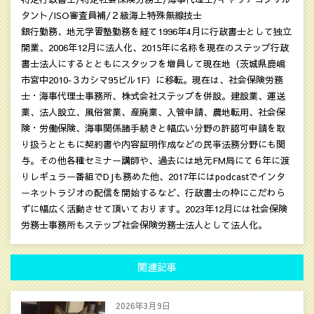
タント/ISO審査員補/２級海上特殊無線技士
銀行勤務、地元学習塾勤務を経て1996年4月に行政書士として独立
開業、2006年12月に法人化、2015年に名称を現在のステップ行政
書士法人にするとともにスタッフを増員して現在地（茨城県鹿嶋
市宮中2010‐３カシマ95ビル1F）に移転。現在は、社会保険労務
士・海事代理士事務所、株式会社ステップを併設。建設業、運送
業、法人設立、風俗営業、産廃業、入管申請、農地転用、社会保
険・労働保険、海事関係諸手続きと幅広い分野の許認可申請を取
り扱うとともに契約書や内容証明作成などの民亊法務分野にも関
与。その他各種セミナー講師や、過去には地元FM局にて６年に渡
りレギュラー番組でDJも務めた他、2017年にはpodcastでインタ
ーネットラジオの配信を開始するなど、行政書士の枠にこだわら
ずに幅広く活動させて頂いております。2023年12月には社会保険
労務士事務所もステップ社会保険労務士法人として法人化。
関連記事
2026年3月9日