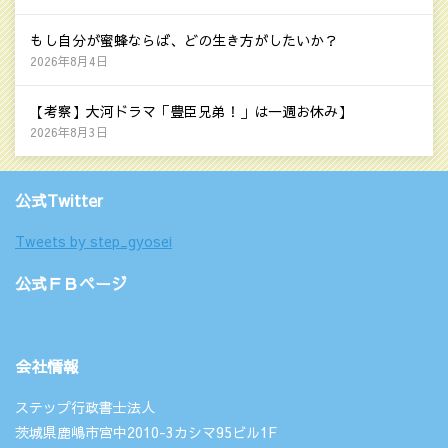
もし自分が蜜蜂ならば、どの生き方がしたいか？
2026年8月4日
【考察】大河ドラマ「豊臣兄弟！」は一週お休み】
2026年8月3日
公式Twitter
Tweets by step_gyosei
公式ＦＢページ
会社情報
ステップ行政書士法人
茨城県鹿嶋市宮中2010-3カシマ95ビル1F