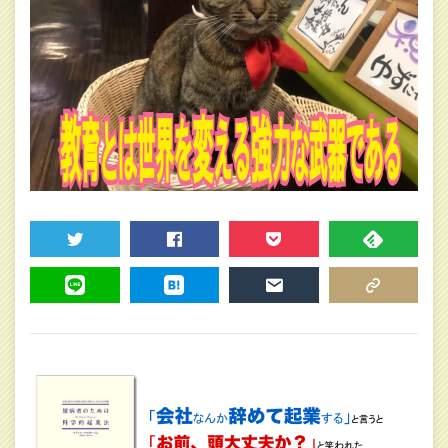
TWEET
SHARE
POCKET
FEEDLY
LINE
HATENA
MAIL
COPY LINK