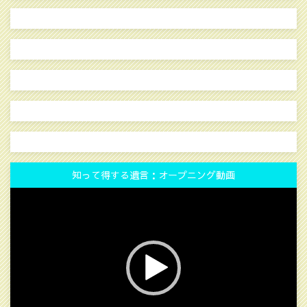
知って得する遺言：オープニング動画
動
画
プ
レ
ー
ヤ
ー