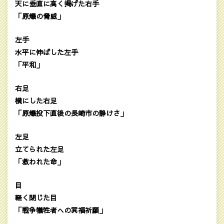
天に垂直に高く掲げた右手
「原爆の脅威」
左手
水平に伸ばした左手
「平和」
右足
横にした右足
「原爆投下直後の長崎市の静けさ」
左足
立てられた左足
「救われた命」
目
軽く閉じた目
「戦争犠牲者への冥福祈願」