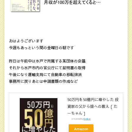
おはようございます
今週もあっという間の金曜日の朝です
昨日は午前中は水戸で所属する某団体の会議
それから水戸市内の官公庁にて証明書の取得
午後になり運輸支局にて自動車の移転抹消
事務所に戻りあとは申請書類の作成など
50万円を50億円に増やした 投
資家の父から娘への教え [ た
ーちゃん ]
created by
Rinker
Amazon