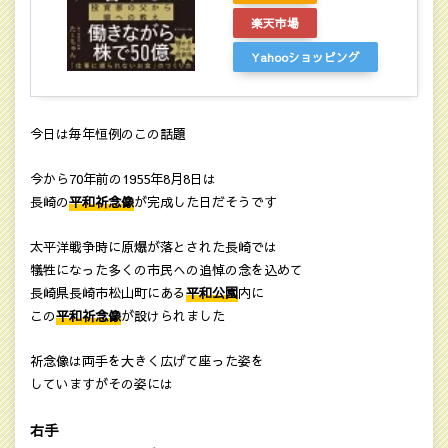
楽天市場
Yahooショッピング
今日は毎年恒例のこの話題
今から70年前の1955年8月8日は
長崎の
平和祈念像
が完成した日だそうです
太平洋戦争時に原爆が落とされた長崎では
犠牲になった多くの市民への追悼の念を込めて
長崎県長崎市松山町にある
平和公園
内に
この
平和祈念像
が設けられました
祈念像は両手を大きく広げて座った姿を
していますがその姿には
右手