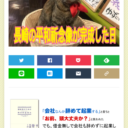
TWEET
SHARE
POCKET
FEEDLY
LINE
HATENA
MAIL
COPY LINK