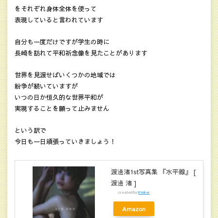
をそれぞれ身体全体を使って
表現していると言われています
自分も一度だけですが学生の時に
長崎を訪れて平和祈念像を見たことがあります
世界を見渡せばいくつかの地域では
紛争が続いていますが
いつの日か恒久的な世界平和が
実現することを願って止みません
という訳で
今日も一日頑張っていきましょう！
渡邊渚1st写真集 『水平線』 [
渡邊 渚 ]
created by
Rinker
Amazon