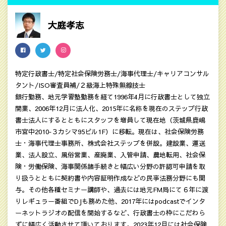
大庭孝志
特定行政書士/特定社会保険労務士/海事代理士/キャリアコンサル
タント/ISO審査員補/２級海上特殊無線技士
銀行勤務、地元学習塾勤務を経て1996年4月に行政書士として独立
開業、2006年12月に法人化、2015年に名称を現在のステップ行政
書士法人にするとともにスタッフを増員して現在地（茨城県鹿嶋
市宮中2010‐３カシマ95ビル1F）に移転。現在は、社会保険労務
士・海事代理士事務所、株式会社ステップを併設。建設業、運送
業、法人設立、風俗営業、産廃業、入管申請、農地転用、社会保
険・労働保険、海事関係諸手続きと幅広い分野の許認可申請を取
り扱うとともに契約書や内容証明作成などの民亊法務分野にも関
与。その他各種セミナー講師や、過去には地元FM局にて６年に渡
りレギュラー番組でDJも務めた他、2017年にはpodcastでインタ
ーネットラジオの配信を開始するなど、行政書士の枠にこだわら
ずに幅広く活動させて頂いております。2023年12月には社会保険