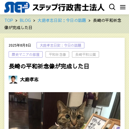
TOP
BLOG
大庭孝志日記：今日の話題
長崎の平和祈念
像が完成した日
2025年8月8日
大庭孝志日記：今日の話題
歴史マニアの部屋
平和祈念像
長崎平和公園
長崎の平和祈念像が完成した日
大庭孝志