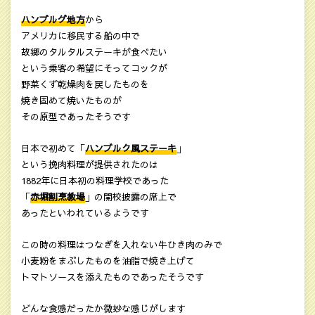
ハンブルグ地方
から
アメリカに移民する船の中で
故郷のタルタルステーキが食べたい
という乗客の希望にそってコックが
野菜くず乾燥肉を戻したものを
焼き固めて焼いたものが
その原型であったそうです
日本で初めて「
ハンブルク風ステーキ
」
という挽肉料理が提供されたのは
1882年に日本初の料理学校であった
「
赤堀割烹教場
」の開校披露の席上で
あったといわれているようです
この時の料理はつなぎを入れない牛ひき肉のみで
小麦粉をまぶしたものを油脂で焼き上げて
トマトソースを添えたものであったそうです
どんな食感だったか微妙な感じがします