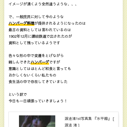
イメージが湧くよう全然違うような、、、
で、一般庶民に対して今のような
ハンバーグ料理
が提供されるようになったのは
最古の資料としては言われているのは
1902年12月に讃岐鉄道で出されたのが
資料として残っているようです
色々な形の中で変遷をとげながら
親しんできた
ハンバーグ
ですが
意識としてはほとんど和食と言っても
おかしくないくらい私たちの
食生活の中で存在してきていました
という訳で
今日も一日頑張っていきましょう！
渡邊渚1st写真集 『水平線』 [
渡邊 渚 ]