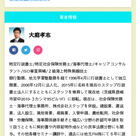
著者情報
大庭孝志
特定行政書士/特定社会保険労務士/海事代理士/キャリアコンサル
タント/ISO審査員補/２級海上特殊無線技士
銀行勤務、地元学習塾勤務を経て1996年4月に行政書士として独立
開業、2006年12月に法人化、2015年に名称を現在のステップ行政
書士法人にするとともにスタッフを増員して現在地（茨城県鹿嶋
市宮中2010‐３カシマ95ビル1F）に移転。現在は、社会保険労務
士・海事代理士事務所、株式会社ステップを併設。建設業、運送
業、法人設立、風俗営業、産廃業、入管申請、農地転用、社会保
険・労働保険、海事関係諸手続きと幅広い分野の許認可申請を取
り扱うとともに契約書や内容証明作成などの民亊法務分野にも関
与。その他各種セミナー講師や、過去には地元FM局にて６年に渡