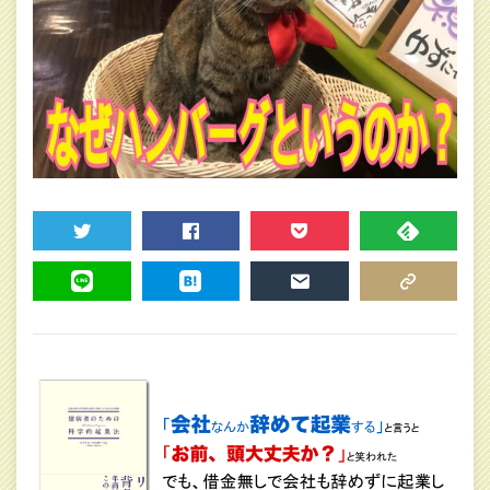
TWEET
SHARE
POCKET
FEEDLY
LINE
HATENA
MAIL
COPY LINK