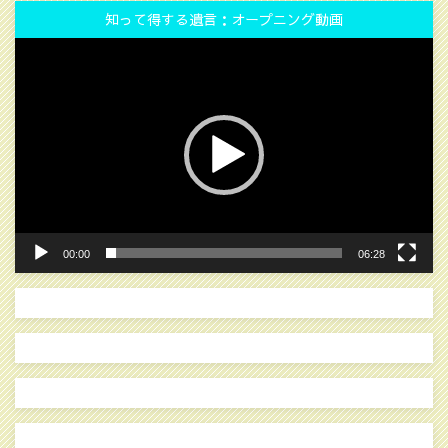
知って得する遺言：オープニング動画
動
画
プ
レ
ー
ヤ
ー
00:00
06:28