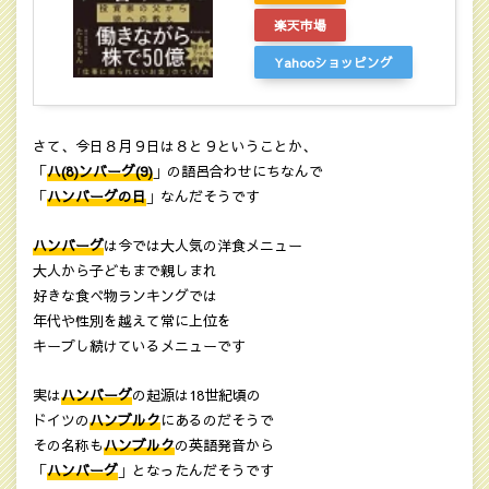
楽天市場
Yahooショッピング
さて、今日８月９日は８と９ということか、
「
ハ(8)ンバーグ(9)
」の語呂合わせにちなんで
「
ハンバーグの日
」なんだそうです
ハンバーグ
は今では大人気の洋食メニュー
大人から子どもまで親しまれ
好きな食べ物ランキングでは
年代や性別を越えて常に上位を
キープし続けているメニューです
実は
ハンバーグ
の起源は18世紀頃の
ドイツの
ハンブルク
にあるのだそうで
その名称も
ハンブルク
の英語発音から
「
ハンバーグ
」となったんだそうです