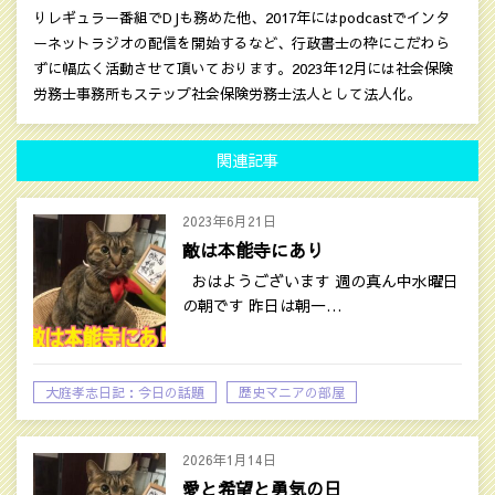
りレギュラー番組でDJも務めた他、2017年にはpodcastでインタ
ーネットラジオの配信を開始するなど、行政書士の枠にこだわら
ずに幅広く活動させて頂いております。2023年12月には社会保険
労務士事務所もステップ社会保険労務士法人として法人化。
関連記事
2023年6月21日
敵は本能寺にあり
おはようございます 週の真ん中水曜日
の朝です 昨日は朝一…
大庭孝志日記：今日の話題
歴史マニアの部屋
2026年1月14日
愛と希望と勇気の日