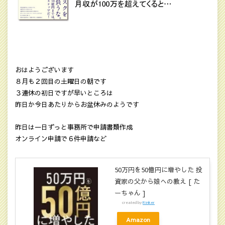
おはようございます
８月も２回目の土曜日の朝です
３連休の初日ですが早いところは
昨日か今日あたりからお盆休みのようです
昨日は一日ずっと事務所で申請書類作成
オンライン申請で６件申請など
50万円を50億円に増やした 投
資家の父から娘への教え [ た
ーちゃん ]
created by
Rinker
Amazon