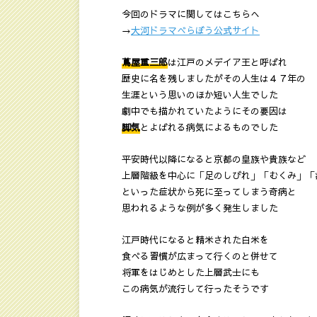
今回のドラマに関してはこちらへ
→
大河ドラマべらぼう公式サイト
蔦屋重三郎
は江戸のメデイア王と呼ばれ
歴史に名を残しましたがその人生は４７年の
生涯という思いのほか短い人生でした
劇中でも描かれていたようにその要因は
脚気
とよばれる病気によるものでした
平安時代以降になると京都の皇族や貴族など
上層階級を中心に「足のしびれ」「むくみ」「
といった症状から死に至ってしまう奇病と
思われるような例が多く発生しました
江戸時代になると精米された白米を
食べる習慣が広まって行くのと併せて
将軍をはじめとした上層武士にも
この病気が流行して行ったそうです