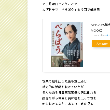
で、月曜日ということで
大河ドラマ「べらぼう」も今回で最終回
NHK202
MOOK）
created by
Rinke
Amazon
写楽の絵を出した後も重三郎は
精力的に活動を続けていたが
そんなある日重三郎脚気の病に倒れる
病身ながら仲間と共に書を以って世を
耕し続けるなか、ある夜、夢を見る