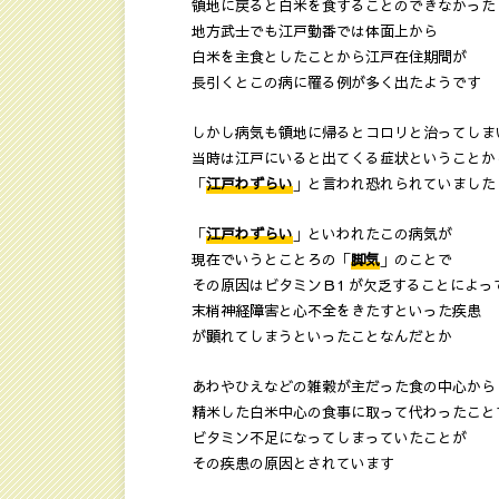
領地に戻ると白米を食することのできなかった
地方武士でも江戸勤番では体面上から
白米を主食としたことから江戸在住期間が
長引くとこの病に罹る例が多く出たようです
しかし病気も領地に帰るとコロリと治ってしま
当時は江戸にいると出てくる症状ということか
「
江戸わずらい
」と言われ恐れられていました
「
江戸わずらい
」といわれたこの病気が
現在でいうとことろの「
脚気
」のことで
その原因はビタミンＢ1 が欠乏することによっ
末梢神経障害と心不全をきたすといった疾患
が顕れてしまうといったことなんだとか
あわやひえなどの雑穀が主だった食の中心から
精米した白米中心の食事に取って代わったこと
ビタミン不足になってしまっていたことが
その疾患の原因とされています