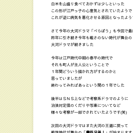
白米を山盛り食べておかずは少しといった
この形が江戸っ子の心意気とされていたようで
これが逆に病気を悪化させる原因となったよう
さて今年の大河ドラマ「べらぼう」も今回で最
昨年に引き続き今年も戦さのない時代が舞台の
大河ドラマが続きました
今年は江戸時代中期の泰平の時代で
それも町人が主人公ということで
１年間どういう描かれ方がするのかと
思っていましたが
終わってみればあっという間の１年でした
後半はＳＮＳ上などで考察系ドラマのように
治済対定信のくだりや写楽についてなど
様々な考察が一部でされていたようです(笑)
次回の大河ドラマはまた大河の王道に戻って
戦国時代が舞台の「
豊臣兄弟！
」が始まります