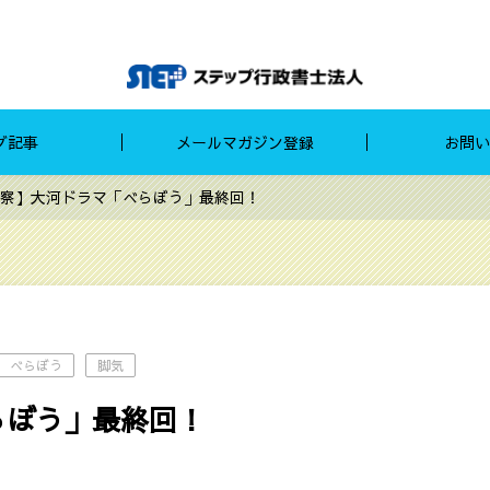
グ記事
メールマガジン登録
お問い
察】大河ドラマ「べらぼう」最終回！‎
べらぼう
脚気
ぼう」最終回！‎