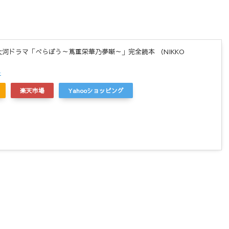
5年大河ドラマ「べらぼう～蔦重栄華乃夢噺～」完全読本 （NIKKO
r
楽天市場
Yahooショッピング