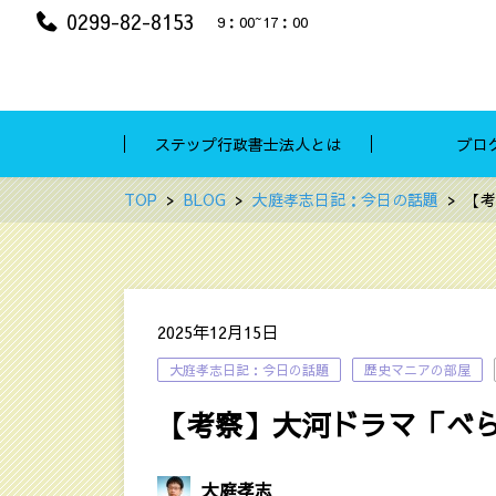
0299-82-8153
9：00~17：00
ステップ行政書士法人とは
ブロ
TOP
BLOG
大庭孝志日記：今日の話題
【考
2025年12月15日
大庭孝志日記：今日の話題
歴史マニアの部屋
【考察】大河ドラマ「べら
大庭孝志