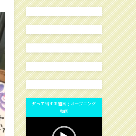
知って得する遺言：オープニング
動画
動
画
プ