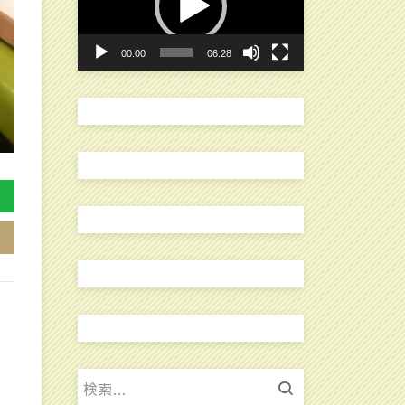
レ
ー
00:00
06:28
ヤ
ー
検
索: