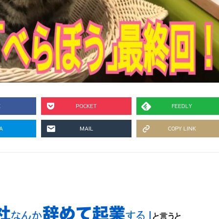
E
POCKET
FEEDLY
A
MAIL
COPY LINK