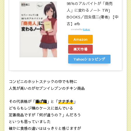
98％のアルバイトが「商売
人」に変わるノート TWJ
BOOKS／田矢信二(著者) 【中
古】afb
created by
Rinker
Amazon
楽天市場
Yahooショッピング
コンビニのホットスナックの中でも特に
人気が高いのがセブンイレブンのチキン商品
その代表格が「
揚げ鶏
」と「
ナナチキ
」
どちらもレジ横のケースに並んでいる
定番商品ですが「何が違うの？」んだろう
といつも思っていました
確かに食感の違いははっきりと感じますが