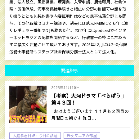
業、法人設立、風俗営業、産廃業、入管申請、農地転用、社会保
険・労働保険、海事関係諸手続きと幅広い分野の許認可申請を取
り扱うとともに契約書や内容証明作成などの民亊法務分野にも関
与。その他各種セミナー講師や、過去には地元FM局にて６年に渡
りレギュラー番組でDJも務めた他、2017年にはpodcastでインタ
ーネットラジオの配信を開始するなど、行政書士の枠にこだわら
ずに幅広く活動させて頂いております。2023年12月には社会保険
労務士事務所もステップ社会保険労務士法人として法人化。
関連記事
2025年11月10日
【考察】大河ドラマ「べらぼう」
第４３回！‎
おはようございます １１月も２回目の
月曜日の朝です 昨日…
大庭孝志日記：今日の話題
歴史マニアの部屋