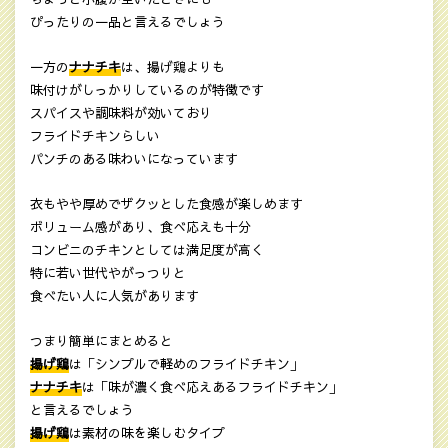
ぴったりの一品と言えるでしょう
一方の
ナナチキ
は、揚げ鶏よりも
味付けがしっかりしているのが特徴です
スパイスや調味料が効いており
フライドチキンらしい
パンチのある味わいになっています
衣もやや厚めでザクッとした食感が楽しめます
ボリューム感があり、食べ応えも十分
コンビニのチキンとしては満足度が高く
特に若い世代やがっつりと
食べたい人に人気があります
つまり簡単にまとめると
揚げ鶏
は「シンプルで軽めのフライドチキン」
ナナチキ
は「味が濃く食べ応えあるフライドチキン」
と言えるでしょう
揚げ鶏
は素材の味を楽しむタイプ