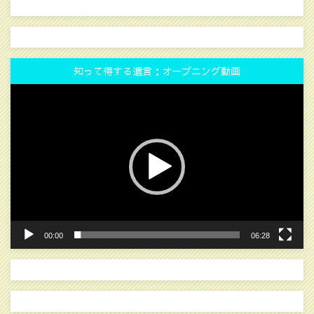
知って得する遺言：オープニング動画
動
画
プ
レ
ー
ヤ
ー
00:00
06:28