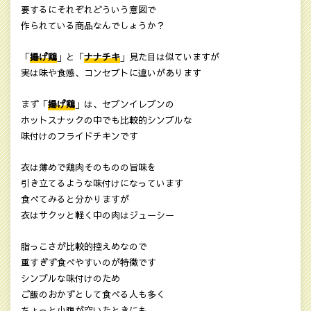
要するにそれぞれどういう意図で
作られている商品なんでしょうか？
「
揚げ鶏
」と「
ナナチキ
」見た目は似ていますが
実は味や食感、コンセプトに違いがあります
まず「
揚げ鶏
」は、セブンイレブンの
ホットスナックの中でも比較的シンプルな
味付けのフライドチキンです
衣は薄めで鶏肉そのものの旨味を
引き立てるような味付けになっています
食べてみると分かりますが
衣はサクッと軽く中の肉はジューシー
脂っこさが比較的控えめなので
重すぎず食べやすいのが特徴です
シンプルな味付けのため
ご飯のおかずとして食べる人も多く
ちょっと小腹が空いたときにも