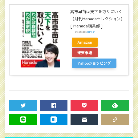
高市早苗は天下を取りにいく
（月刊Hanadaセレクション）
[ Hanada編集部 ]
created by
Rinker
Amazon
楽天市場
Yahooショッピング
TWEET
SHARE
POCKET
FEEDLY
LINE
HATENA
MAIL
COPY LINK