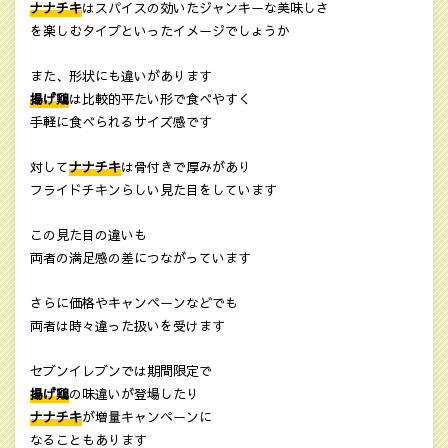
ナナチキ
はスパイスの効いたジャンキーな美味しさ
を楽しむタイプといったイメージでしょうか
また、形状にも違いがあります
揚げ鶏
は比較的平たい形で食べやすく
手軽に食べられるサイズ感です
対して
ナナチキ
は骨付きで厚みがあり
フライドチキンらしい見た目をしています
この見た目の違いも
両者の満足感の差につながっています
さらに価格やキャンペーンなどでも
両者は時々違った扱いを受けます
セブンイレブンでは期間限定で
揚げ鶏
の味違いが登場したり
ナナチキ
が増量キャンペーンに
なることもあります