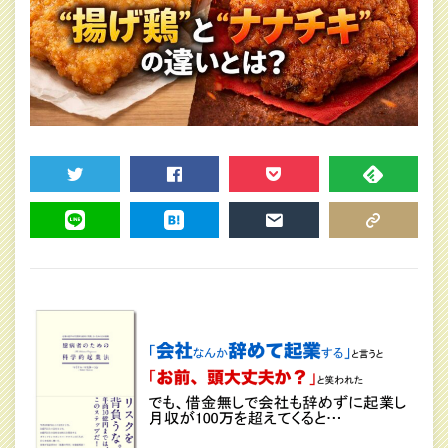
TWEET
SHARE
POCKET
FEEDLY
LINE
HATENA
MAIL
COPY LINK