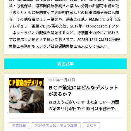
険・労働保険、海事関係諸手続きと幅広い分野の許認可申請を取
り扱うとともに契約書や内容証明作成などの民亊法務分野にも関
与。その他各種セミナー講師や、過去には地元FM局にて６年に渡
りレギュラー番組でDJも務めた他、2017年にはpodcastでインタ
ーネットラジオの配信を開始するなど、行政書士の枠にこだわら
ずに幅広く活動させて頂いております。2023年12月には社会保険
労務士事務所もステップ社会保険労務士法人として法人化。
関連記事
2019年11月11日
ＢＣＰ策定にはどんなデメリット
があるか？
おはようございます また新しい一週間
の始まり月曜日です 昨日は事務所で…
事業継続
大庭孝志日記：今日の話題
ＢＣＰ