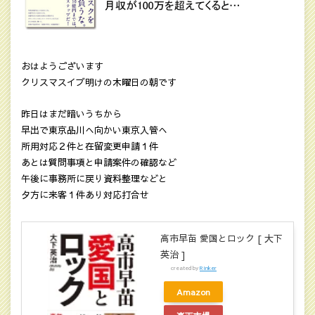
おはようございます
クリスマスイブ明けの木曜日の朝です
昨日はまだ暗いうちから
早出で東京品川へ向かい東京入管へ
所用対応２件と在留変更申請１件
あとは質問事項と申請案件の確認など
午後に事務所に戻り資料整理などと
夕方に来客１件あり対応打合せ
高市早苗 愛国とロック [ 大下
英治 ]
created by
Rinker
Amazon