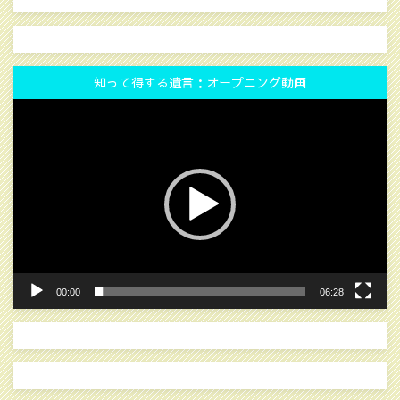
知って得する遺言：オープニング動画
動
画
プ
レ
ー
ヤ
ー
00:00
06:28