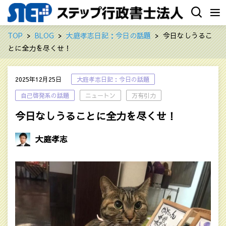
TOP
BLOG
大庭孝志日記：今日の話題
今日なしうるこ
とに全力を尽くせ！
2025年12月25日
大庭孝志日記：今日の話題
自己啓発系の話題
ニュートン
万有引力
今日なしうることに全力を尽くせ！
大庭孝志