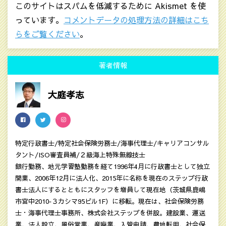
このサイトはスパムを低減するために Akismet を使
っています。
コメントデータの処理方法の詳細はこち
らをご覧ください
。
著者情報
大庭孝志
特定行政書士/特定社会保険労務士/海事代理士/キャリアコンサル
タント/ISO審査員補/２級海上特殊無線技士
銀行勤務、地元学習塾勤務を経て1996年4月に行政書士として独立
開業、2006年12月に法人化、2015年に名称を現在のステップ行政
書士法人にするとともにスタッフを増員して現在地（茨城県鹿嶋
市宮中2010‐３カシマ95ビル1F）に移転。現在は、社会保険労務
士・海事代理士事務所、株式会社ステップを併設。建設業、運送
業、法人設立、風俗営業、産廃業、入管申請、農地転用、社会保