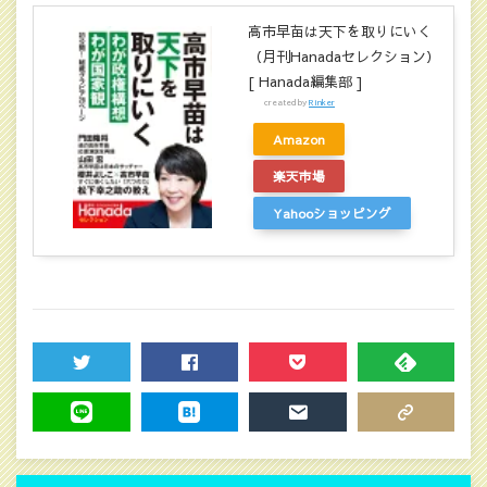
高市早苗は天下を取りにいく
（月刊Hanadaセレクション）
[ Hanada編集部 ]
created by
Rinker
Amazon
楽天市場
Yahooショッピング
TWEET
SHARE
POCKET
FEEDLY
LINE
HATENA
MAIL
COPY LINK