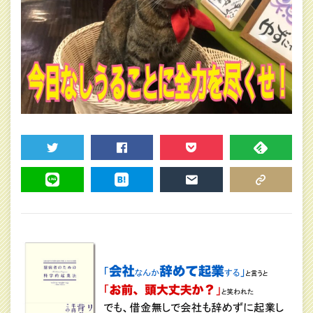
TWEET
SHARE
POCKET
FEEDLY
LINE
HATENA
MAIL
COPY LINK