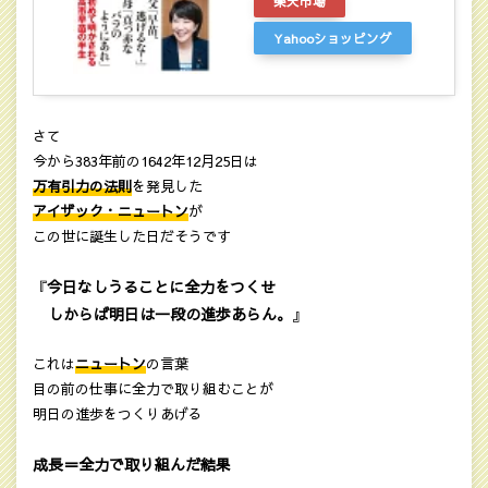
楽天市場
Yahooショッピング
さて
今から383年前の1642年12月25日は
万有引力の法則
を発見した
アイザック・ニュートン
が
この世に誕生した日だそうです
今日なしうることに全力をつくせ
『
しからば明日は一段の進歩あらん。
』
これは
ニュートン
の言葉
目の前の仕事に全力で取り組むことが
明日の進歩をつくりあげる
成長＝全力で取り組んだ結果