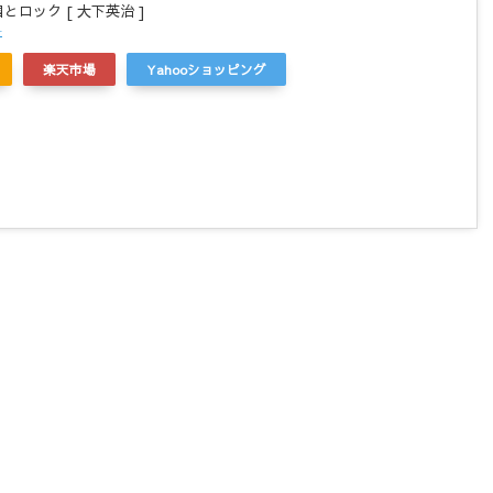
とロック [ 大下英治 ]
r
楽天市場
Yahooショッピング