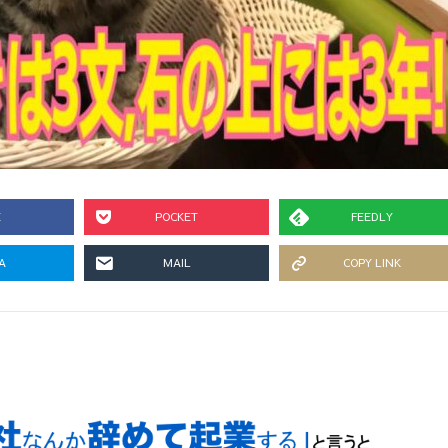
E
POCKET
FEEDLY
A
MAIL
COPY LINK