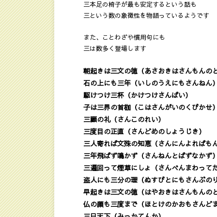
三本足の椅子が最も安定するという話も
三という数の象徴性を物語っているようです
また、ことわざや慣用句にも
三は数多く登場します
朝起きは三文の徳（あさおきはさんもんの
石の上にも三年（いしのうえにもさんねん
駆けつけ三杯（かけつけさんばい）
子は三界の首枷（こはさんがいのくびかせ
三顧の礼（さんこのれい）
三度目の正直（さんどめのしょうじき）
三人寄れば文殊の知恵（さんにんよればも
三年飛ばず鳴かず（さんねんとばずなかず
三遍回って煙草にしょ（さんべんまわって
盗人にも三分の理（ぬすびとにもさんぶの
早起きは三文の徳（はやおきはさんもんの
仏の顔も三度まで（ほとけのかおもさんど
三日天下（みっかてんか）