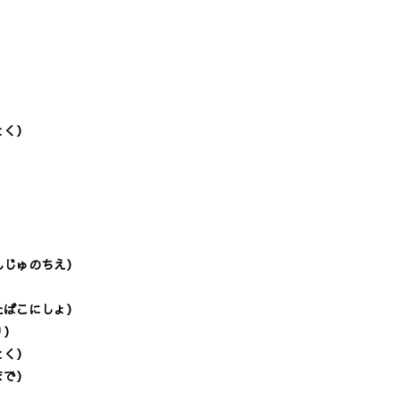
とく）
）
）
んじゅのちえ）
）
たばこにしょ）
り）
とく）
まで）