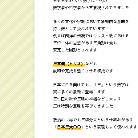
そもそも3という数字は古代の
数学者や哲学者から重要視されてきました
多くの文化や宗教において象徴的な意味を
持つ数として扱われています
例えば西洋の伝統ではキリスト教における
三位一体の思想があり三角形は最も
安定した図形とされます
三重奏（トリオ）
なども
調和や完成を感じさせる構成です
日本に目を向けても、「三」という数字は
実に多くの象徴に登場します
三つ巴の紋や三種の神器など古来より
三は特別な意味を帯びてきました
政治の世界でも三権分立という仕組みがあり
「
日本三大○○
」という表現もよく使われます