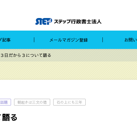
グ記事
メールマガジン登録
お問い
３日だから３について語る
の話題
朝起きは三文の徳
石の上にも三年
て語る