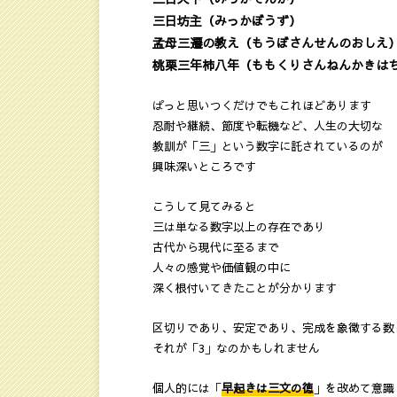
三日坊主（みっかぼうず）
孟母三遷の教え（もうぼさんせんのおしえ
桃栗三年柿八年（ももくりさんねんかきは
ぱっと思いつくだけでもこれほどあります
忍耐や継続、節度や転機など、人生の大切な
教訓が「三」という数字に託されているのが
興味深いところです
こうして見てみると
三は単なる数字以上の存在であり
古代から現代に至るまで
人々の感覚や価値観の中に
深く根付いてきたことが分かります
区切りであり、安定であり、完成を象徴する数
それが「3」なのかもしれません
個人的には「
早起きは三文の徳
」を改めて意識