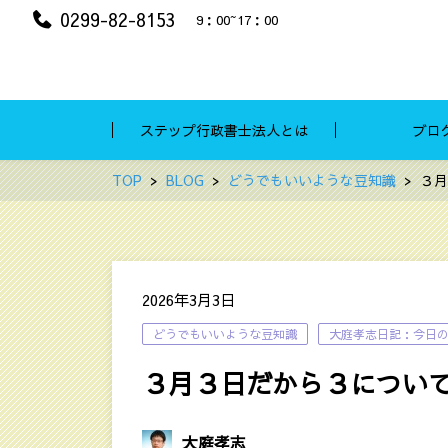
0299-82-8153
9：00~17：00
ステップ行政書士法人とは
ブロ
TOP
BLOG
どうでもいいような豆知識
３月
2026年3月3日
どうでもいいような豆知識
大庭孝志日記：今日
３月３日だから３につい
大庭孝志