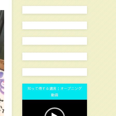
知って得する遺言：オープニング
動画
動
画
プ