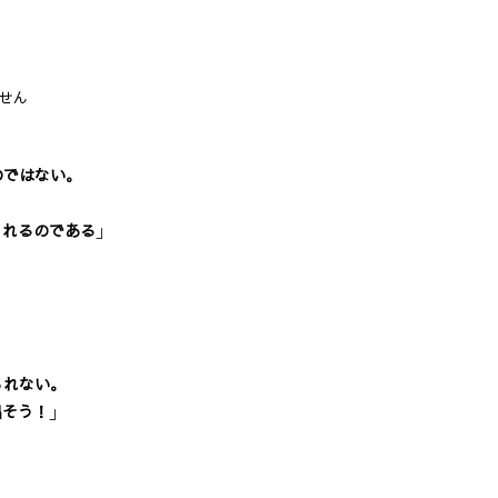
せん
のではない。
れるのである
」
られない。
出そう！
」