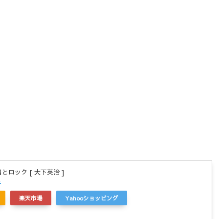
とロック [ 大下英治 ]
r
楽天市場
Yahooショッピング