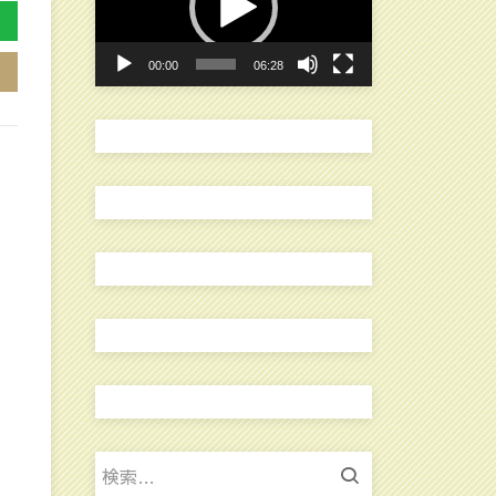
レ
ー
00:00
06:28
ヤ
ー
検
索: