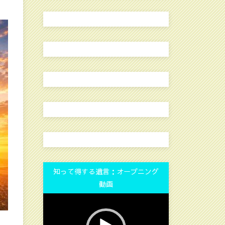
知って得する遺言：オープニング
動画
動
画
プ