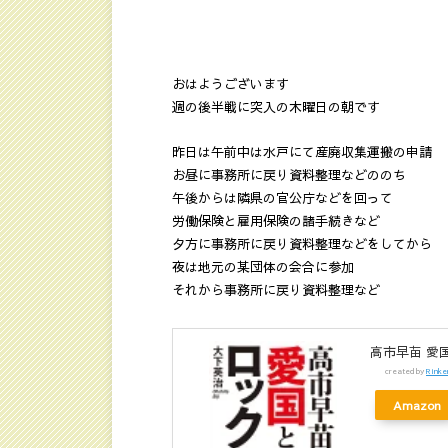
おはようございます
週の後半戦に突入の木曜日の朝です
昨日は午前中は水戸にて産廃収集運搬の申請
お昼に事務所に戻り資料整理などののち
午後からは隣県の官公庁などを回って
労働保険と雇用保険の諸手続きなど
夕方に事務所に戻り資料整理などをしてから
夜は地元の某団体の会合に参加
それから事務所に戻り資料整理など
高市早苗 愛国
created by
Rinke
Amazon