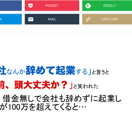
E
POCKET
FEEDLY
A
MAIL
COPY LINK