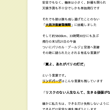
安全でもなく、機体は小さく、計器も限られ
天候予測も不十分でしかも単独飛行です
それでも彼は誰も成し遂げたことのない
「
大西洋無着陸横断
」に挑戦しました
そして約5800km、33時間30分にも及ぶ
飛行の末5月21日の午後
ついにパリのル・ブールジェ空港へ到着
その時に語られたとされる有名な言葉が
翼よ、あれがパリの灯だ
「
」
という言葉です。
リンドバーグ
はこんな言葉も残しています
リスクのない人生なんて、生きる価値が
「
確かに私たちは、できるだけ失敗しないように
できるだけ安全な道を選ぼうとします