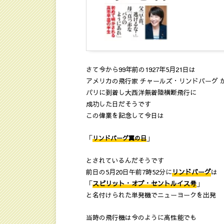
さて今から99年前の1927年5月21日は
アメリカの飛行家 チャールズ・リンドバーグ 
パリに到着し大西洋無着陸横断飛行に
成功した日だそうです
この偉業を記念して今日は
「
」
リンドバーグ翼の日
とされているんだそうです
前日の5月20日午前7時52分に
リンドバーグ
は
「
スピリット・オブ・セントルイス号
」
と名付けられた単発機でニューヨークを出発
当時の飛行機は今のように高性能でも