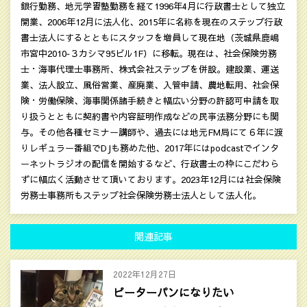
銀行勤務、地元学習塾勤務を経て1996年4月に行政書士として独立
開業、2006年12月に法人化、2015年に名称を現在のステップ行政
書士法人にするとともにスタッフを増員して現在地（茨城県鹿嶋
市宮中2010‐３カシマ95ビル1F）に移転。現在は、社会保険労務
士・海事代理士事務所、株式会社ステップを併設。建設業、運送
業、法人設立、風俗営業、産廃業、入管申請、農地転用、社会保
険・労働保険、海事関係諸手続きと幅広い分野の許認可申請を取
り扱うとともに契約書や内容証明作成などの民亊法務分野にも関
与。その他各種セミナー講師や、過去には地元FM局にて６年に渡
りレギュラー番組でDJも務めた他、2017年にはpodcastでインタ
ーネットラジオの配信を開始するなど、行政書士の枠にこだわら
ずに幅広く活動させて頂いております。2023年12月には社会保険
労務士事務所もステップ社会保険労務士法人として法人化。
関連記事
2022年12月27日
ピーターパンになりたい