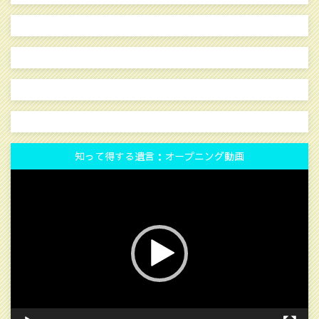
知って得する遺言：オープニング動画
動
画
プ
レ
ー
ヤ
ー