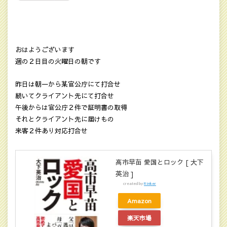
おはようございます
週の２日目の火曜日の朝です
昨日は朝一から某官公庁にて打合せ
続いてクライアント先にて打合せ
午後からは官公庁２件で証明書の取得
それとクライアント先に届けもの
来客２件あり対応打合せ
高市早苗 愛国とロック [ 大下
英治 ]
created by
Rinker
Amazon
楽天市場