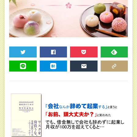
TWEET
SHARE
POCKET
FEEDLY
LINE
HATENA
MAIL
COPY LINK