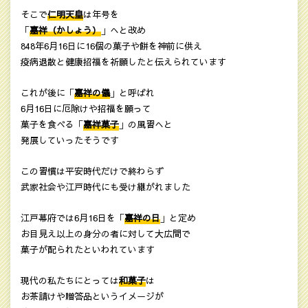
そこで
仁明天皇
は年号を
「
嘉祥（かしょう）
」へと改め
848年6月16日に16個の菓子や餅を神前に供え
疫病退散と健康招福を祈願したと伝えられています
これが後に「
嘉祥の儀
」と呼ばれ
6月16日に厄除けや招福を願って
菓子を食べる「
嘉祥菓子
」の風習へと
発展していったそうです
この習慣は平安時代だけで終わらず
武家社会や江戸時代にも受け継がれました
江戸幕府では6月16日を「
嘉祥の日
」と定め
お目見え以上の身分の者に対して大広間で
菓子が配られたといわれています
現代の私たちにとっては
和菓子
は
お茶請けや贈答品というイメージが