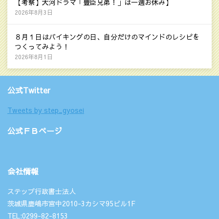
【考察】大河ドラマ「豊臣兄弟！」は一週お休み】
2026年8月3日
８月１日はバイキングの日、自分だけのマインドのレシピを
つくってみよう！
2026年8月1日
公式Twitter
Tweets by step_gyosei
公式ＦＢページ
会社情報
ステップ行政書士法人
茨城県鹿嶋市宮中2010-3カシマ95ビル1F
TEL:0299-82-8153