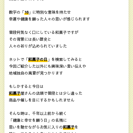
数字の「
16
」に特別な意味を持たせ
幸運や健康を願った人々の思いが感じられます
普段何気なく口にしている和菓子ですが
その背景には長い歴史と
人々の祈りが込められていました
ネットで「
和菓子の日
」を検索してみると
今回ご紹介した以外にも興味深い言い伝えや
地域独自の風習が見つかります
もしかすると今日は
和菓子
屋さんの店頭で普段とは少し違った
商品や催しを目にするかもしれません
そんな時は、千年以上前から続く
「健康と幸せを願う日」の名残に
思いを馳せながらお気に入りの
和菓子
を