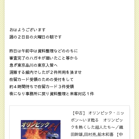
おはようございます
週の２日目の火曜日の朝です
昨日は午前中は資料整理などののちに
審査完了のハガキが届いたこと等から
急ぎ東京品川の東京入管へ
混雑する館内でしたが２件所用を済ませ
在留カード受領のための受付をして
約４時間待ちで在留カード３件受領
夜になり事務所に戻り資料整理と来客対応１件
【中古】 オリンピック・ニッ
ポン〜いま甦る オリンピッ
クを熱くした超人たち〜／織
田幹雄,田村亮,船木和喜 【中