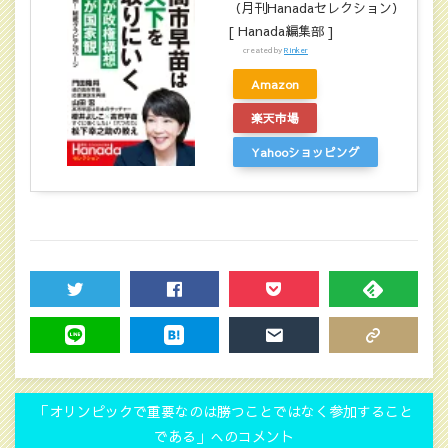
（月刊Hanadaセレクション）
[ Hanada編集部 ]
created by
Rinker
Amazon
楽天市場
Yahooショッピング
TWEET
SHARE
POCKET
FEEDLY
LINE
HATENA
MAIL
COPY LINK
「オリンピックで重要なのは勝つことではなく参加すること
である」へのコメント