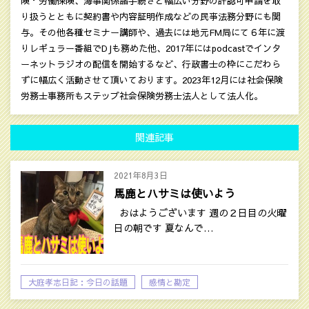
険・労働保険、海事関係諸手続きと幅広い分野の許認可申請を取
り扱うとともに契約書や内容証明作成などの民亊法務分野にも関
与。その他各種セミナー講師や、過去には地元FM局にて６年に渡
りレギュラー番組でDJも務めた他、2017年にはpodcastでインタ
ーネットラジオの配信を開始するなど、行政書士の枠にこだわら
ずに幅広く活動させて頂いております。2023年12月には社会保険
労務士事務所もステップ社会保険労務士法人として法人化。
関連記事
2021年8月3日
馬鹿とハサミは使いよう
おはようございます 週の２日目の火曜
日の朝です 夏なんで…
大庭孝志日記：今日の話題
感情と勘定