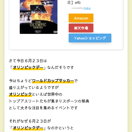
古】afb
created by
Rinker
Amazon
楽天市場
Yahooショッピング
さて今日６月２３日は
「
オリンピックデー
」なんだそうです
今はちょうど
ワールドカップサッカー
で
盛り上がっているようですが
オリンピック
といえば世界中の
トップアスリートたちが集まりスポーツの祭典
として大きな注目を集めるイベントです
それがなぜ６月２３日が
「
オリンピックデー
」なのかというと