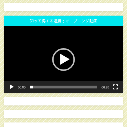
知って得する遺言：オープニング動画
動
画
プ
レ
ー
ヤ
ー
00:00
06:28