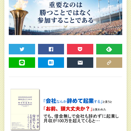
TWEET
SHARE
POCKET
FEEDLY
LINE
HATENA
MAIL
COPY LINK