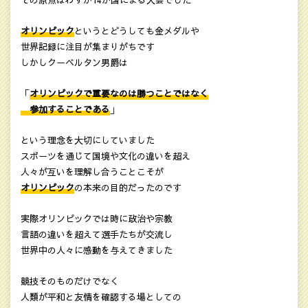
その原点はわずか14か国による大会でした
オリンピック
というとどうしても金メダルや
世界記録に注目が集まりがちです
しかしクーベルタン男爵は
「
オリンピックで重要なのは勝つことではなく
参加することである
」
という理念を大切にしていました
スポーツを通じて国境や文化の違いを超え
人々が互いを理解し合うことこそが
オリンピック
の本来の目的だったのです
実際オリンピックでは時に政治や宗教
言語の違いを超えて選手たちが交流し
世界中の人々に感動を与えてきました
競技そのものだけでなく
人類が平和と友情を確認する場としての