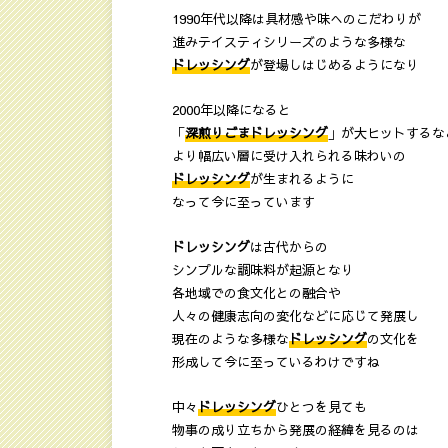
1990年代以降は具材感や味へのこだわりが
進みテイスティシリーズのような多様な
ドレッシング
が登場しはじめるようになり
2000年以降になると
「
深煎りごまドレッシング
」が大ヒットするな
より幅広い層に受け入れられる味わいの
ドレッシング
が生まれるように
なって今に至っています
ドレッシング
は古代からの
シンプルな調味料が起源となり
各地域での食文化との融合や
人々の健康志向の変化などに応じて発展し
現在のような多様な
ドレッシング
の文化を
形成して今に至っているわけですね
中々
ドレッシング
ひとつを見ても
物事の成り立ちから発展の経緯を見るのは