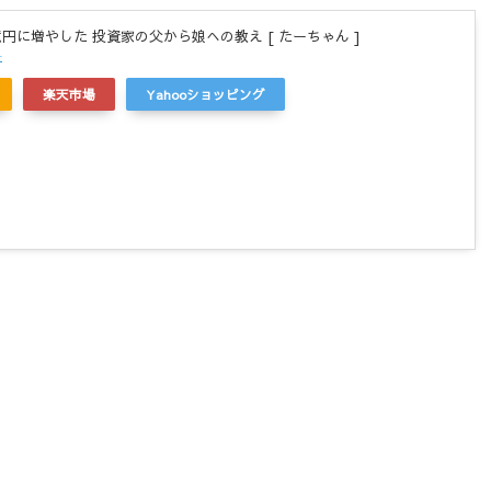
億円に増やした 投資家の父から娘への教え [ たーちゃん ]
r
楽天市場
Yahooショッピング