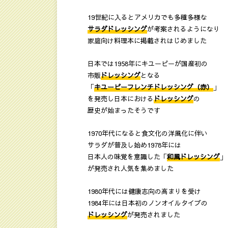
19世紀に入るとアメリカでも多種多様な
サラダドレッシング
が考案されるようになり
家庭向け料理本に掲載されはじめました
日本では1958年にキユーピーが国産初の
市販
ドレッシング
となる
「
キユーピーフレンチドレッシング（赤）
」
を発売し日本における
ドレッシング
の
歴史が始まったそうです
1970年代になると食文化の洋風化に伴い
サラダが普及し始め1978年には
日本人の味覚を意識した「
和風ドレッシング
」
が発売され人気を集めました
1980年代には健康志向の高まりを受け
1984年には日本初のノンオイルタイプの
ドレッシング
が発売されました