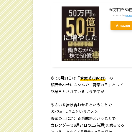
50万円を50
created by
Rinke
Amazon
さて8月31日は「
や(8)さ(3)い(1)
」の
語呂合わせにちなんで「野菜の日」として
記念日とされているようですが
やさいを掛け合わせるということで
８×３×１=２４ということと
野菜の上にかける調味料ということで
カレンダーで8月31日の上(前週)に乗ってる