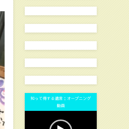
知って得する遺言：オープニング
動画
動
画
プ