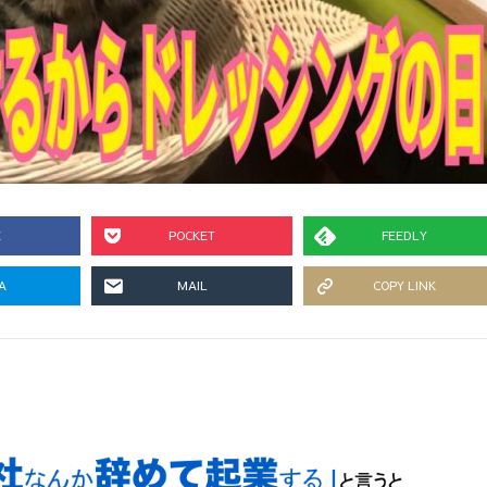
E
POCKET
FEEDLY
A
MAIL
COPY LINK