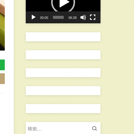
レ
ー
00:00
06:28
ヤ
ー
検
索: