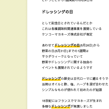
ということから1週間前の8月24日は
ドレッシングの日
として記念日とされているんだとか
これは各種調味料関連事業を展開している
ケンコーマヨネーズ株式会社が制定
あわせて
ドレッシングの日
(8月24日)から
野菜の日(8月31日)までの1週間は
サラダウィークとなっていて
野菜やドレッシングに関する独自の
イベントも展開されているようです
ドレッシング
の歴史は古代ローマに遡るそうで
当時はオイルと酢、塩、ハーブを混ぜ合わせた
シンプルなものが使われて初めたのが起源
18世紀にはフランスでマヨネーズが生まれ
多様な
ドレッシング
が発展しました