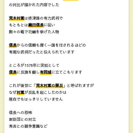
の対比が描かれた内容でした
荒木村重
は摂津国の有力武将で
もともとは
織田信長
に従い
数々の戦で功績を挙げた人物
信長
からの信頼も厚く一国を任されるほどの
有能な武将だったと伝えられています
ところが1578年に突如として
信長
に反旗を翻し
有岡城
に立てこもります
これが後世に「
荒木村重の謀反
」と呼ばれますが
なぜ
村重
が反乱を起こしたのかは
現在でもはっきりしていません
信長への恐怖
家臣団との対立
秀吉との競争意識など