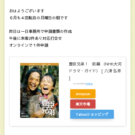
おはようございます
６月も４回転目の月曜日の朝です
昨日は一日事務所で申請書類の作成
午後に来客2件あり対応打合せ
オンラインで１件申請
豊臣兄弟！ 前編 （NHK大河
ドラマ・ガイド） [ 八津 弘幸
]
created by
Rinker
Amazon
楽天市場
Yahooショッピング