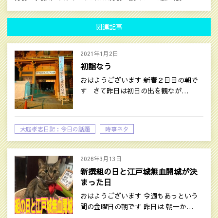
関連記事
2021年1月2日
初詣なう
おはようございます 新春２日目の朝で
す さて昨日は初日の出を観なが…
大庭孝志日記：今日の話題
時事ネタ
2026年3月13日
新撰組の日と江戸城無血開城が決
まった日
おはようございます 今週もあっという
間の金曜日の朝です 昨日は 朝一か…