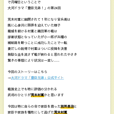
で月曜日ということで
大河ドラマ「豊臣兄弟！」の第24回
荒木村重に幽閉されて１年になり官兵衛は
既に心身共に限界を迎えていた様子
籠城を続ける村重と織田軍の戦は
膠着状態となっていたが小一郎が兵糧の
補給路を断つことに成功したことで一転
妻だしの説得で村重はついに投降を決意
無駄な血を流さず戦が終わると思われたやさき
驚きの事態により状況は一変し…..
今回のストーリーはこちら
→
大河ドラマ「豊臣兄弟」公式サイト
戦国史上でも特に評価の分かれる
武将のひとりが
荒木村重
かと思います
今回は特に自らの命で家臣を救った
別所長治
と
家臣や家族を犠牲にして逃げた
荒木村重