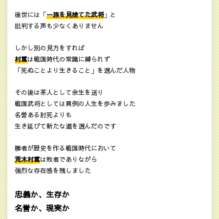
後世には「
一族を見捨てた武将
」と
批判する声も少なくありません
しかし別の見方をすれば
村重
は戦国時代の常識に縛られず
「死ぬことより生きること」を選んだ人物
その後は茶人として余生を送り
戦国武将としては異例の人生を歩みました
名誉ある討死よりも
生き延びて新たな道を選んだのです
勝者が歴史を作る戦国時代において
荒木村重
は敗者でありながら
強烈な存在感を残しました
忠義か、生存か
名誉か、現実か