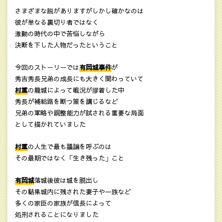
さまざまな説がありますがしかし確かなのは
彼が単なる裏切り者ではなく
激動の時代の中で苦悩しながら
決断を下した人物だったということ
今回のストーリーでは
有岡城事件
が
秀吉秀長兄弟の成長にも大きく関わっていて
村重
の籠城によって戦況が膠着した中
秀長が補給路を断つ策を講じるなど
兄弟の軍略や調整能力が試される重要な局面
として描かれていました
村重
の人生で最も議論を呼ぶのは
その最期ではなく「生き残った」こと
有岡城
落城後彼は城を脱出し
その結果城内に残された妻子や一族など
多くの家臣の家族が信長によって
処刑されることになりました