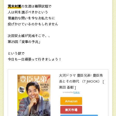
荒木村重
の生涯は極限状態で
人は何を選ぶべきかという
普遍的な問いを今なお私たちに
投げかけているのかもしれません
次回安土城が完成そこで、、
第25回「変事の予兆」
という訳で
今日も一日頑張って行きましょう！
大河ドラマ 豊臣兄弟! 豊臣秀
長とその時代 （TJMOOK） [
黒田 基樹 ]
created by
Rinker
Amazon
楽天市場