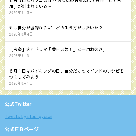
８月５日はハンコの日 ～あなたの名前には「責任」と「信
用」が刻まれている～
2026年8月5日
もし自分が蜜蜂ならば、どの生き方がしたいか？
2026年8月4日
【考察】大河ドラマ「豊臣兄弟！」は一週お休み】
2026年8月3日
８月１日はバイキングの日、自分だけのマインドのレシピを
つくってみよう！
2026年8月1日
公式Twitter
Tweets by step_gyosei
公式ＦＢページ