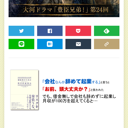
TWEET
SHARE
POCKET
FEEDLY
LINE
HATENA
MAIL
COPY LINK