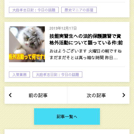
大庭孝志日記：今日の話題
歴史マニアの部屋
自己啓発系の話題
2019年12月17日
技能実習生への法的保護講習で資
格外活動について語っている件:前
編
おはようございます 火曜日の朝ですね
まだまだそとは真っ暗な時間 昨日…
入管業務
大庭孝志日記：今日の話題
前の記事
次の記事
記事一覧へ