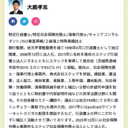
大庭孝志
特定行政書士/特定社会保険労務士/海事代理士/キャリアコンサル
タント/ISO審査員補/２級海上特殊無線技士
銀行勤務、地元学習塾勤務を経て1996年4月に行政書士として独立
開業、2006年12月に法人化、2015年に名称を現在のステップ行政
書士法人にするとともにスタッフを増員して現在地（茨城県鹿嶋
市宮中2010‐３カシマ95ビル1F）に移転。現在は、社会保険労務
士・海事代理士事務所、株式会社ステップを併設。建設業、運送
業、法人設立、風俗営業、産廃業、入管申請、農地転用、社会保
険・労働保険、海事関係諸手続きと幅広い分野の許認可申請を取
り扱うとともに契約書や内容証明作成などの民亊法務分野にも関
与。その他各種セミナー講師や、過去には地元FM局にて６年に渡
りレギュラー番組でDJも務めた他、2017年にはpodcastでインタ
ーネットラジオの配信を開始するなど、行政書士の枠にこだわら
ずに幅広く活動させて頂いております。2023年12月には社会保険
労務士事務所もステップ社会保険労務士法人として法人化。