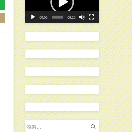
レ
ー
00:00
06:28
ヤ
ー
検
索: