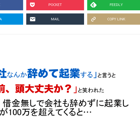
E
POCKET
FEEDLY
A
MAIL
COPY LINK