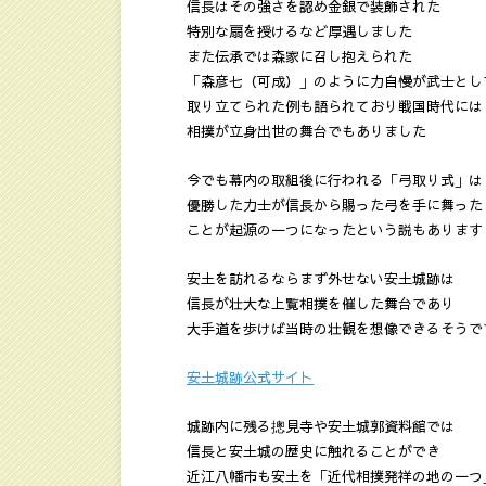
信長はその強さを認め金銀で装飾された
特別な扇を授けるなど厚遇しました
また伝承では森家に召し抱えられた
「森彦七（可成）」のように力自慢が武士とし
取り立てられた例も語られており戦国時代には
相撲が立身出世の舞台でもありました
今でも幕内の取組後に行われる「弓取り式」は
優勝した力士が信長から賜った弓を手に舞った
ことが起源の一つになったという説もあります
安土を訪れるならまず外せない安土城跡は
信長が壮大な上覧相撲を催した舞台であり
大手道を歩けば当時の壮観を想像できるそうで
安土城跡公式サイト
城跡内に残る摠見寺や安土城郭資料館では
信長と安土城の歴史に触れることができ
近江八幡市も安土を「近代相撲発祥の地の一つ