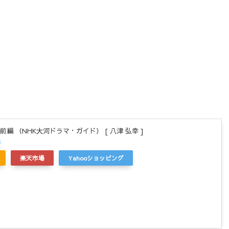
編 （NHK大河ドラマ・ガイド） [ 八津 弘幸 ]
r
楽天市場
Yahooショッピング