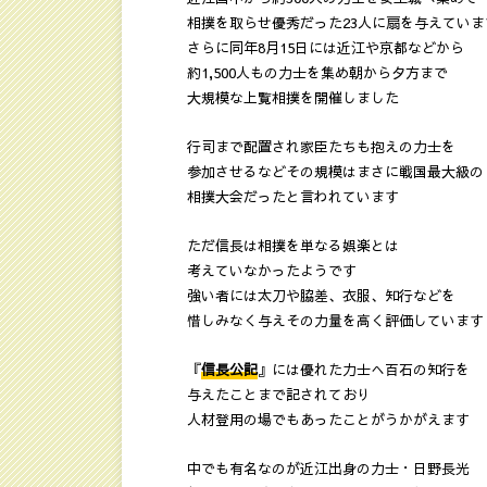
相撲を取らせ優秀だった23人に扇を与えていま
さらに同年8月15日には近江や京都などから
約1,500人もの力士を集め朝から夕方まで
大規模な上覧相撲を開催しました
行司まで配置され家臣たちも抱えの力士を
参加させるなどその規模はまさに戦国最大級の
相撲大会だったと言われています
ただ信長は相撲を単なる娯楽とは
考えていなかったようです
強い者には太刀や脇差、衣服、知行などを
惜しみなく与えその力量を高く評価しています
『
信長公記
』には優れた力士へ百石の知行を
与えたことまで記されており
人材登用の場でもあったことがうかがえます
中でも有名なのが近江出身の力士・日野長光