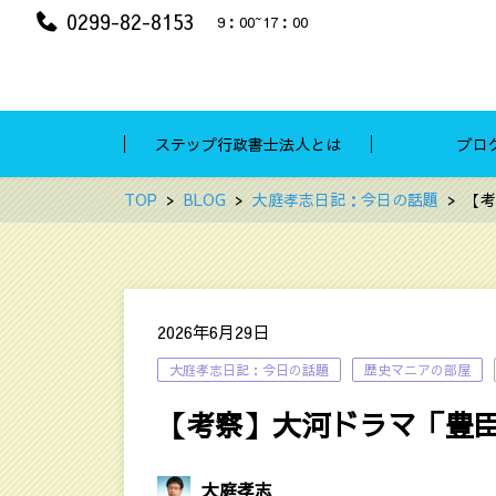
0299-82-8153
9：00~17：00
ステップ行政書士法人とは
ブロ
TOP
BLOG
大庭孝志日記：今日の話題
【考
2026年6月29日
大庭孝志日記：今日の話題
歴史マニアの部屋
【考察】大河ドラマ「豊臣
大庭孝志