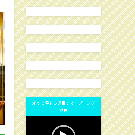
知って得する遺言：オープニング
動画
動
画
プ