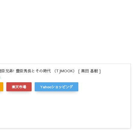
臣兄弟! 豊臣秀長とその時代 （TJMOOK） [ 黒田 基樹 ]
r
楽天市場
Yahooショッピング