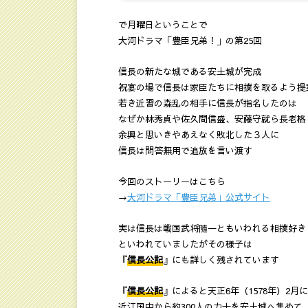
で月曜日ということで
大河ドラマ「豊臣兄弟！」の第25回
信長の新たな城である安土城が完成
祝宴の場で信長は家臣たちに相撲を取るよう提
若き近習の森乱の相手に信長が指名したのは
なぜか林秀貞や佐久間信盛、安藤守就ら長老格
余興と思いきやあえなく敗北した３人に
信長は問答無用で追放を言い渡す
今回のストーリーはこちら
→
大河ドラマ「豊臣兄弟」公式サイト
実は信長は戦国武将随一ともいわれる相撲好き
といわれていましたがその様子は
『
信長公記
』にも詳しく残されています
『
信長公記
』によると天正6年（1578年）2月
近江国中から約300人の力士を安土城へ集めて