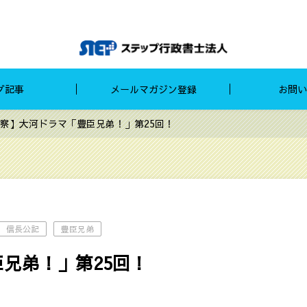
グ記事
メールマガジン登録
お問い
察】大河ドラマ「豊臣兄弟！」第25回！
信長公記
豊臣兄弟
兄弟！」第25回！