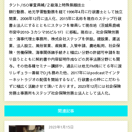
タント/ISO審査員補/２級海上特殊無線技士
銀行勤務、地元学習塾勤務を経て1996年4月に行政書士として独立
開業、2006年12月に法人化、2015年に名称を現在のステップ行政
書士法人にするとともにスタッフを増員して現在地（茨城県鹿嶋
市宮中2010‐３カシマ95ビル1F）に移転。現在は、社会保険労務
士・海事代理士事務所、株式会社ステップを併設。建設業、運送
業、法人設立、風俗営業、産廃業、入管申請、農地転用、社会保
険・労働保険、海事関係諸手続きと幅広い分野の許認可申請を取
り扱うとともに契約書や内容証明作成などの民亊法務分野にも関
与。その他各種セミナー講師や、過去には地元FM局にて６年に渡
りレギュラー番組でDJも務めた他、2017年にはpodcastでインタ
ーネットラジオの配信を開始するなど、行政書士の枠にこだわら
ずに幅広く活動させて頂いております。2023年12月には社会保険
労務士事務所もステップ社会保険労務士法人として法人化。
関連記事
2023年1月15日