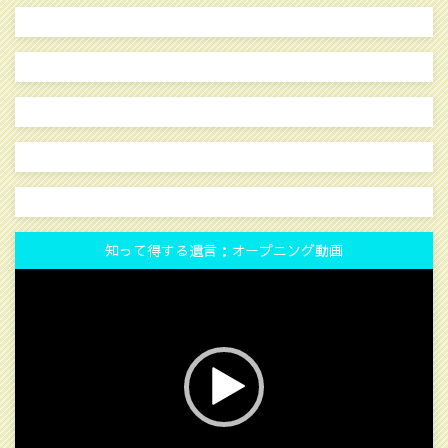
知って得する遺言：オープニング動画
動
画
プ
レ
ー
ヤ
ー