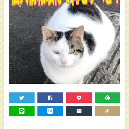
TWEET
SHARE
POCKET
FEEDLY
LINE
HATENA
MAIL
COPY LINK