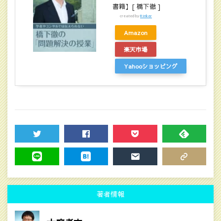
書籍】[ 橋下徹 ]
created by
Rinker
Amazon
楽天市場
Yahooショッピング
TWEET
SHARE
POCKET
FEEDLY
LINE
HATENA
MAIL
COPY LINK
著者情報