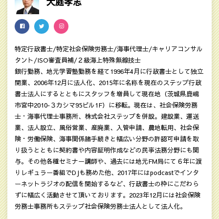
大庭孝志
特定行政書士/特定社会保険労務士/海事代理士/キャリアコンサル
タント/ISO審査員補/２級海上特殊無線技士
銀行勤務、地元学習塾勤務を経て1996年4月に行政書士として独立
開業、2006年12月に法人化、2015年に名称を現在のステップ行政
書士法人にするとともにスタッフを増員して現在地（茨城県鹿嶋
市宮中2010‐３カシマ95ビル1F）に移転。現在は、社会保険労務
士・海事代理士事務所、株式会社ステップを併設。建設業、運送
業、法人設立、風俗営業、産廃業、入管申請、農地転用、社会保
険・労働保険、海事関係諸手続きと幅広い分野の許認可申請を取
り扱うとともに契約書や内容証明作成などの民亊法務分野にも関
与。その他各種セミナー講師や、過去には地元FM局にて６年に渡
りレギュラー番組でDJも務めた他、2017年にはpodcastでインタ
ーネットラジオの配信を開始するなど、行政書士の枠にこだわら
ずに幅広く活動させて頂いております。2023年12月には社会保険
労務士事務所もステップ社会保険労務士法人として法人化。