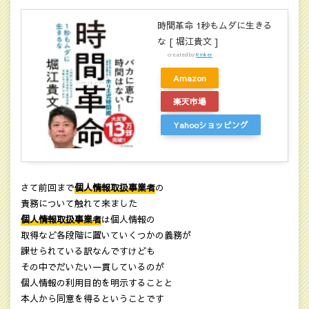
時間革命 1秒もムダに生きる
な [ 堀江貴文 ]
created by
Rinker
Amazon
楽天市場
Yahooショッピング
さて前回まで
個人情報取扱事業者
の
責務について触れて来ました
個人情報取扱事業者
は個人情報の
取得など各段階に置いていくつかの義務が
課せられている訳なんですけども
その中でだいたい一貫しているのが
個人情報の利用目的を明示することと
本人から同意を得るということです