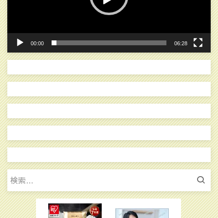
ヤ
ー
00:00
06:28
検
索: