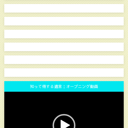
知って得する遺言：オープニング動画
動
画
プ
レ
ー