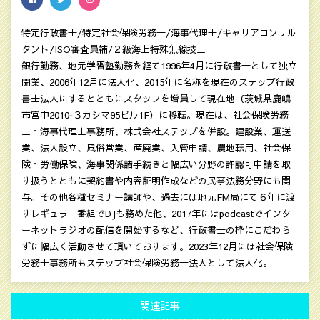
特定行政書士/特定社会保険労務士/海事代理士/キャリアコンサル
タント/ISO審査員補/２級海上特殊無線技士
銀行勤務、地元学習塾勤務を経て1996年4月に行政書士として独立
開業、2006年12月に法人化、2015年に名称を現在のステップ行政
書士法人にするとともにスタッフを増員して現在地（茨城県鹿嶋
市宮中2010‐３カシマ95ビル1F）に移転。現在は、社会保険労務
士・海事代理士事務所、株式会社ステップを併設。建設業、運送
業、法人設立、風俗営業、産廃業、入管申請、農地転用、社会保
険・労働保険、海事関係諸手続きと幅広い分野の許認可申請を取
り扱うとともに契約書や内容証明作成などの民亊法務分野にも関
与。その他各種セミナー講師や、過去には地元FM局にて６年に渡
りレギュラー番組でDJも務めた他、2017年にはpodcastでインタ
ーネットラジオの配信を開始するなど、行政書士の枠にこだわら
ずに幅広く活動させて頂いております。2023年12月には社会保険
労務士事務所もステップ社会保険労務士法人として法人化。
関連記事