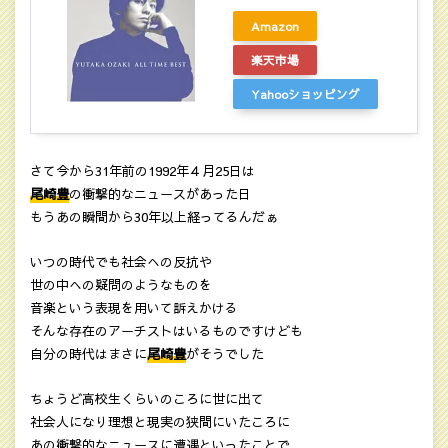
Amazon
楽天市場
Yahooショッピング
さて今から31年前の1992年４月25日は
尾崎豊
の衝撃的なニュースがあった日
もうあの瞬間から30年以上経ってるんだぁ
いつの時代でも社会への反抗や
世の中への疑問のようなものを
音楽という表現を用いて訴えかける
そんな存在のアーチストはいるものですけども
自分の時代はまさに
尾崎豊
がそうでした
ちょうど高校生くらいのころに世に出て
社会人になり理想と現実の狭間にいたころに
あの衝撃的なニュースに遭遇といったことで