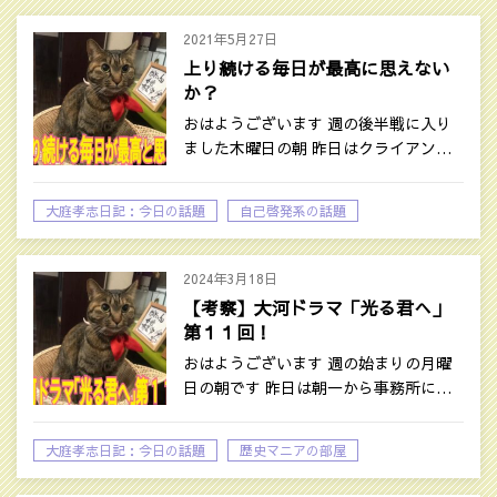
2021年5月27日
上り続ける毎日が最高に思えない
か？
おはようございます 週の後半戦に入り
ました木曜日の朝 昨日はクライアン…
大庭孝志日記：今日の話題
自己啓発系の話題
2024年3月18日
【考察】大河ドラマ「光る君へ」
第１１回！
おはようございます 週の始まりの月曜
日の朝です 昨日は朝一から事務所に…
大庭孝志日記：今日の話題
歴史マニアの部屋