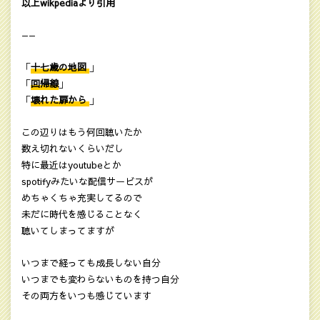
以上wikpediaより引用
——
「
十七歳の地図
」
「
回帰線
」
「
壊れた扉から
」
この辺りはもう何回聴いたか
数え切れないくらいだし
特に最近はyoutubeとか
spotifyみたいな配信サービスが
めちゃくちゃ充実してるので
未だに時代を感じることなく
聴いてしまってますが
いつまで経っても成長しない自分
いつまでも変わらないものを持つ自分
その両方をいつも感じています