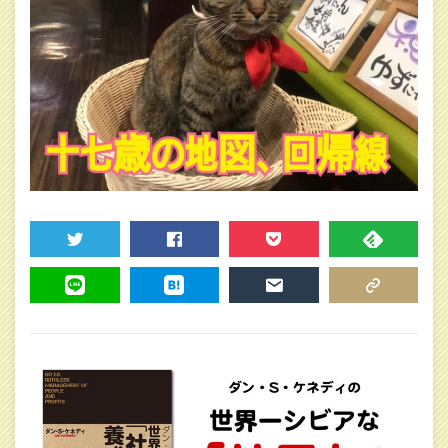
TWEET
SHARE
POCKET
FEEDLY
LINE
HATENA
MAIL
COPY LINK