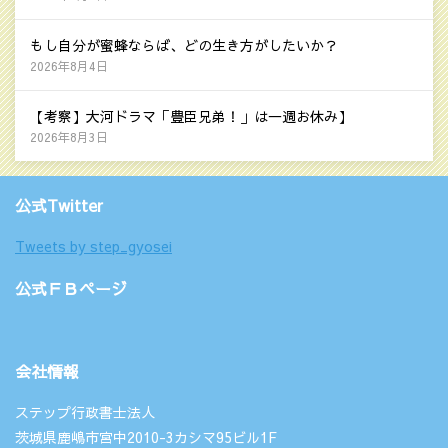
もし自分が蜜蜂ならば、どの生き方がしたいか？
2026年8月4日
【考察】大河ドラマ「豊臣兄弟！」は一週お休み】
2026年8月3日
公式Twitter
Tweets by step_gyosei
公式ＦＢページ
会社情報
ステップ行政書士法人
茨城県鹿嶋市宮中2010-3カシマ95ビル1F