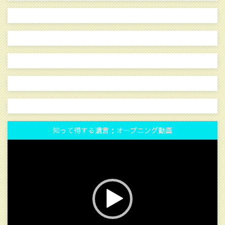
知って得する遺言：オープニング動画
動
画
プ
レ
ー
ヤ
ー