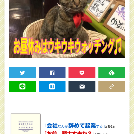
TWEET
SHARE
POCKET
FEEDLY
LINE
HATENA
MAIL
COPY LINK