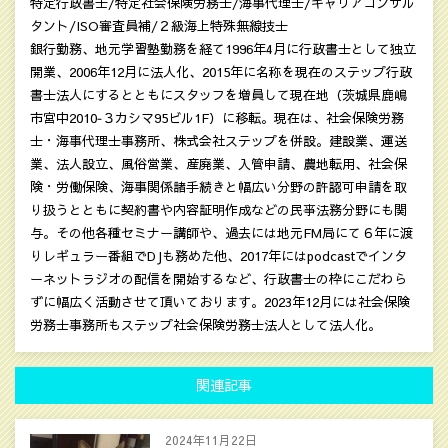
特定行政書士/特定社会保険労務士/海事代理士/キャリアコンサル
タント/ISO審査員補/２級海上特殊無線技士
銀行勤務、地元学習塾勤務を経て1996年4月に行政書士として独立
開業、2006年12月に法人化、2015年に名称を現在のステップ行政
書士法人にするとともにスタッフを増員して現在地（茨城県鹿嶋
市宮中2010‐３カシマ95ビル1F）に移転。現在は、社会保険労務
士・海事代理士事務所、株式会社ステップを併設。建設業、運送
業、法人設立、風俗営業、産廃業、入管申請、農地転用、社会保
険・労働保険、海事関係諸手続きと幅広い分野の許認可申請を取
り扱うとともに契約書や内容証明作成などの民亊法務分野にも関
与。その他各種セミナー講師や、過去には地元FM局にて６年に渡
りレギュラー番組でDJも務めた他、2017年にはpodcastでインタ
ーネットラジオの配信を開始するなど、行政書士の枠にこだわら
ずに幅広く活動させて頂いております。2023年12月には社会保険
労務士事務所もステップ社会保険労務士法人として法人化。
関連記事
2024年11月22日