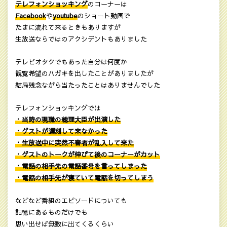
テレフォンショッキング
のコーナーは
Facebook
や
youtube
のショート動画で
たまに流れて来るときもありますが
生放送ならではのアクシデントもありました
テレビオタクでもあった自分は何度か
観覧希望のハガキを出したことがありましたが
結局残念ながら当たったことはありませんでした
テレフォンショッキングでは
・当時の現職の総理大臣が出演した
・ゲストが遅刻して来なかった
・生放送中に突然不審者が乱入して来た
・ゲストのトークが伸びて後のコーナーがカット
・電話の相手先の電話番号を言ってしまった
・電話の相手先が寝ていて電話を切ってしまう
などなど番組のエピソードについても
記憶にあるものだけでも
思い出せば無数に出てくるくらい