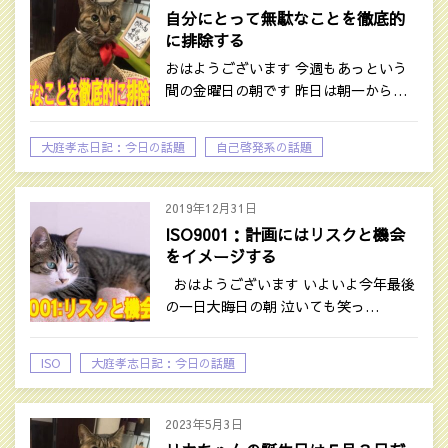
自分にとって無駄なことを徹底的
に排除する
おはようございます 今週もあっという
間の金曜日の朝です 昨日は朝一から…
大庭孝志日記：今日の話題
自己啓発系の話題
2019年12月31日
ISO9001：計画にはリスクと機会
をイメージする
おはようございます いよいよ今年最後
の一日大晦日の朝 泣いても笑っ…
ISO
大庭孝志日記：今日の話題
2023年5月3日