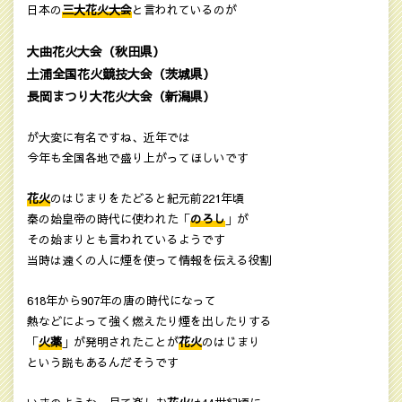
日本の
三大花火大会
と言われているのが
大曲花火大会（秋田県）
土浦全国花火競技大会（茨城県）
長岡まつり大花火大会（新潟県）
が大変に有名ですね、近年では
今年も全国各地で盛り上がってほしいです
花火
のはじまりをたどると紀元前221年頃
秦の始皇帝の時代に使われた「
のろし
」が
その始まりとも言われているようです
当時は遠くの人に煙を使って情報を伝える役割
618年から907年の唐の時代になって
熱などによって強く燃えたり煙を出したりする
「
火薬
」が発明されたことが
花火
のはじまり
という説もあるんだそうです