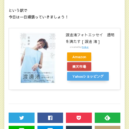
という訳で
今日は一日頑張っていきましょう！
渡邊渚フォトエッセイ 透明
を満たす [ 渡邊 渚 ]
created by
Rinker
Amazon
楽天市場
Yahooショッピング
TWEET
SHARE
POCKET
FEEDLY