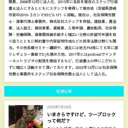
開業、2006年12月に法人化、2015年に名称を現在のステップ行政
書士法人にするとともにスタッフを増員して現在地（茨城県鹿嶋
市宮中2010‐３カシマ95ビル1F）に移転。現在は、社会保険労務
士・海事代理士事務所、株式会社ステップを併設。建設業、運送
業、法人設立、風俗営業、産廃業、入管申請、農地転用、社会保
険・労働保険、海事関係諸手続きと幅広い分野の許認可申請を取
り扱うとともに契約書や内容証明作成などの民亊法務分野にも関
与。その他各種セミナー講師や、過去には地元FM局にて６年に渡
りレギュラー番組でDJも務めた他、2017年にはpodcastでインタ
ーネットラジオの配信を開始するなど、行政書士の枠にこだわら
ずに幅広く活動させて頂いております。2023年12月には社会保険
労務士事務所もステップ社会保険労務士法人として法人化。
関連記事
2020年7月24日
いまさらですけど、ツーブロック
って何だ？