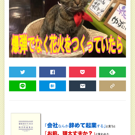
TWEET
SHARE
POCKET
FEEDLY
LINE
HATENA
MAIL
COPY LINK