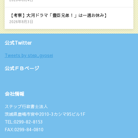
【考察】大河ドラマ「豊臣兄弟！」は一週お休み】
2026年8月3日
公式Twitter
Tweets by step_gyosei
公式ＦＢページ
会社情報
ステップ行政書士法人
茨城県鹿嶋市宮中2010-3カシマ95ビル1F
TEL:0299-82-8153
FAX:0299-84-0810