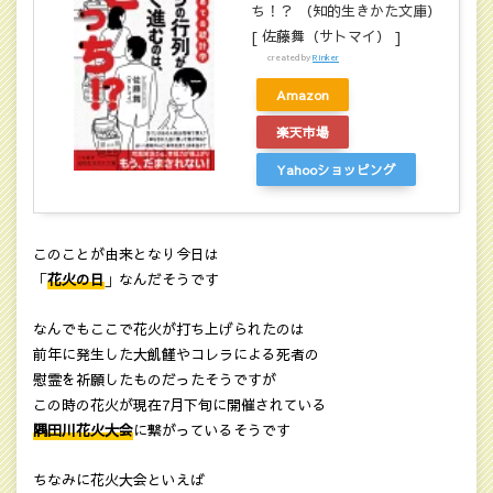
ち！？ （知的生きかた文庫）
[ 佐藤舞（サトマイ） ]
created by
Rinker
Amazon
楽天市場
Yahooショッピング
このことが由来となり今日は
「
花火の日
」なんだそうです
なんでもここで花火が打ち上げられたのは
前年に発生した大飢饉やコレラによる死者の
慰霊を祈願したものだったそうですが
この時の花火が現在7月下旬に開催されている
隅田川花火大会
に繋がっているそうです
ちなみに花火大会といえば