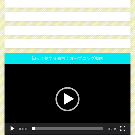
知って得する遺言：オープニング動画
動
画
プ
レ
ー
ヤ
ー
00:00
06:28