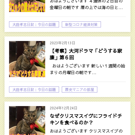
おはようございます ４連休の２日目の
金曜日の朝です 暦の上では海の日と…
大庭孝志日記：今日の話題
新型コロナ経済対策
時事ネタ
2023年2月13日
【考察】大河ドラマ「どうする家
康」第６回
おはようございます 新しい１週間の始
まりの月曜日の朝です…
大庭孝志日記：今日の話題
歴史マニアの部屋
2024年12月24日
なぜクリスマスイヴにフライドチ
キンを食べるのか？
おはようございます クリスマスイブの