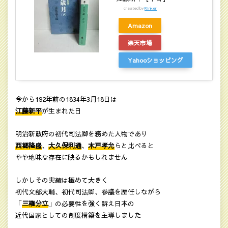
created by
Rinker
Amazon
楽天市場
Yahooショッピング
今から192年前の1834年3月18日は
江藤新平
が生まれた日
明治新政府の初代司法卿を務めた人物であり
西郷隆盛
、
大久保利通
、
木戸孝允
らと比べると
やや地味な存在に映るかもしれません
しかしその実績は極めて大きく
初代文部大輔、初代司法卿、参議を歴任しながら
「
三権分立
」の必要性を強く訴え日本の
近代国家としての制度構築を主導しました