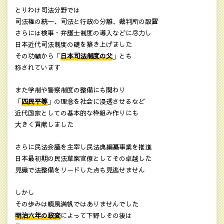
とりわけ司法分野では
司法権の統一、司法と行政の分離、裁判所の設置
さらには検事・弁護士制度の導入などに尽力し
日本近代司法制度の礎を築き上げました
その功績から「
日本司法制度の父
」とも
称されています
また学制や警察制度の整備にも関わり
「
四民平等
」の理念を社会に浸透させるなど
近代国家としての基本的な枠組み作りにも
大きく貢献しました
さらに民法会議を主宰し民法典編纂事業を推進
日本最初期の民法草案官僚としてその卓越した
見識で法整備をリードした点も見逃せません
しかし
その歩みは順風満帆ではありませんでした
明治六年の政変
によって下野しその後は