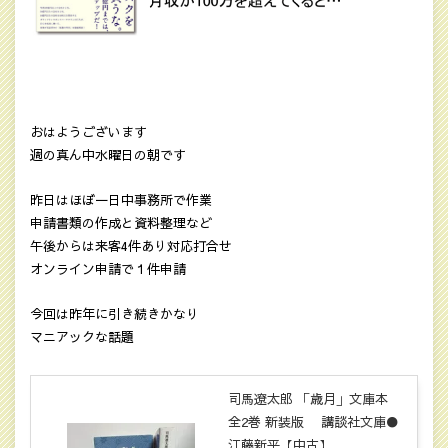
おはようございます
週の真ん中水曜日の朝です
昨日はほぼ一日中事務所で作業
申請書類の作成と資料整理など
午後からは来客4件あり対応打合せ
オンライン申請で１件申請
今回は昨年に引き続きかなり
マニアックな話題
司馬遼太郎 「歳月」文庫本
全2巻 新装版 講談社文庫●
江藤新平【中古】