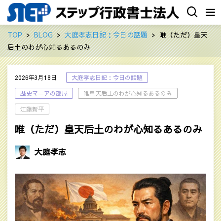
TOP
BLOG
大庭孝志日記：今日の話題
唯（ただ）皇天
后土のわが心知るあるのみ
2026年3月18日
大庭孝志日記：今日の話題
歴史マニアの部屋
唯皇天后土のわが心知るあるのみ
江藤新平
唯（ただ）皇天后土のわが心知るあるのみ
大庭孝志