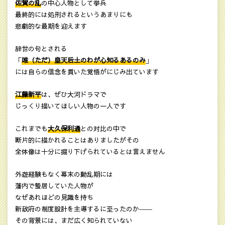
佐賀の乱
の中心人物として挙兵
最終的には処刑されるというあまりにも
悲劇的な最期を迎えます
辞世の句とされる
「
唯（ただ）皇天后土のわが心知るあるのみ
」
には自らの信念を貫いた覚悟がにじみ出ています
江藤新平
は、ぜひ大河ドラマで
じっくり描いてほしい人物の一人です
これまでも
大久保利通
との対比の中で
断片的に描かれることはありましたがその
全体像は十分に掘り下げられているとは言えません
外遊経験もなく幕末の動乱期には
藩内で蟄居していた人物が
なぜあれほどの見識を持ち
新政府の制度設計を主導するに至ったのか――
その背景には、まだ広く知られていない