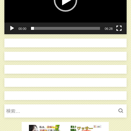
ヤ
ー
00:00
06:28
検
索: