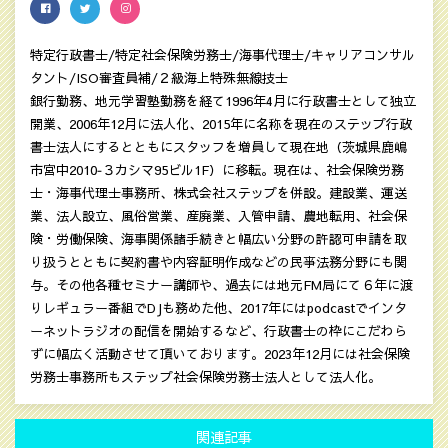
特定行政書士/特定社会保険労務士/海事代理士/キャリアコンサル
タント/ISO審査員補/２級海上特殊無線技士
銀行勤務、地元学習塾勤務を経て1996年4月に行政書士として独立
開業、2006年12月に法人化、2015年に名称を現在のステップ行政
書士法人にするとともにスタッフを増員して現在地（茨城県鹿嶋
市宮中2010‐３カシマ95ビル1F）に移転。現在は、社会保険労務
士・海事代理士事務所、株式会社ステップを併設。建設業、運送
業、法人設立、風俗営業、産廃業、入管申請、農地転用、社会保
険・労働保険、海事関係諸手続きと幅広い分野の許認可申請を取
り扱うとともに契約書や内容証明作成などの民亊法務分野にも関
与。その他各種セミナー講師や、過去には地元FM局にて６年に渡
りレギュラー番組でDJも務めた他、2017年にはpodcastでインタ
ーネットラジオの配信を開始するなど、行政書士の枠にこだわら
ずに幅広く活動させて頂いております。2023年12月には社会保険
労務士事務所もステップ社会保険労務士法人として法人化。
関連記事