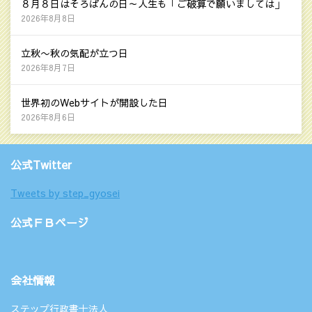
８月８日はそろばんの日～人生も「ご破算で願いましては」
2026年8月8日
立秋〜秋の気配が立つ日
2026年8月7日
世界初のWebサイトが開設した日
2026年8月6日
公式Twitter
Tweets by step_gyosei
公式ＦＢページ
会社情報
ステップ行政書士法人