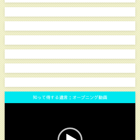
知って得する遺言：オープニング動画
動
画
プ
レ
ー