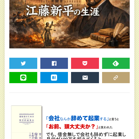
TWEET
SHARE
POCKET
FEEDLY
LINE
HATENA
MAIL
COPY LINK