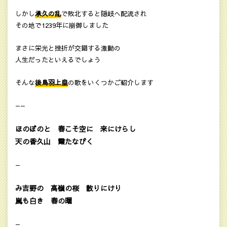
しかし
承久の乱
で敗北すると隠岐へ配流され
その地で1239年に崩御しました
まさに栄光と挫折が交錯する激動の
人生だったといえるでしょう
そんな
後鳥羽上皇
の歌をいくつかご紹介します
——
ほのぼのと 春こそ空に 来にけらし
天の香久山 霞たなびく
—
み吉野の 高嶺の桜 散りにけり
嵐も白き 春の曙
—