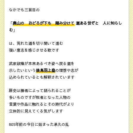
なかでも三首目の
「
奥山の おどろが下も 踏み分けて
道ある世ぞと 人に知らし
む
」
は、荒れた道を切り開いて進む
強い意志を感じさせる歌です
武家政権が本来あるべき姿へ戻る道を
示したいという
後鳥羽上皇
の理想や志が
込められているとも解釈されています
歴史は勝者によって語られることが
多いものですが敗者となった人物の
言葉や作品に触れるとその時代がより
立体的に見えてくる気がします
805年前の今日に始まった承久の乱