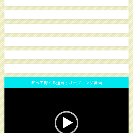
知って得する遺言：オープニング動画
動
画
プ
レ
ー
ヤ