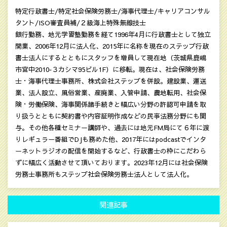
特定行政書士/特定社会保険労務士/海事代理士/キャリアコンサル
タント/ISO審査員補/２級海上特殊無線技士
銀行勤務、地元学習塾勤務を経て1996年4月に行政書士として独立
開業、2006年12月に法人化、2015年に名称を現在のステップ行政
書士法人にするとともにスタッフを増員して現在地（茨城県鹿嶋
市宮中2010‐３カシマ95ビル1F）に移転。現在は、社会保険労務
士・海事代理士事務所、株式会社ステップを併設。建設業、運送
業、法人設立、風俗営業、産廃業、入管申請、農地転用、社会保
険・労働保険、海事関係諸手続きと幅広い分野の許認可申請を取
り扱うとともに契約書や内容証明作成などの民亊法務分野にも関
与。その他各種セミナー講師や、過去には地元FM局にて６年に渡
りレギュラー番組でDJも務めた他、2017年にはpodcastでインタ
ーネットラジオの配信を開始するなど、行政書士の枠にこだわら
ずに幅広く活動させて頂いております。2023年12月には社会保険
労務士事務所もステップ社会保険労務士法人として法人化。
関連記事