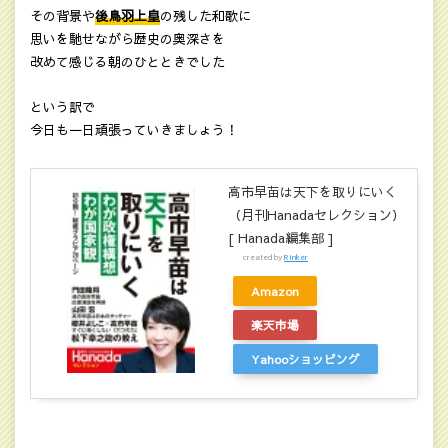
その背景や
後鳥羽上皇
の残した和歌に
思いを馳せながら歴史の奥深さを
改めて感じる朝のひとときでした
という訳で
今日も一日頑張っていきましょう！
高市早苗は天下を取りにいく
（月刊Hanadaセレクション）
[ Hanada編集部 ]
created by
Rinker
Amazon
楽天市場
Yahooショッピング