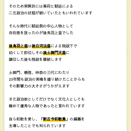
そのため実質的には幕府と朝廷による
二元政治の状態が続いていたともいわれています
そんな時代に朝廷側の中心人物として
存在感を放ったのが後鳥羽上皇でした
後鳥羽上皇
は
後白河法皇
による院政下で
幼くして即位しその
後土御門天皇
に
譲位した後も院政を継続します
土御門、順徳、仲恭の三代にわたり
23年間も政治の実権を握り続けたことからも
その影響力の大きさがうかがえます
また政治家としてだけでなく文化人としても
極めて優秀な人物であったと言われています
自ら和歌を愛し、『
新古今和歌集
』の編纂を
主導したことでも知られています