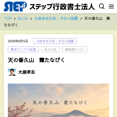
TOP
BLOG
大庭孝志日記：今日の話題
天の香久山 霞
たなびく
2026年6月5日
大庭孝志日記：今日の話題
歴史マニアの部屋
承久の乱
鎌倉殿の13人
天の香久山 霞たなびく
大庭孝志