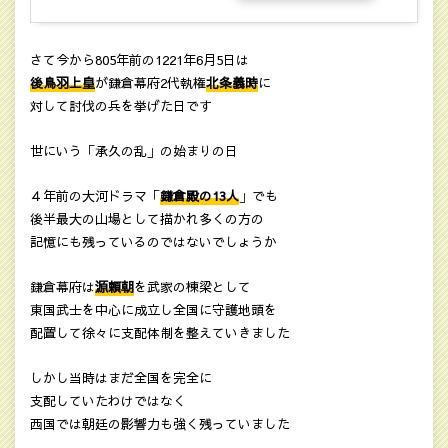
さて今から805年前の1221年6月5日は
後鳥羽上皇
が鎌倉幕府2代執権
北条義時
に
対して討伐の兵を挙げた日です
世にいう「承久の乱」の始まりの日
４年前の大河ドラマ「
鎌倉殿の13人
」でも
後半最大の山場として描かれ多くの方の
記憶にも残っているのではないでしょうか
鎌倉幕府は
源頼朝
を武家の棟梁として
東国武士を中心に成立し全国に守護地頭を
配置して徐々に支配体制を整えていきました
しかし当時はまだ全国を完全に
支配していたわけではなく
西国では朝廷の影響力も強く残っていました