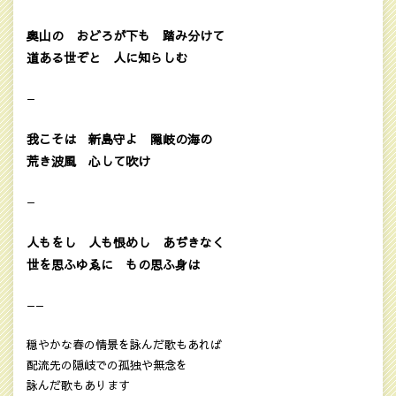
奥山の おどろが下も 踏み分けて
道ある世ぞと 人に知らしむ
—
我こそは 新島守よ 隠岐の海の
荒き波風 心して吹け
—
人もをし 人も恨めし あぢきなく
世を思ふゆゑに もの思ふ身は
——
穏やかな春の情景を詠んだ歌もあれば
配流先の隠岐での孤独や無念を
詠んだ歌もあります