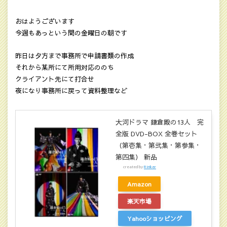
おはようございます
今週もあっという間の金曜日の朝です
昨日は夕方まで事務所で申請書類の作成
それから某所にて所用対応ののち
クライアント先にて打合せ
夜になり事務所に戻って資料整理など
大河ドラマ 鎌倉殿の13人 完
全版 DVD-BOX 全巻セット
（第壱集・第弐集・第参集・
第四集） 新品
created by
Rinker
Amazon
楽天市場
Yahooショッピング