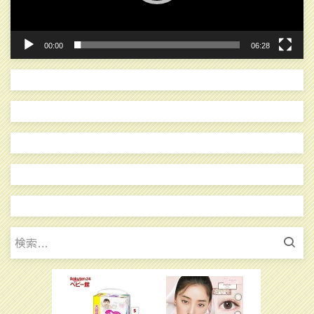
ー
00:00
06:28
検
索: