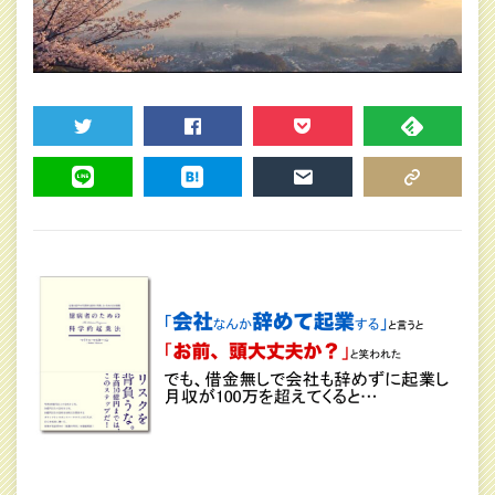
TWEET
SHARE
POCKET
FEEDLY
LINE
HATENA
MAIL
COPY LINK