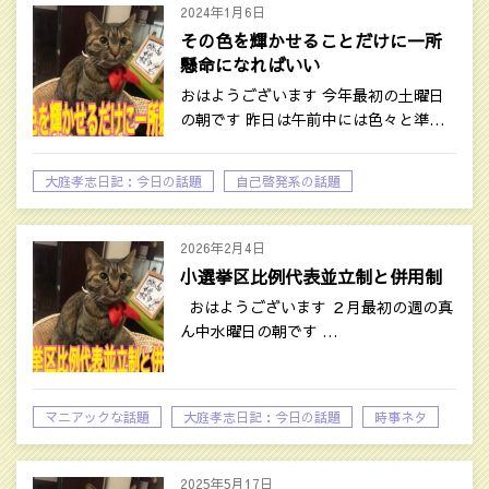
2024年1月6日
その色を輝かせることだけに一所
懸命になればいい
おはようございます 今年最初の土曜日
の朝です 昨日は午前中には色々と準…
大庭孝志日記：今日の話題
自己啓発系の話題
2026年2月4日
小選挙区比例代表並立制と併用制
おはようございます ２月最初の週の真
ん中水曜日の朝です …
マニアックな話題
大庭孝志日記：今日の話題
時事ネタ
2025年5月17日