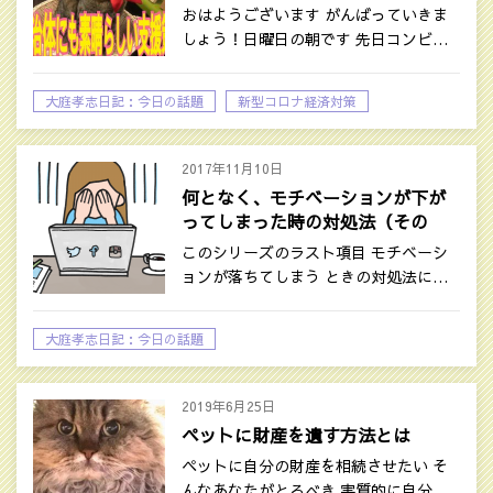
おはようございます がんばっていきま
しょう！日曜日の朝です 先日コンビ…
大庭孝志日記：今日の話題
新型コロナ経済対策
時事ネタ
2017年11月10日
何となく、モチベーションが下が
ってしまった時の対処法（その
１）
このシリーズのラスト項目 モチベーシ
ョンが落ちてしまう ときの対処法に…
大庭孝志日記：今日の話題
2019年6月25日
ペットに財産を遺す方法とは
ペットに自分の財産を相続させたい そ
んなあなたがとるべき 実質的に自分…