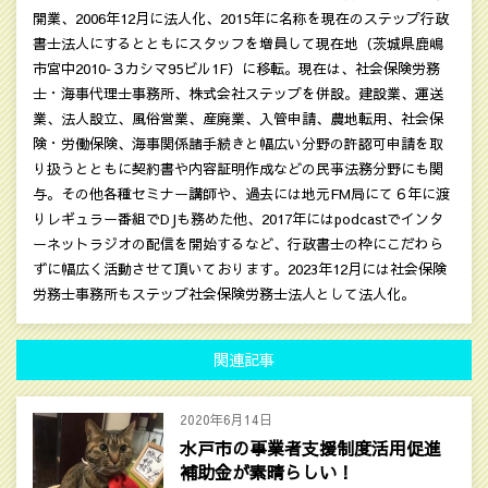
開業、2006年12月に法人化、2015年に名称を現在のステップ行政
書士法人にするとともにスタッフを増員して現在地（茨城県鹿嶋
市宮中2010‐３カシマ95ビル1F）に移転。現在は、社会保険労務
士・海事代理士事務所、株式会社ステップを併設。建設業、運送
業、法人設立、風俗営業、産廃業、入管申請、農地転用、社会保
険・労働保険、海事関係諸手続きと幅広い分野の許認可申請を取
り扱うとともに契約書や内容証明作成などの民亊法務分野にも関
与。その他各種セミナー講師や、過去には地元FM局にて６年に渡
りレギュラー番組でDJも務めた他、2017年にはpodcastでインタ
ーネットラジオの配信を開始するなど、行政書士の枠にこだわら
ずに幅広く活動させて頂いております。2023年12月には社会保険
労務士事務所もステップ社会保険労務士法人として法人化。
関連記事
2020年6月14日
水戸市の事業者支援制度活用促進
補助金が素晴らしい！