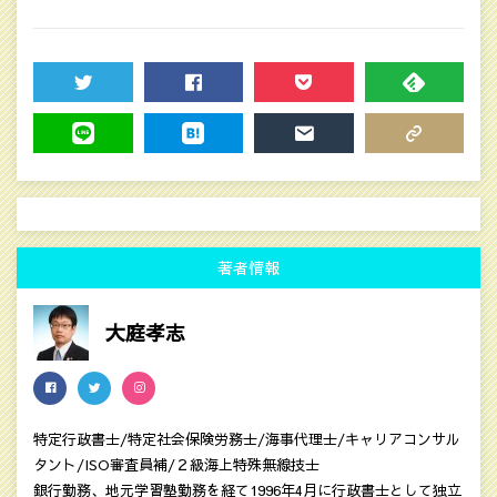
TWEET
SHARE
POCKET
FEEDLY
LINE
HATENA
MAIL
COPY LINK
著者情報
大庭孝志
特定行政書士/特定社会保険労務士/海事代理士/キャリアコンサル
タント/ISO審査員補/２級海上特殊無線技士
銀行勤務、地元学習塾勤務を経て1996年4月に行政書士として独立